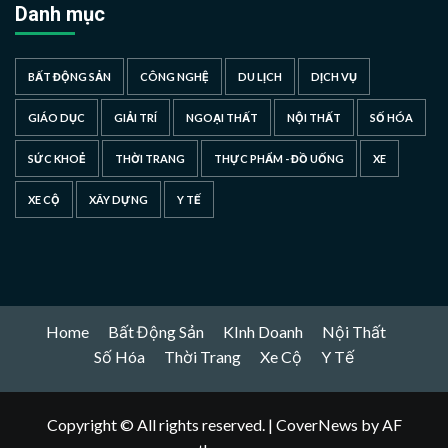
Danh mục
BẤT ĐỘNG SẢN
CÔNG NGHỆ
DU LỊCH
DỊCH VỤ
GIÁO DỤC
GIẢI TRÍ
NGOẠI THẤT
NỘI THẤT
SỐ HÓA
SỨC KHOẺ
THỜI TRANG
THỰC PHẨM - ĐỒ UỐNG
XE
XE CỘ
XÂY DỰNG
Y TẾ
Home
Bất Động Sản
KInh Doanh
Nội Thất
Số Hóa
Thời Trang
Xe Cộ
Y Tế
Copyright © All rights reserved.
|
CoverNews
by AF