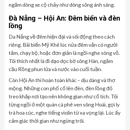
ngắm dòng xe cộ chảy như dòng sông ánh sáng.
Đà Nẵng – Hội An: Đêm biển và đèn
lồng
Da Nẵng về đêm hiện đại và sôi động theo cách
riêng. Bãi biển Mỹ Khê lúc nửa đêm vẫn có người
tắm, chạy bộ, hoặc đơn giản là ngồi nghe sóng vỗ.
Tôi thích nhất là đi dạo dọc bờ sông Hàn, ngắm
cầu Rồng phun lửa và nước vào cuối tuần.
Còn Hội An thì hoàn toàn khác – dịu dàng và thơ
mộng. Những con phố cổ lên đèn, đèn lồng đỏ
treo khắp nơi tạo nên không gian như cổ tích. Tôi
từng ngồi ở một quán cà phê ven sông Hoài, gọi ly
trà hoa cúc, nghe tiếng violin từ xa vọng lại. Lúc ấy
cảm giác thời gian như ngừng trôi.