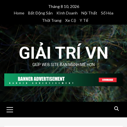
Skip
Tháng 8 10, 2026
to
Home
Bất Động Sản
KInh Doanh
Nội Thất
Số Hóa
content
Thời Trang
Xe Cộ
Y Tế
GIẢI TRÍ VN
GIÚP WEB SITE BẠN MẠNH MẼ HƠN
Primary
Menu