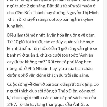
ngủ trước 2 giờ sáng. Bắt đầu từ bữa tối muộn ở
chợ đêm Bến Thành hay đường Nguyễn Thị Minh
Khai, rồi chuyển sang rooftop bar ngắm skyline
lung linh.
Điều làm tôi mê nhất là văn hóa ăn uống về đêm.
Từ 10 giờ tối trở đi, các xe đẩy, quán vỉa hè mọc
lên như nấm. Tôi nhớ có lần 1 giờ sáng vẫn ghé xe
bánh mì ở quận 1, chủ xe cười toe toét: “Anh ăn
cay được không em?” Rồi còn tô phở lòng heo
nóng hổi ở Phú Nhuận, hay ly trà sữa trân châu
đường phố vẫn đông khách dù trời sắp sáng.
Cuộc sống về đêm ở Sài Gòn cũng rất đa dạng. Có
người thích club sôi động ở Thảo Điền, có người
lại chọn ngồi chill ở các quán cà phê sách mở cửa
24/7. Tôi thì hay lang thang qua cầu Ánh Sao,