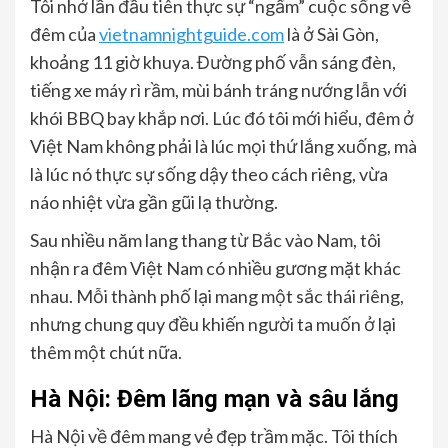
Tôi nhớ lần đầu tiên thực sự “ngấm” cuộc sống về
đêm của
vietnamnightguide.com
là ở Sài Gòn,
khoảng 11 giờ khuya. Đường phố vẫn sáng đèn,
tiếng xe máy rì rầm, mùi bánh tráng nướng lẫn với
khói BBQ bay khắp nơi. Lúc đó tôi mới hiểu, đêm ở
Việt Nam không phải là lúc mọi thứ lắng xuống, mà
là lúc nó thực sự sống dậy theo cách riêng, vừa
náo nhiệt vừa gần gũi lạ thường.
Sau nhiều năm lang thang từ Bắc vào Nam, tôi
nhận ra đêm Việt Nam có nhiều gương mặt khác
nhau. Mỗi thành phố lại mang một sắc thái riêng,
nhưng chung quy đều khiến người ta muốn ở lại
thêm một chút nữa.
Hà Nội: Đêm lãng mạn và sâu lắng
Hà Nội về đêm mang vẻ đẹp trầm mặc. Tôi thích