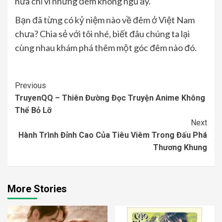
nữa chỉ vì những đêm không ngủ ấy.
Bạn đã từng có kỷ niệm nào về đêm ở Việt Nam
chưa? Chia sẻ với tôi nhé, biết đâu chúng ta lại
cùng nhau khám phá thêm một góc đêm nào đó.
Continue
Previous
TruyenQQ – Thiên Đường Đọc Truyện Anime Không
Reading
Thể Bỏ Lỡ
Next
Hành Trình Đỉnh Cao Của Tiêu Viêm Trong Đấu Phá
Thương Khung
More Stories