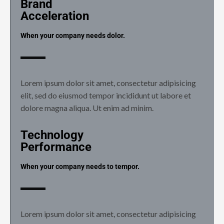
Brand
Acceleration
When your company needs dolor.
Lorem ipsum dolor sit amet, consectetur adipisicing
elit, sed do eiusmod tempor incididunt ut labore et
dolore magna aliqua. Ut enim ad minim.
Technology
Performance
When your company needs to tempor.
Lorem ipsum dolor sit amet, consectetur adipisicing