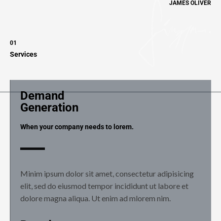
JAMES OLIVER
01
Services
Demand
Generation
When your company needs to lorem.
Minim ipsum dolor sit amet, consectetur adipisicing
elit, sed do eiusmod tempor incididunt ut labore et
dolore magna aliqua. Ut enim ad mlorem nim.