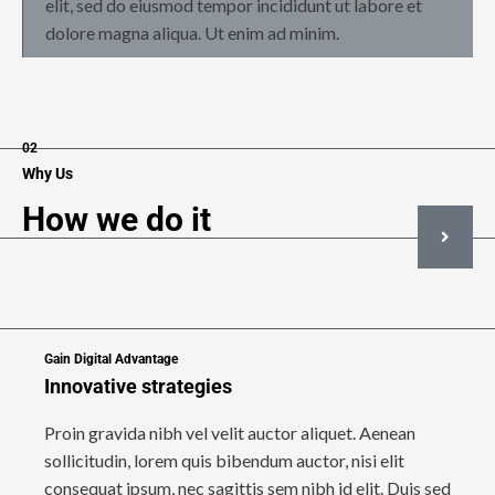
elit, sed do eiusmod tempor incididunt ut labore et
dolore magna aliqua. Ut enim ad minim.
02
Why Us
How we do it
Gain Digital Advantage
Innovative strategies
Proin gravida nibh vel velit auctor aliquet. Aenean
sollicitudin, lorem quis bibendum auctor, nisi elit
consequat ipsum, nec sagittis sem nibh id elit. Duis sed