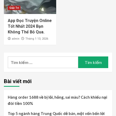
Giải Trí
App Đọc Truyện Online
Tốt Nhất 2024 Bạn
Không Thể Bỏ Qua.
admin
Tháng 1 13, 2026
Tìm
kiếm
cho:
Bài viết mới
Hàng order 1688 về bị lỗi, hỏng, sai màu? Cách khiếu nại
đòi tiền 100%
Top 5 ngành hàng Trung Quốc dễ bán, một vốn bốn lời