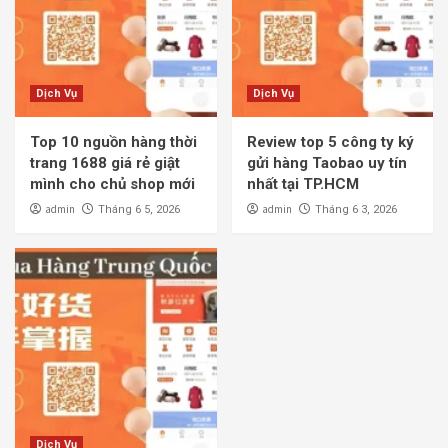
Dịch Vụ
Dịch Vụ
Top 10 nguồn hàng thời
Review top 5 công ty ký
trang 1688 giá rẻ giật
gửi hàng Taobao uy tín
mình cho chủ shop mới
nhất tại TP.HCM
admin
admin
Tháng 6 5, 2026
Tháng 6 3, 2026
Dịch Vụ