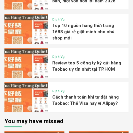
bán, một vốn bốn lời năm 2026
Dịch Vụ
Top 10 nguồn hàng thời trang
1688 giá rẻ giật mình cho chủ
shop mới
Dịch Vụ
Review top 5 công ty ký gửi hàng
Taobao uy tín nhất tại TP.HCM
Dịch Vụ
Cách thanh toán khi tự đặt hàng
Taobao: Thẻ Visa hay ví Alipay?
You may have missed