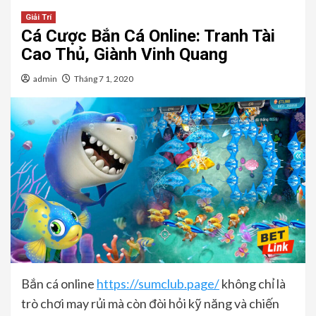
Giải Trí
Cá Cược Bắn Cá Online: Tranh Tài
Cao Thủ, Giành Vinh Quang
admin
Tháng 7 1, 2020
Bắn cá online
https://sumclub.page/
không chỉ là
trò chơi may rủi mà còn đòi hỏi kỹ năng và chiến