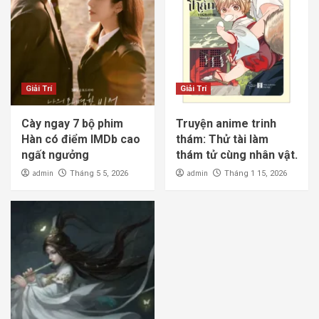
Giải Trí
Giải Trí
Cày ngay 7 bộ phim
Truyện anime trinh
Hàn có điểm IMDb cao
thám: Thử tài làm
ngất ngưởng
thám tử cùng nhân vật.
admin
admin
Tháng 5 5, 2026
Tháng 1 15, 2026