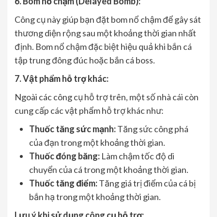
6. Bom nổ chậm (Delayed Bomb):
Công cụ này giúp bạn đặt bom nổ chậm để gây sát
thương diện rộng sau một khoảng thời gian nhất
định. Bom nổ chậm đặc biệt hiệu quả khi bắn cá
tập trung đông đúc hoặc bắn cá boss.
7. Vật phẩm hỗ trợ khác:
Ngoài các công cụ hỗ trợ trên, một số nhà cái còn
cung cấp các vật phẩm hỗ trợ khác như:
Thuốc tăng sức mạnh:
Tăng sức công phá
của đạn trong một khoảng thời gian.
Thuốc đóng băng:
Làm chậm tốc độ di
chuyển của cá trong một khoảng thời gian.
Thuốc tăng điểm:
Tăng giá trị điểm của cá bị
bắn hạ trong một khoảng thời gian.
Lưu ý khi sử dụng công cụ hỗ trợ: