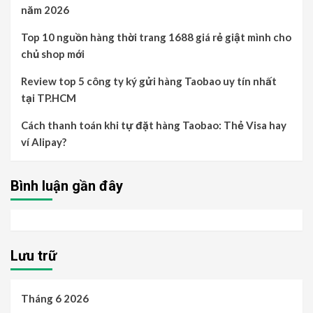
năm 2026
Top 10 nguồn hàng thời trang 1688 giá rẻ giật mình cho
chủ shop mới
Review top 5 công ty ký gửi hàng Taobao uy tín nhất
tại TP.HCM
Cách thanh toán khi tự đặt hàng Taobao: Thẻ Visa hay
ví Alipay?
Bình luận gần đây
Lưu trữ
Tháng 6 2026