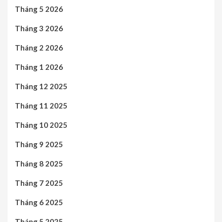
Tháng 5 2026
Tháng 3 2026
Tháng 2 2026
Tháng 1 2026
Tháng 12 2025
Tháng 11 2025
Tháng 10 2025
Tháng 9 2025
Tháng 8 2025
Tháng 7 2025
Tháng 6 2025
Tháng 5 2025