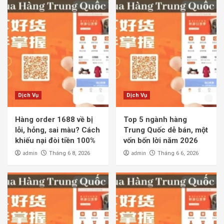
Dịch Vụ
Dịch Vụ
Hàng order 1688 về bị
Top 5 ngành hàng
lỗi, hỏng, sai màu? Cách
Trung Quốc dễ bán, một
khiếu nại đòi tiền 100%
vốn bốn lời năm 2026
admin
admin
Tháng 6 8, 2026
Tháng 6 6, 2026