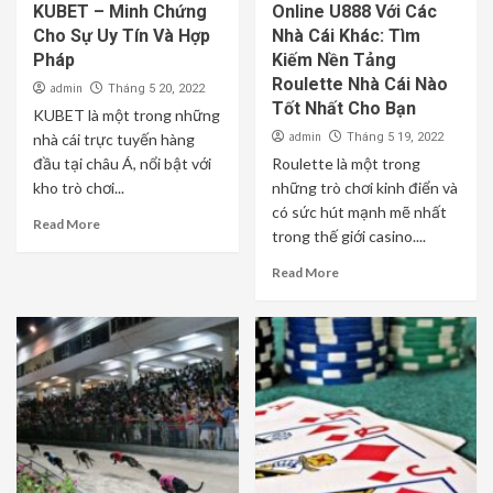
KUBET – Minh Chứng
Online U888 Với Các
Cho Sự Uy Tín Và Hợp
Nhà Cái Khác: Tìm
Pháp
Kiếm Nền Tảng
Roulette Nhà Cái Nào
admin
Tháng 5 20, 2022
Tốt Nhất Cho Bạn
KUBET là một trong những
admin
nhà cái trực tuyến hàng
Tháng 5 19, 2022
đầu tại châu Á, nổi bật với
Roulette là một trong
kho trò chơi...
những trò chơi kinh điển và
có sức hút mạnh mẽ nhất
Read More
trong thế giới casino....
Read More