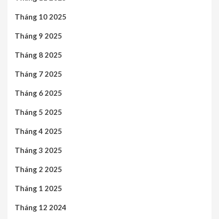
Tháng 10 2025
Tháng 9 2025
Tháng 8 2025
Tháng 7 2025
Tháng 6 2025
Tháng 5 2025
Tháng 4 2025
Tháng 3 2025
Tháng 2 2025
Tháng 1 2025
Tháng 12 2024