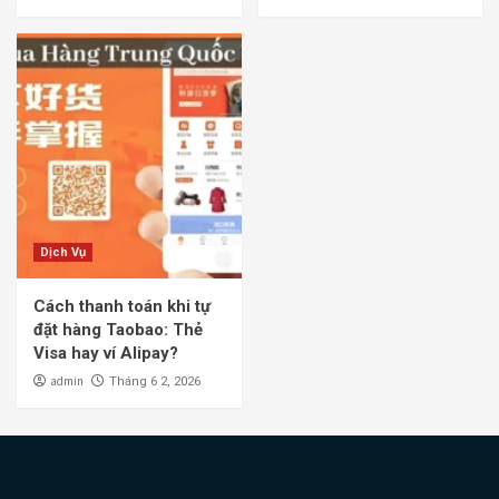
Dịch Vụ
Cách thanh toán khi tự
đặt hàng Taobao: Thẻ
Visa hay ví Alipay?
admin
Tháng 6 2, 2026