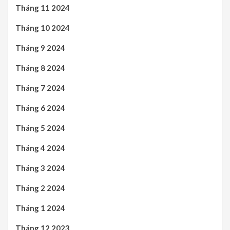
Tháng 11 2024
Tháng 10 2024
Tháng 9 2024
Tháng 8 2024
Tháng 7 2024
Tháng 6 2024
Tháng 5 2024
Tháng 4 2024
Tháng 3 2024
Tháng 2 2024
Tháng 1 2024
Tháng 12 2023