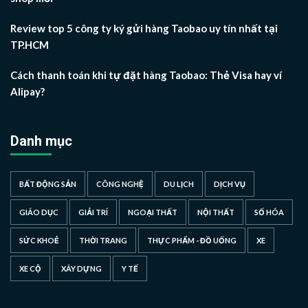
Review top 5 công ty ký gửi hàng Taobao uy tín nhất tại
TP.HCM
Cách thanh toán khi tự đặt hàng Taobao: Thẻ Visa hay ví
Alipay?
Danh mục
BẤT ĐỘNG SẢN
CÔNG NGHỆ
DU LỊCH
DỊCH VỤ
GIÁO DỤC
GIẢI TRÍ
NGOẠI THẤT
NỘI THẤT
SỐ HÓA
SỨC KHOẺ
THỜI TRANG
THỰC PHẨM - ĐỒ UỐNG
XE
XE CỘ
XÂY DỰNG
Y TẾ