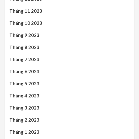
Tháng 11 2023
Tháng 10 2023
Tháng 9 2023
Tháng 8 2023
Tháng 7 2023
Tháng 6 2023
Tháng 5 2023
Tháng 4 2023
Tháng 3 2023
Tháng 2 2023
Tháng 1 2023