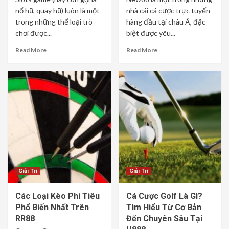
nổ hũ, quay hũ) luôn là một
nhà cái cá cược trực tuyến
trong những thể loại trò
hàng đầu tại châu Á, đặc
chơi được...
biệt được yêu...
Read More
Read More
Giải Trí
Giải Trí
Các Loại Kèo Phi Tiêu
Cá Cược Golf Là Gì?
Phổ Biến Nhất Trên
Tìm Hiểu Từ Cơ Bản
RR88
Đến Chuyên Sâu Tại