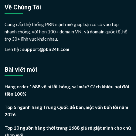
Về Chúng Tôi
Cung cấp thệ thống PBN mạnh mẽ giúp bạn có cơ vào top
nhanh chống, với hơn 100+ domain VN , và domain quốc tế, hỗ
trợ 30+ lĩnh vực khác nhau.
Liên hệ :
support@pbn24h.com
Bài viết mới
Hàng order 1688 về bị lỗi, hỏng, sai màu? Cách khiếu nại đòi
tiền 100%
Top 5 ngành hàng Trung Quốc dễ bán, một vốn bốn lời năm
2026
Top 10 nguồn hàng thời trang 1688 giá rẻ giật mình cho chủ
shop mới