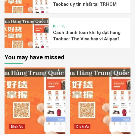
Taobao uy tín nhất tại TP.HCM
Dịch Vụ
Cách thanh toán khi tự đặt hàng
Taobao: Thẻ Visa hay ví Alipay?
You may have missed
Dịch Vụ
Dịch Vụ