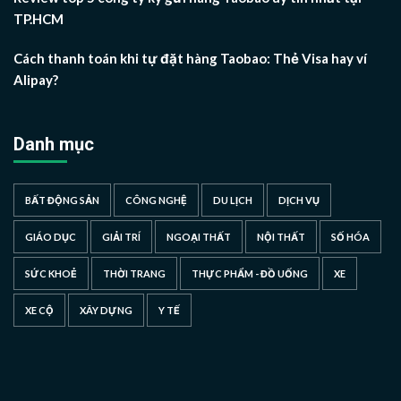
TP.HCM
Cách thanh toán khi tự đặt hàng Taobao: Thẻ Visa hay ví
Alipay?
Danh mục
BẤT ĐỘNG SẢN
CÔNG NGHỆ
DU LỊCH
DỊCH VỤ
GIÁO DỤC
GIẢI TRÍ
NGOẠI THẤT
NỘI THẤT
SỐ HÓA
SỨC KHOẺ
THỜI TRANG
THỰC PHẨM - ĐỒ UỐNG
XE
XE CỘ
XÂY DỰNG
Y TẾ