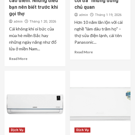
cao điểm: Những điều
cối đá” nhưng đừng
bạn nên biết trước khi
chủ quan
gọi thợ
admin
Tháng 1 19, 2026
admin
Tháng 1 20, 2026
Hơn 10 năm lăn lộn với cái
Cái không khí oi bức của
nghề "làm dâu trăm họ" –
mùa hè miền Bắc hay
thợ sửa điện lạnh, cái tên
những ngày nắng như đổ
Panasonic...
lửa ở miền Nam...
Read More
Read More
Dịch Vụ
Dịch Vụ