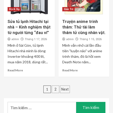
Dịch Vụ
Giải Trí
Sửa tủ lạnh Hitachi tại
Truyện anime trinh
nhà – Kinh nghiệm thật
thám: Thử tài làm
từ người từng “đau ví”
thám tử cùng nhân vật.
admin
admin
Tháng 1 17, 2026
Tháng 1 15, 2026
Mình ở Sài Gòn, tủ lạnh
Mình vẫn nhớ cái lần đầu
Hitachi nhà mình là dòng
tiên "luyện não" với anime
Inverter khoảng 400 lít,
trinh thám, đó là hồi xem
mua năm 2018, dùng rất...
Death Note năm...
Read More
Read More
Phân
1
2
Next
trang
bài
Tìm
kiếm