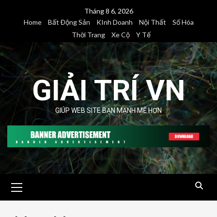
Skip
Tháng 8 6, 2026
to
Home
Bất Động Sản
KInh Doanh
Nội Thất
Số Hóa
content
Thời Trang
Xe Cộ
Y Tế
GIẢI TRÍ VN
GIÚP WEB SITE BẠN MẠNH MẼ HƠN
Primary
Menu