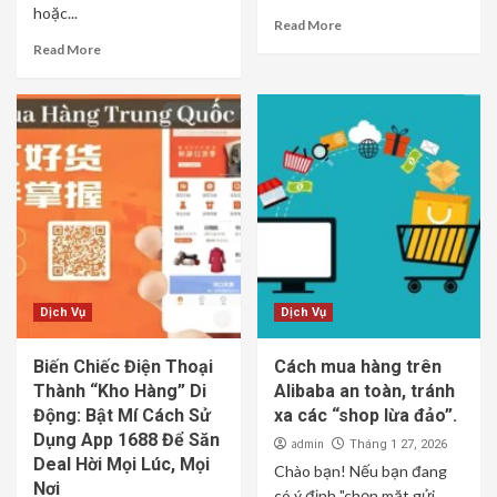
hoặc...
Read More
Read More
Dịch Vụ
Dịch Vụ
Biến Chiếc Điện Thoại
Cách mua hàng trên
Thành “Kho Hàng” Di
Alibaba an toàn, tránh
Động: Bật Mí Cách Sử
xa các “shop lừa đảo”.
Dụng App 1688 Để Săn
admin
Tháng 1 27, 2026
Deal Hời Mọi Lúc, Mọi
Chào bạn! Nếu bạn đang
Nơi
có ý định "chọn mặt gửi