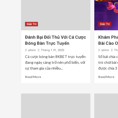
Giải Trí
Giải Trí
Đánh Bại Đối Thủ Với Cá Cược
Khám Phá
Bóng Bàn Trực Tuyến
Bài Cào O
admin
admin
Tháng 1 31, 2020
Th
Cá cược bóng bàn 8KBET trực tuyến
Số bài chia
đang ngày càng trở nên phổ biến, với
trò chơi bài
sự tham gia của nhiều...
được chia 3 l
Read More
Read More