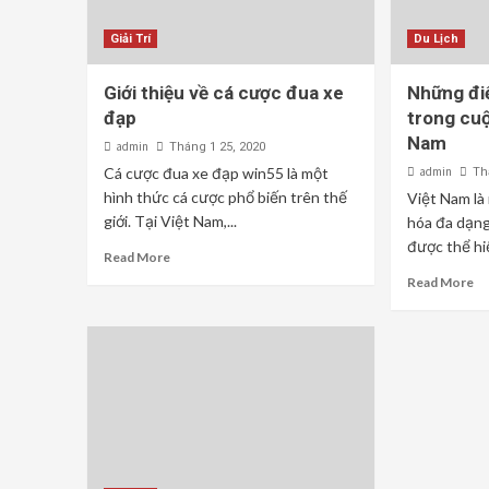
Giải Trí
Du Lịch
Giới thiệu về cá cược đua xe
Những đi
đạp
trong cu
Nam
admin
Tháng 1 25, 2020
Cá cược đua xe đạp win55 là một
admin
Th
hình thức cá cược phổ biến trên thế
Việt Nam là
giới. Tại Việt Nam,...
hóa đa dạng
được thể hiệ
Read More
Read More