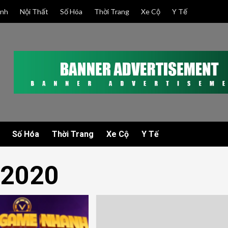
anh
Nội Thất
Số Hóa
Thời Trang
Xe Cộ
Y Tế
Số Hóa
Thời Trang
Xe Cộ
Y Tế
 2020