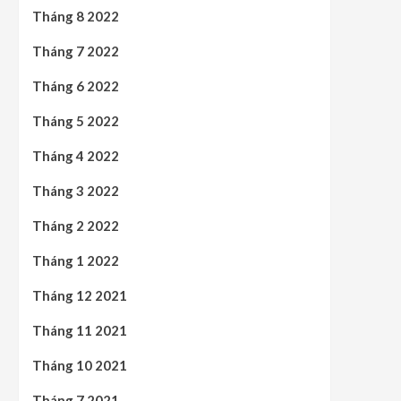
Tháng 8 2022
Tháng 7 2022
Tháng 6 2022
Tháng 5 2022
Tháng 4 2022
Tháng 3 2022
Tháng 2 2022
Tháng 1 2022
Tháng 12 2021
Tháng 11 2021
Tháng 10 2021
Tháng 7 2021