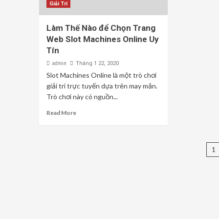
Giải Trí
Làm Thế Nào để Chọn Trang
Web Slot Machines Online Uy
Tín
admin
Tháng 1 22, 2020
Slot Machines Online là một trò chơi
giải trí trực tuyến dựa trên may mắn.
Trò chơi này có nguồn...
Read More
P
1
t
bà
vi