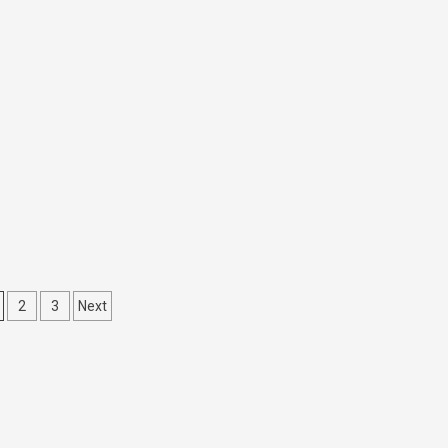
hân
2
3
Next
rang
i
ết