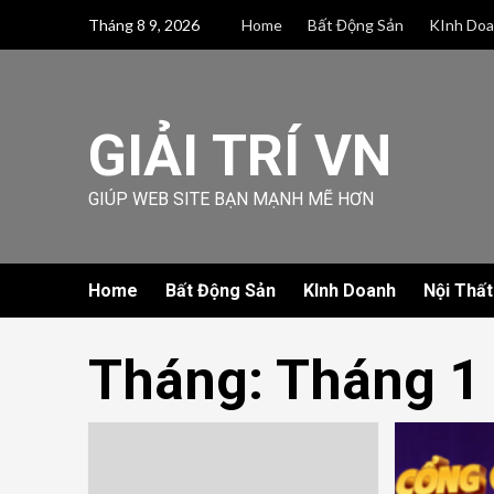
Skip
Tháng 8 9, 2026
Home
Bất Động Sản
KInh Do
to
content
GIẢI TRÍ VN
GIÚP WEB SITE BẠN MẠNH MẼ HƠN
Home
Bất Động Sản
KInh Doanh
Nội Thất
Tháng:
Tháng 1