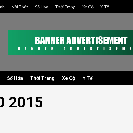
anh
Nội Thất
Số Hóa
Thời Trang
Xe Cộ
Y Tế
Số Hóa
Thời Trang
Xe Cộ
Y Tế
0 2015