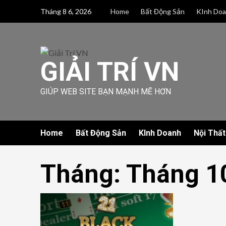
Skip
Tháng 8 6, 2026
Home
Bất Động Sản
KInh Do
to
content
GIẢI TRÍ VN
GIÚP WEB SITE BẠN MẠNH MẼ HƠN
Home
Bất Động Sản
KInh Doanh
Nội Thất
Tháng:
Tháng 1