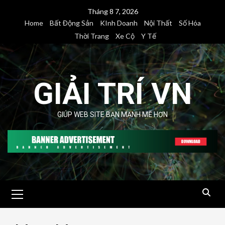
Skip
Tháng 8 7, 2026
to
Home
Bất Động Sản
KInh Doanh
Nội Thất
Số Hóa
content
Thời Trang
Xe Cộ
Y Tế
GIẢI TRÍ VN
GIÚP WEB SITE BẠN MẠNH MẼ HƠN
Primary
Menu