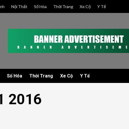
anh
Nội Thất
Số Hóa
Thời Trang
Xe Cộ
Y Tế
Số Hóa
Thời Trang
Xe Cộ
Y Tế
1 2016