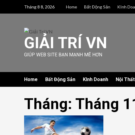
Skip
Tháng 8 8, 2026
Home
Bất Động Sản
KInh Do
to
content
GIẢI TRÍ VN
GIÚP WEB SITE BẠN MẠNH MẼ HƠN
Home
Bất Động Sản
KInh Doanh
Nội Thất
Tháng:
Tháng 1