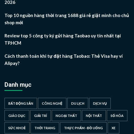
2026
Top 10 nguồn hàng thời trang 1688 giá rẻ giật mình cho chủ
shop mới
Review top 5 công ty ký gửi hàng Taobao uy tín nhất tại
TP.HCM
Cách thanh toán khi tự đặt hàng Taobao: Thẻ Visa hay ví
Alipay?
Danh mục
BẤT ĐỘNG SẢN
CÔNG NGHỆ
DU LỊCH
DỊCH VỤ
GIÁO DỤC
GIẢI TRÍ
NGOẠI THẤT
NỘI THẤT
SỐ HÓA
SỨC KHOẺ
THỜI TRANG
THỰC PHẨM - ĐỒ UỐNG
XE