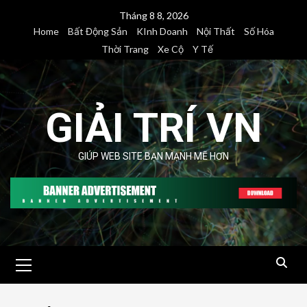
Skip
Tháng 8 8, 2026
to
Home
Bất Động Sản
KInh Doanh
Nội Thất
Số Hóa
content
Thời Trang
Xe Cộ
Y Tế
GIẢI TRÍ VN
GIÚP WEB SITE BẠN MẠNH MẼ HƠN
Primary
Menu