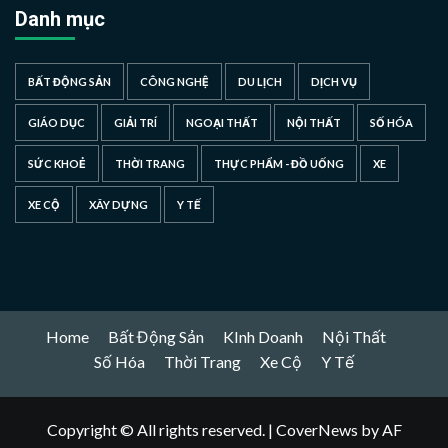
Danh mục
BẤT ĐỘNG SẢN
CÔNG NGHỆ
DU LỊCH
DỊCH VỤ
GIÁO DỤC
GIẢI TRÍ
NGOẠI THẤT
NỘI THẤT
SỐ HÓA
SỨC KHOẺ
THỜI TRANG
THỰC PHẨM - ĐỒ UỐNG
XE
XE CỘ
XÂY DỰNG
Y TẾ
Home
Bất Động Sản
KInh Doanh
Nội Thất
Số Hóa
Thời Trang
Xe Cộ
Y Tế
Copyright © All rights reserved.
|
CoverNews
by AF