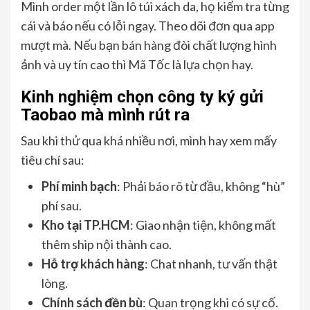
Mình order một lần lô túi xách da, họ kiểm tra từng
cái và báo nếu có lỗi ngay. Theo dõi đơn qua app
mượt mà. Nếu bạn bán hàng đòi chất lượng hình
ảnh và uy tín cao thì Mã Tốc là lựa chọn hay.
Kinh nghiệm chọn công ty ký gửi
Taobao mà mình rút ra
Sau khi thử qua khá nhiều nơi, mình hay xem mấy
tiêu chí sau:
Phí minh bạch
: Phải báo rõ từ đầu, không “hù”
phí sau.
Kho tại TP.HCM
: Giao nhận tiện, không mất
thêm ship nội thành cao.
Hỗ trợ khách hàng
: Chat nhanh, tư vấn thật
lòng.
Chính sách đền bù
: Quan trọng khi có sự cố.