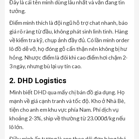
Đây là cái tên mình dùng lâu nhất và vẫn đang tin
tưởng.
Điểm mình thích là đội ngũ hỗ trợ chat nhanh, báo
giá rõ ràng từ đầu, không phát sinh linh tinh. Hàng
về kiểm tra kỹ, chụp ảnh đầy đủ. Có lần mình order
lô đồ dễ vỡ, họ đóng gỗ cẩn thận nên không bị hư
hỏng. Nhược điểm là đôi khi cao điểm hơi chậm 2-
3 ngày, nhưng bù lại uy tín cao.
2. DHD Logistics
Mình biết DHD qua mấy chị bán đồ gia dụng. Họ
mạnh về giá cạnh tranh và tốc độ. Kho ở Nhà Bè,
tiện cho anh em khu vực phía Nam. Phí dịch vụ
khoảng 2-3%, ship về thường từ 23.000đ/kg nếu
lô lớn.
Điều mình ấn tượng là app theo dõi đơn hàng khá