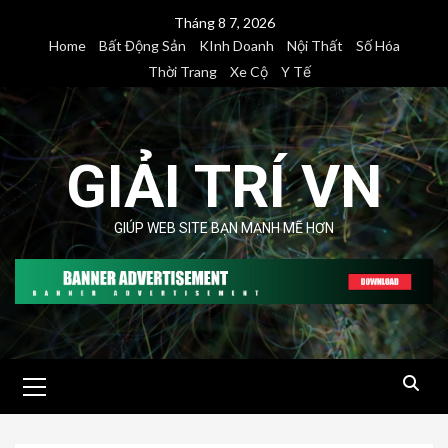
Skip
Tháng 8 7, 2026
to
Home
Bất Động Sản
KInh Doanh
Nội Thất
Số Hóa
content
Thời Trang
Xe Cộ
Y Tế
GIẢI TRÍ VN
GIÚP WEB SITE BẠN MẠNH MẼ HƠN
Primary
Menu