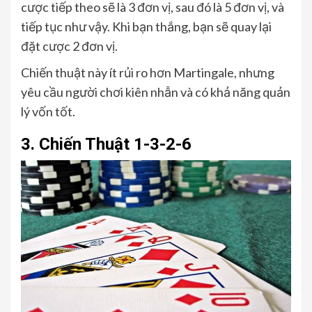
cược tiếp theo sẽ là 3 đơn vị, sau đó là 5 đơn vị, và
tiếp tục như vậy. Khi bạn thắng, bạn sẽ quay lại
đặt cược 2 đơn vị.
Chiến thuật này ít rủi ro hơn Martingale, nhưng
yêu cầu người chơi kiên nhẫn và có khả năng quản
lý vốn tốt.
3. Chiến Thuật 1-3-2-6