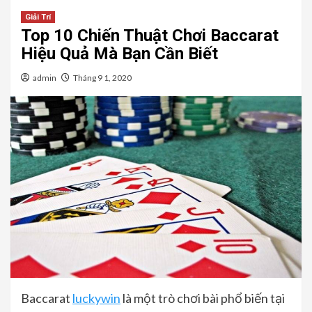
Giải Trí
Top 10 Chiến Thuật Chơi Baccarat
Hiệu Quả Mà Bạn Cần Biết
admin
Tháng 9 1, 2020
Baccarat
luckywin
là một trò chơi bài phổ biến tại