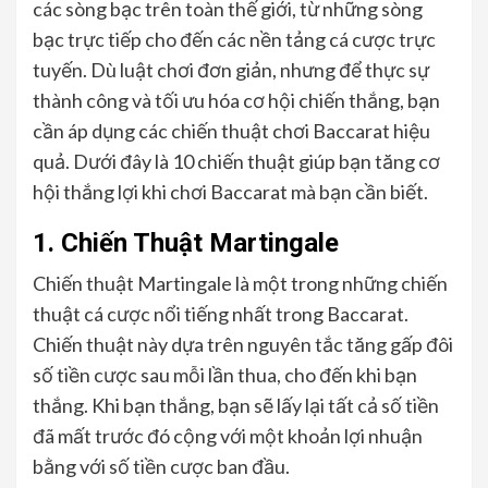
các sòng bạc trên toàn thế giới, từ những sòng
bạc trực tiếp cho đến các nền tảng cá cược trực
tuyến. Dù luật chơi đơn giản, nhưng để thực sự
thành công và tối ưu hóa cơ hội chiến thắng, bạn
cần áp dụng các chiến thuật chơi Baccarat hiệu
quả. Dưới đây là 10 chiến thuật giúp bạn tăng cơ
hội thắng lợi khi chơi Baccarat mà bạn cần biết.
1. Chiến Thuật Martingale
Chiến thuật Martingale là một trong những chiến
thuật cá cược nổi tiếng nhất trong Baccarat.
Chiến thuật này dựa trên nguyên tắc tăng gấp đôi
số tiền cược sau mỗi lần thua, cho đến khi bạn
thắng. Khi bạn thắng, bạn sẽ lấy lại tất cả số tiền
đã mất trước đó cộng với một khoản lợi nhuận
bằng với số tiền cược ban đầu.