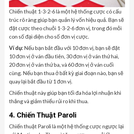
Chiến thuật 1-3-2-6 là một hệ thống cược có cấu
trúc rõ ràng giúp bạn quản lý vốn hiệu quả. Bạn sẽ
đặt cược theo chuỗi 1-3-2-6 đơn vị, trong đó mỗi
con số đại diện cho số đơn vị cược.
Ví dụ:
Nếu bạn bắt đầu với 10 đơn vị, bạn sẽ đặt
10 đơn vị ở ván đầu tiên, 30 đơn vị ở ván thứ hai,
20 đơn vị ở ván thứ ba, và 60 đơn vị ở ván cuối
cùng. Nếu bạn thua ở bất kỳ giai đoạn nào, bạn sẽ
quay lại bắt đầu từ 1 đơn vị.
Chiến thuật này giúp bạn tối đa hóa lợi nhuận khi
thắng và giảm thiểu rủi ro khi thua.
4. Chiến Thuật Paroli
Chiến thuật Paroli là một hệ thống cược ngược lại