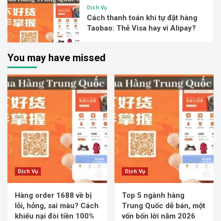
Dịch Vụ
Cách thanh toán khi tự đặt hàng
Taobao: Thẻ Visa hay ví Alipay?
You may have missed
Dịch Vụ
Dịch Vụ
Hàng order 1688 về bị
Top 5 ngành hàng
lỗi, hỏng, sai màu? Cách
Trung Quốc dễ bán, một
khiếu nại đòi tiền 100%
vốn bốn lời năm 2026