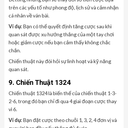
trên các yếu tố như phong độ, lịch sử và cảm nhận
cá nhân về ván bài.
Ví dụ:
Bạn có thể quyết định tăng cược sau khi
quan sát được xu hướng thắng của một tay chơi
hoặc giảm cược nếu bạn cảm thấy không chắc
chắn.
Chiến thuật này đòi hỏi sự linh hoạt và kỹ năng
quan sát.
9. Chiến Thuật 1324
Chiến thuật 1324 là biến thể của chiến thuật 1-3-
2-6, trong đó bạn chỉ đi qua 4 giai đoạn cược thay
vì 6.
Ví dụ:
Bạn đặt cược theo chuỗi 1, 3, 2, 4 đơn vị và