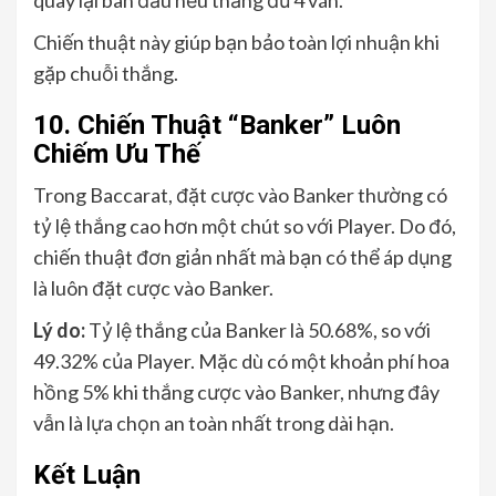
quay lại ban đầu nếu thắng đủ 4 ván.
Chiến thuật này giúp bạn bảo toàn lợi nhuận khi
gặp chuỗi thắng.
10. Chiến Thuật “Banker” Luôn
Chiếm Ưu Thế
Trong Baccarat, đặt cược vào Banker thường có
tỷ lệ thắng cao hơn một chút so với Player. Do đó,
chiến thuật đơn giản nhất mà bạn có thể áp dụng
là luôn đặt cược vào Banker.
Lý do:
Tỷ lệ thắng của Banker là 50.68%, so với
49.32% của Player. Mặc dù có một khoản phí hoa
hồng 5% khi thắng cược vào Banker, nhưng đây
vẫn là lựa chọn an toàn nhất trong dài hạn.
Kết Luận