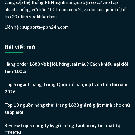
Cung cấp thệ thống PBN mạnh mẽ giúp bạn có cơ vào top
nhanh chống, với hơn 100+ domain VN , và domain quốc tế, hỗ
trợ 30+ lĩnh vực khác nhau.
Liên hệ :
support@pbn24h.com
Bài viết mới
Hàng order 1688 về bị lỗi, hỏng, sai màu? Cách khiếu nại đòi
tiền 100%
Top 5 ngành hàng Trung Quốc dễ bán, một vốn bốn lời năm
2026
Top 10 nguồn hàng thời trang 1688 giá rẻ giật mình cho chủ
shop mới
Review top 5 công ty ký gửi hàng Taobao uy tín nhất tại
TP.HCM