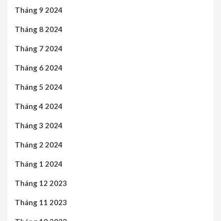
Tháng 9 2024
Tháng 8 2024
Tháng 7 2024
Tháng 6 2024
Tháng 5 2024
Tháng 4 2024
Tháng 3 2024
Tháng 2 2024
Tháng 1 2024
Tháng 12 2023
Tháng 11 2023