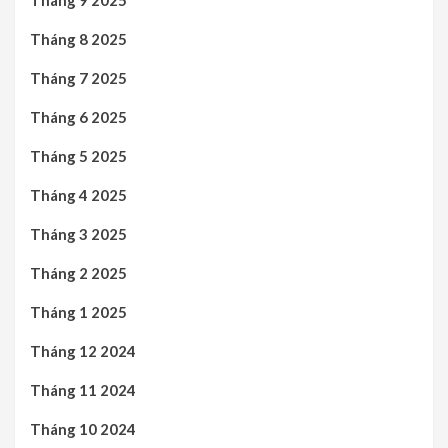
Tháng 9 2025
Tháng 8 2025
Tháng 7 2025
Tháng 6 2025
Tháng 5 2025
Tháng 4 2025
Tháng 3 2025
Tháng 2 2025
Tháng 1 2025
Tháng 12 2024
Tháng 11 2024
Tháng 10 2024