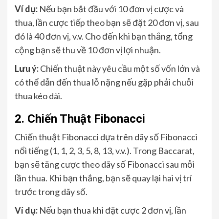
Ví dụ:
Nếu bạn bắt đầu với 10 đơn vị cược và
thua, lần cược tiếp theo bạn sẽ đặt 20 đơn vị, sau
đó là 40 đơn vị, v.v. Cho đến khi bạn thắng, tổng
cộng bạn sẽ thu về 10 đơn vị lợi nhuận.
Lưu ý:
Chiến thuật này yêu cầu một số vốn lớn và
có thể dẫn đến thua lỗ nặng nếu gặp phải chuỗi
thua kéo dài.
2. Chiến Thuật Fibonacci
Chiến thuật Fibonacci dựa trên dãy số Fibonacci
nổi tiếng (1, 1, 2, 3, 5, 8, 13, v.v.). Trong Baccarat,
bạn sẽ tăng cược theo dãy số Fibonacci sau mỗi
lần thua. Khi bạn thắng, bạn sẽ quay lại hai vị trí
trước trong dãy số.
Ví dụ:
Nếu bạn thua khi đặt cược 2 đơn vị, lần