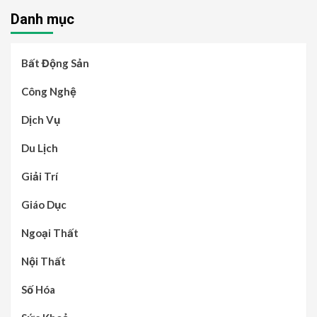
Danh mục
Bất Động Sản
Công Nghệ
Dịch Vụ
Du Lịch
Giải Trí
Giáo Dục
Ngoại Thất
Nội Thất
Số Hóa