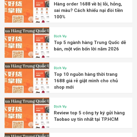
Hàng order 1688 về bị lỗi, hỏng,
sai màu? Cách khiếu nại đòi tiền
100%
Dịch Vụ
Top 5 ngành hàng Trung Quốc dễ
bán, một vốn bốn lời năm 2026
Dịch Vụ
Top 10 nguồn hàng thời trang
1688 giá rẻ giật mình cho chủ
shop mới
Dịch Vụ
Review top 5 công ty ký gửi hàng
Taobao uy tín nhất tại TP.HCM