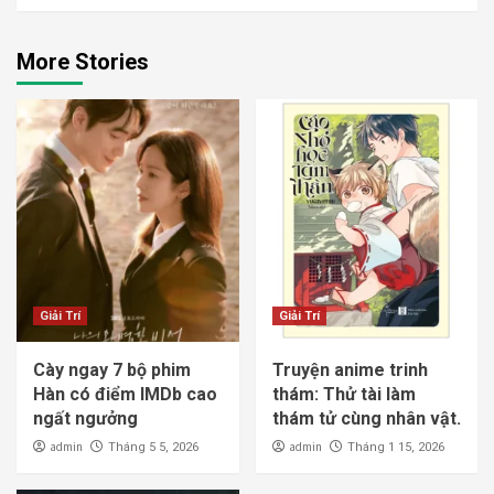
More Stories
Giải Trí
Giải Trí
Cày ngay 7 bộ phim
Truyện anime trinh
Hàn có điểm IMDb cao
thám: Thử tài làm
ngất ngưởng
thám tử cùng nhân vật.
admin
admin
Tháng 5 5, 2026
Tháng 1 15, 2026