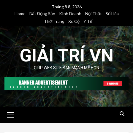
Skip
Tháng 8 8, 2026
to
Home
Bất Động Sản
KInh Doanh
Nội Thất
Số Hóa
content
Thời Trang
Xe Cộ
Y Tế
GIẢI TRÍ VN
GIÚP WEB SITE BẠN MẠNH MẼ HƠN
Primary
Menu