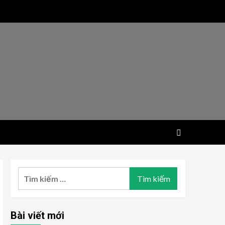
Tìm
kiếm
cho:
Bài viết mới