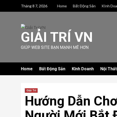
Skip
Tháng 8 7, 2026
Home
Bất Động Sản
KInh Do
to
content
GIẢI TRÍ VN
GIÚP WEB SITE BẠN MẠNH MẼ HƠN
Home
Bất Động Sản
KInh Doanh
Nội Thất
Giải Trí
Hướng Dẫn Chơi
Người Mới Bắt 