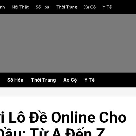
anh
Nội Thất
Số Hóa
Thời Trang
Xe Cộ
Y Tế
Số Hóa
Thời Trang
Xe Cộ
Y Tế
 Lô Đề Online Cho
Đầu: Từ A Đến Z