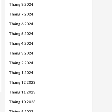
Tháng 8 2024
Tháng 7 2024
Tháng 6 2024
Tháng 5 2024
Tháng 4 2024
Tháng 3 2024
Tháng 2 2024
Tháng 1 2024
Tháng 12 2023
Tháng 11 2023
Tháng 10 2023
Tháng 9 2023