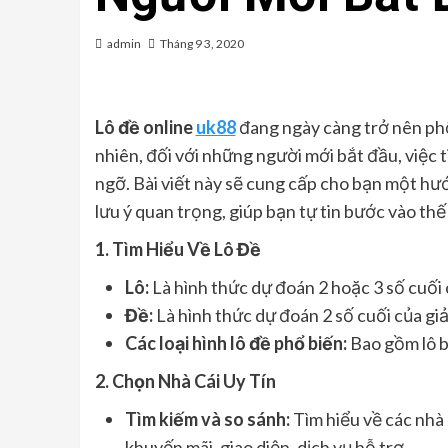
admin
Tháng 9 3, 2020
Lô đề online
uk88
đang ngày càng trở nên phổ 
nhiên, đối với những người mới bắt đầu, việc t
ngỡ. Bài viết này sẽ cung cấp cho bạn một hư
lưu ý quan trọng, giúp bạn tự tin bước vào thế 
1. Tìm Hiểu Về Lô Đề
Lô:
Là hình thức dự đoán 2 hoặc 3 số cuối c
Đề:
Là hình thức dự đoán 2 số cuối của giải
Các loại hình lô đề phổ biến:
Bao gồm lô bạ
2. Chọn Nhà Cái Uy Tín
Tìm kiếm và so sánh:
Tìm hiểu về các nhà c
khuyến mãi, giao diện, dịch vụ hỗ trợ,…