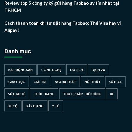
Review top 5 công ty ký gửi hàng Taobao uy tín nhất tại
TP.HCM
Cách thanh toán khi tự đặt hàng Taobao: Thẻ Visa hay ví
Alipay?
Danh mục
BẤT ĐỘNG SẢN
CÔNG NGHỆ
DU LỊCH
DỊCH VỤ
GIÁO DỤC
GIẢI TRÍ
NGOẠI THẤT
NỘI THẤT
SỐ HÓA
SỨC KHOẺ
THỜI TRANG
THỰC PHẨM - ĐỒ UỐNG
XE
XE CỘ
XÂY DỰNG
Y TẾ