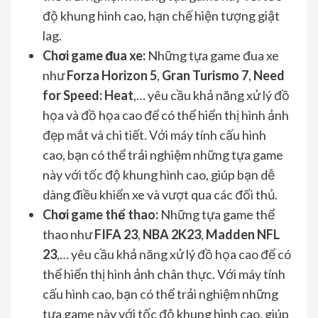
độ khung hình cao, hạn chế hiện tượng giật
lag.
Chơi game đua xe:
Những tựa game đua xe
như
Forza Horizon 5
,
Gran Turismo 7
,
Need
for Speed: Heat
,… yêu cầu khả năng xử lý đồ
họa và đồ họa cao để có thể hiển thị hình ảnh
đẹp mắt và chi tiết. Với máy tính cấu hình
cao, bạn có thể trải nghiệm những tựa game
này với tốc độ khung hình cao, giúp bạn dễ
dàng điều khiển xe và vượt qua các đối thủ.
Chơi game thể thao:
Những tựa game thể
thao như
FIFA 23
,
NBA 2K23
,
Madden NFL
23
,… yêu cầu khả năng xử lý đồ họa cao để có
thể hiển thị hình ảnh chân thực. Với máy tính
cấu hình cao, bạn có thể trải nghiệm những
tựa game này với tốc độ khung hình cao, giúp