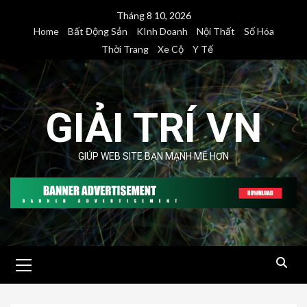
Skip
Tháng 8 10, 2026
to
Home
Bất Động Sản
KInh Doanh
Nội Thất
Số Hóa
content
Thời Trang
Xe Cộ
Y Tế
GIẢI TRÍ VN
GIÚP WEB SITE BẠN MẠNH MẼ HƠN
Primary
Menu