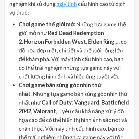
nghiệm khi sử dụng
máy tính
cấu hình cao từ dịch
vụ thuê:
Chơi game thế giới mở:
Những tựa game thế
giới mở như
Red Dead Redemption
2
,
Horizon Forbidden West
,
Elden Ring
,… có
đồ họa đẹp mắt, chi tiết và thế giới rộng lớn
để khám phá. Với máy tính cấu hình cao, bạn
có thể trải nghiệm những tựa game này với
chất lượng hình ảnh và hiệu ứng tuyệt vời.
Chơi game bắn súng góc nhìn thứ
nhất:
Những tựa game bắn súng góc nhìn thứ
nhất như
Call of Duty: Vanguard
,
Battlefield
2042
,
Valorant
,… yêu cầu khả năng xử lý đồ
họa cao để có thể hiển thị hình ảnh sắc nét và
chân thực. Với máy tính cấu hình cao, bạn có
thể trải nghiệm những tựa game này với tốc