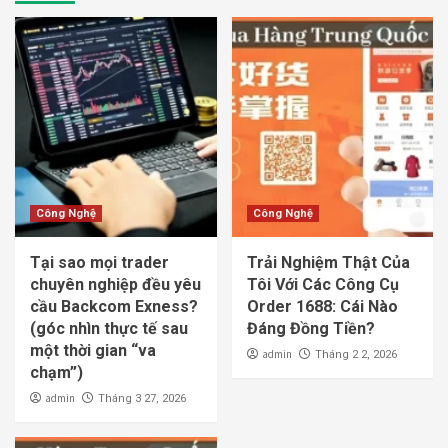
Công Nghệ
Công Nghệ
Tại sao mọi trader
Trải Nghiệm Thật Của
chuyên nghiệp đều yêu
Tôi Với Các Công Cụ
cầu Backcom Exness?
Order 1688: Cái Nào
(góc nhìn thực tế sau
Đáng Đồng Tiền?
một thời gian “va
admin
Tháng 2 2, 2026
chạm”)
admin
Tháng 3 27, 2026