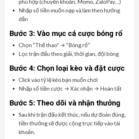
phù hợp (chuyển khoản, Momo, ZaloPay…)
Nhập số tiền muốn nạp và làm theo hướng
dẫn
Bước 3: Vào mục cá cược bóng rổ
Chọn “Thể thao” → “Bóng rổ”
Lọc trận đấu theo giải, thời gian, đội bóng
Bước 4: Chọn loại kèo và đặt cược
Click vào tỷ lệ kèo bạn muốn chơi
Nhập số tiền cược → Xác nhận → Hoàn tất
Bước 5: Theo dõi và nhận thưởng
Sau khi trận đấu kết thúc, nếu dự đoán đúng,
tiền thưởng sẽ được cộng trực tiếp vào tài
khoản.