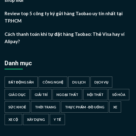
shop mới
Review top 5 công ty ký gửi hàng Taobao uy tín nhất tại
TP.HCM
Cách thanh toán khi tự đặt hàng Taobao: Thẻ Visa hay ví
Alipay?
Danh mục
BẤT ĐỘNG SẢN
CÔNG NGHỆ
DU LỊCH
DỊCH VỤ
GIÁO DỤC
GIẢI TRÍ
NGOẠI THẤT
NỘI THẤT
SỐ HÓA
SỨC KHOẺ
THỜI TRANG
THỰC PHẨM - ĐỒ UỐNG
XE
XE CỘ
XÂY DỰNG
Y TẾ