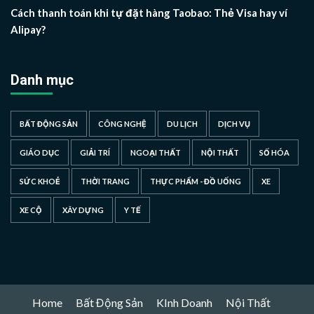
Cách thanh toán khi tự đặt hàng Taobao: Thẻ Visa hay ví
Alipay?
Danh mục
BẤT ĐỘNG SẢN
CÔNG NGHỆ
DU LỊCH
DỊCH VỤ
GIÁO DỤC
GIẢI TRÍ
NGOẠI THẤT
NỘI THẤT
SỐ HÓA
SỨC KHOẺ
THỜI TRANG
THỰC PHẨM - ĐỒ UỐNG
XE
XE CỘ
XÂY DỰNG
Y TẾ
Home
Bất Động Sản
KInh Doanh
Nội Thất