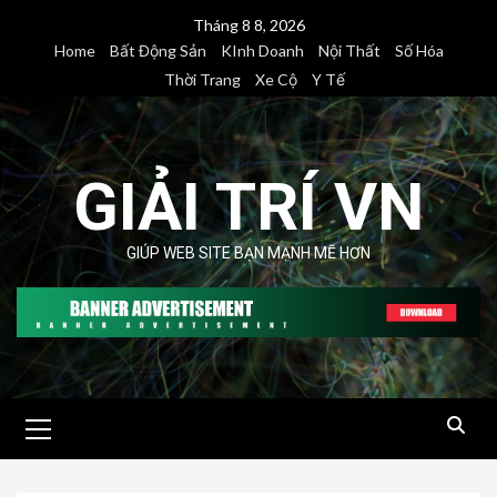
Skip
Tháng 8 8, 2026
to
Home
Bất Động Sản
KInh Doanh
Nội Thất
Số Hóa
content
Thời Trang
Xe Cộ
Y Tế
GIẢI TRÍ VN
GIÚP WEB SITE BẠN MẠNH MẼ HƠN
Primary
Menu