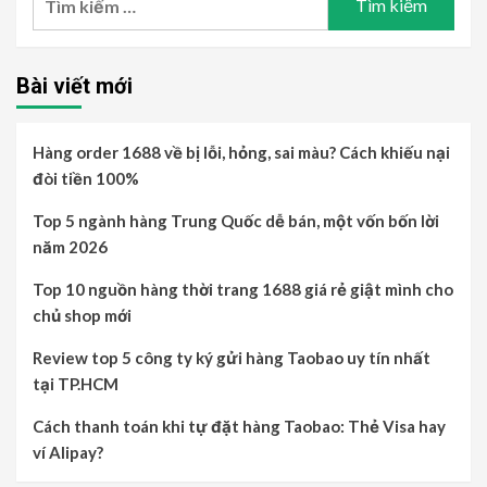
kiếm
cho:
Bài viết mới
Hàng order 1688 về bị lỗi, hỏng, sai màu? Cách khiếu nại
đòi tiền 100%
Top 5 ngành hàng Trung Quốc dễ bán, một vốn bốn lời
năm 2026
Top 10 nguồn hàng thời trang 1688 giá rẻ giật mình cho
chủ shop mới
Review top 5 công ty ký gửi hàng Taobao uy tín nhất
tại TP.HCM
Cách thanh toán khi tự đặt hàng Taobao: Thẻ Visa hay
ví Alipay?