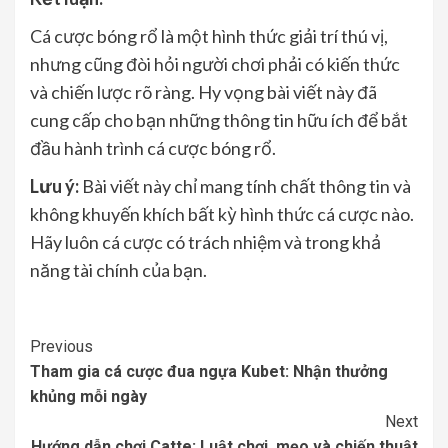
Cá cược bóng rổ là một hình thức giải trí thú vị,
nhưng cũng đòi hỏi người chơi phải có kiến thức
và chiến lược rõ ràng. Hy vọng bài viết này đã
cung cấp cho bạn những thông tin hữu ích để bắt
đầu hành trình cá cược bóng rổ.
Lưu ý:
Bài viết này chỉ mang tính chất thông tin và
không khuyến khích bất kỳ hình thức cá cược nào.
Hãy luôn cá cược có trách nhiệm và trong khả
năng tài chính của bạn.
Continue
Previous
Tham gia cá cược đua ngựa Kubet: Nhận thưởng
Reading
khủng mỗi ngày
Next
Hướng dẫn chơi Catte: Luật chơi, mẹo và chiến thuật