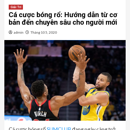
Giải Trí
Cá cược bóng rổ: Hướng dẫn từ cơ
bản đến chuyên sâu cho người mới
admin
Tháng 10 5, 2020
Cá cược bóng rổ
SUMCLUB
đang ngày càng trở