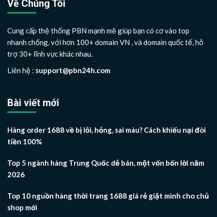
Về Chúng Tôi
Cung cấp thệ thống PBN mạnh mẽ giúp bạn có cơ vào top
nhanh chống, với hơn 100+ domain VN , và domain quốc tế, hỗ
trợ 30+ lĩnh vực khác nhau.
Liên hệ :
support@pbn24h.com
Bài viết mới
Hàng order 1688 về bị lỗi, hỏng, sai màu? Cách khiếu nại đòi
tiền 100%
Top 5 ngành hàng Trung Quốc dễ bán, một vốn bốn lời năm
2026
Top 10 nguồn hàng thời trang 1688 giá rẻ giật mình cho chủ
shop mới