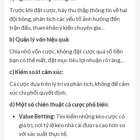
Trước khi đặt cược, hãy thu thập thông tin về hai
đội bóng, phân tích các yếu tố ảnh hưởng đến
trận đấu, tham khảo ý kiến chuyên gia…
b) Quản lý vốn hiệu quả:
Chia nhỏ vốn cược, không đặt cược quá số tiền
bạn có thể mất, đặt mục tiêu lợi nhuận rõ ràng…
c) Kiểm soát cảm xúc:
Cá cược dựa trên lý trí và phân tích, không để cảm
xúc chi phối quyết định.
d) Một số chiến thuật cá cược phổ biến:
Value Betting:
Tìm kiếm những kèo cược có
giá trị, nơi tỷ lệ kèo nhà cái đưa ra cao hơn so
với xác suất thực tế.