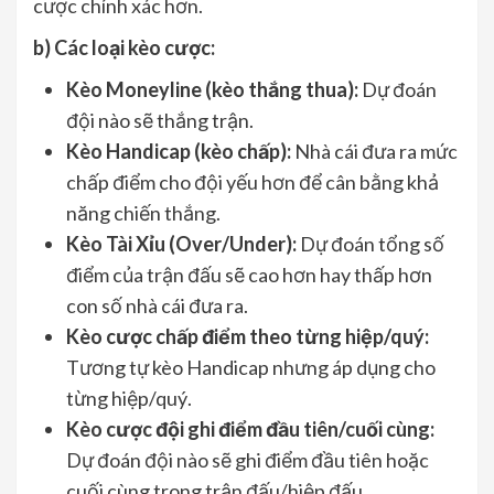
cược chính xác hơn.
b) Các loại kèo cược:
Kèo Moneyline (kèo thắng thua):
Dự đoán
đội nào sẽ thắng trận.
Kèo Handicap (kèo chấp):
Nhà cái đưa ra mức
chấp điểm cho đội yếu hơn để cân bằng khả
năng chiến thắng.
Kèo Tài Xỉu (Over/Under):
Dự đoán tổng số
điểm của trận đấu sẽ cao hơn hay thấp hơn
con số nhà cái đưa ra.
Kèo cược chấp điểm theo từng hiệp/quý:
Tương tự kèo Handicap nhưng áp dụng cho
từng hiệp/quý.
Kèo cược đội ghi điểm đầu tiên/cuối cùng:
Dự đoán đội nào sẽ ghi điểm đầu tiên hoặc
cuối cùng trong trận đấu/hiệp đấu.