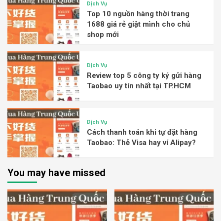
Dịch Vụ
Top 10 nguồn hàng thời trang
1688 giá rẻ giật mình cho chủ
shop mới
Dịch Vụ
Review top 5 công ty ký gửi hàng
Taobao uy tín nhất tại TP.HCM
Dịch Vụ
Cách thanh toán khi tự đặt hàng
Taobao: Thẻ Visa hay ví Alipay?
You may have missed