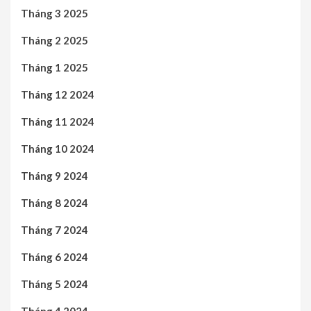
Tháng 3 2025
Tháng 2 2025
Tháng 1 2025
Tháng 12 2024
Tháng 11 2024
Tháng 10 2024
Tháng 9 2024
Tháng 8 2024
Tháng 7 2024
Tháng 6 2024
Tháng 5 2024
Tháng 4 2024