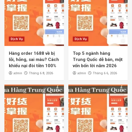
Dịch Vụ
Dịch Vụ
Hàng order 1688 về bị
Top 5 ngành hàng
lỗi, hỏng, sai màu? Cách
Trung Quốc dễ bán, một
khiếu nại đòi tiền 100%
vốn bốn lời năm 2026
admin
admin
Tháng 6 8, 2026
Tháng 6 6, 2026