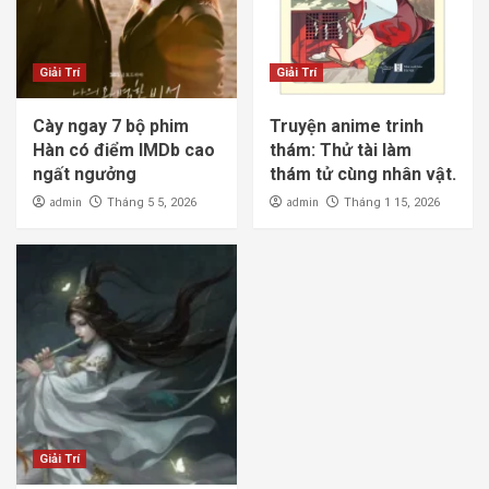
Giải Trí
Giải Trí
Cày ngay 7 bộ phim
Truyện anime trinh
Hàn có điểm IMDb cao
thám: Thử tài làm
ngất ngưởng
thám tử cùng nhân vật.
admin
admin
Tháng 5 5, 2026
Tháng 1 15, 2026
Giải Trí