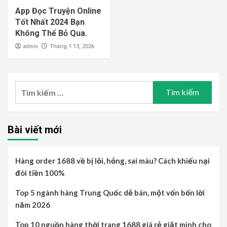
App Đọc Truyện Online
Tốt Nhất 2024 Bạn
Không Thể Bỏ Qua.
admin
Tháng 1 13, 2026
Tìm
kiếm
cho:
Bài viết mới
Hàng order 1688 về bị lỗi, hỏng, sai màu? Cách khiếu nại
đòi tiền 100%
Top 5 ngành hàng Trung Quốc dễ bán, một vốn bốn lời
năm 2026
Top 10 nguồn hàng thời trang 1688 giá rẻ giật mình cho