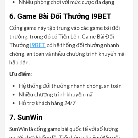
Nhiều phòng chơi với mức cược đa dạng
6. Game Bài Đổi Thưởng I9BET
Cổng game này tập trung vào các game bài đổi
thưởng, trong đó có Tiến Lên. Game Bài Đổi
Thưởng
I9BET
có hệ thống đổi thưởng nhanh
chóng, an toàn và nhiều chương trình khuyến mãi
hấp dẫn.
Ưu điểm:
Hệ thống đổi thưởng nhanh chóng, an toàn
Nhiều chương trình khuyến mãi
Hỗ trợ khách hàng 24/7
7. SunWin
SunWin là cổng game bài quốc tế với số lượng
người chơi khổng lồ. Tiến Lên trên SunWin nổi