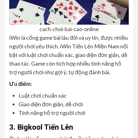
cach-choi-bai-cao-online
iWin là cổng game bài lâu đời và uy tín, được nhiều
người chơi yêu thích. iWin Tiến Lên Miền Nam nổi
bật với luật chơi chuẩn xác, giao diện đơn giản, dễ
thao tác. Game còn tích hợp nhiều tính năng hỗ
trợ người chơi như gợi ý, tự động đánh bài.
Ưu điểm:
Luật chơi chuẩn xác
Giao diện đơn giản, dễ chơi
Tính năng hỗ trợ người chơi
3. Bigkool Tiến Lên