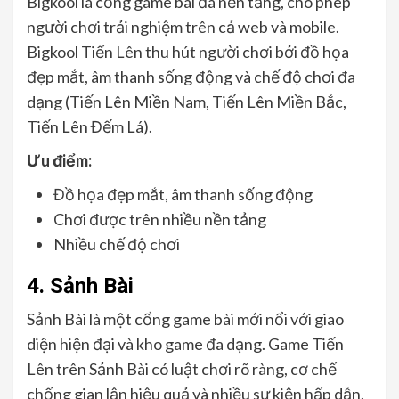
Bigkool là cổng game bài đa nền tảng, cho phép
người chơi trải nghiệm trên cả web và mobile.
Bigkool Tiến Lên thu hút người chơi bởi đồ họa
đẹp mắt, âm thanh sống động và chế độ chơi đa
dạng (Tiến Lên Miền Nam, Tiến Lên Miền Bắc,
Tiến Lên Đếm Lá).
Ưu điểm:
Đồ họa đẹp mắt, âm thanh sống động
Chơi được trên nhiều nền tảng
Nhiều chế độ chơi
4. Sảnh Bài
Sảnh Bài là một cổng game bài mới nổi với giao
diện hiện đại và kho game đa dạng. Game Tiến
Lên trên Sảnh Bài có luật chơi rõ ràng, cơ chế
chống gian lận hiệu quả và nhiều sự kiện hấp dẫn.