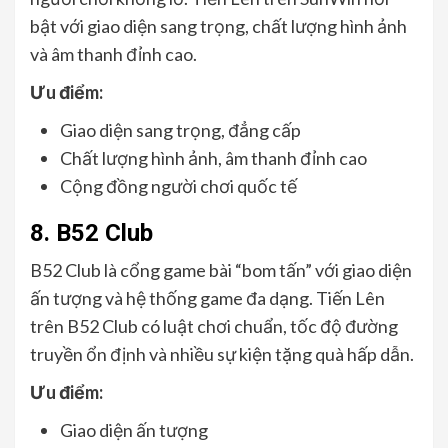
bật với giao diện sang trọng, chất lượng hình ảnh
và âm thanh đỉnh cao.
Ưu điểm:
Giao diện sang trọng, đẳng cấp
Chất lượng hình ảnh, âm thanh đỉnh cao
Cộng đồng người chơi quốc tế
8. B52 Club
B52 Club là cổng game bài “bom tấn” với giao diện
ấn tượng và hệ thống game đa dạng. Tiến Lên
trên B52 Club có luật chơi chuẩn, tốc độ đường
truyền ổn định và nhiều sự kiện tặng quà hấp dẫn.
Ưu điểm:
Giao diện ấn tượng