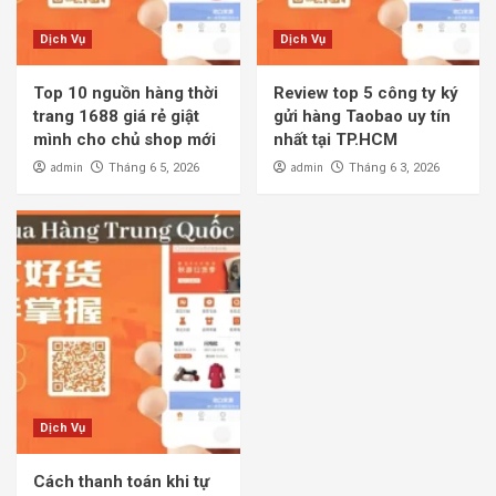
Dịch Vụ
Dịch Vụ
Top 10 nguồn hàng thời
Review top 5 công ty ký
trang 1688 giá rẻ giật
gửi hàng Taobao uy tín
mình cho chủ shop mới
nhất tại TP.HCM
admin
admin
Tháng 6 5, 2026
Tháng 6 3, 2026
Dịch Vụ
Cách thanh toán khi tự