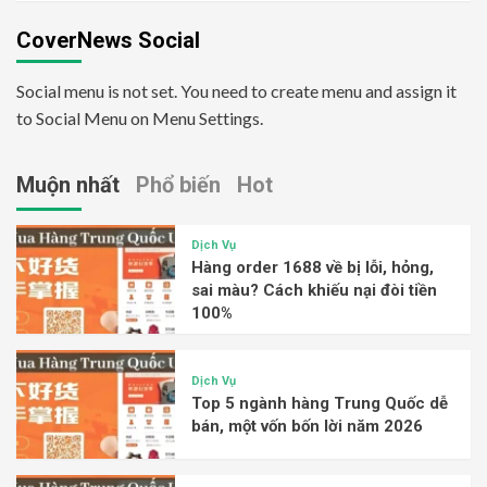
CoverNews Social
Social menu is not set. You need to create menu and assign it
to Social Menu on Menu Settings.
Muộn nhất
Phổ biến
Hot
Dịch Vụ
Hàng order 1688 về bị lỗi, hỏng,
sai màu? Cách khiếu nại đòi tiền
100%
Dịch Vụ
Top 5 ngành hàng Trung Quốc dễ
bán, một vốn bốn lời năm 2026