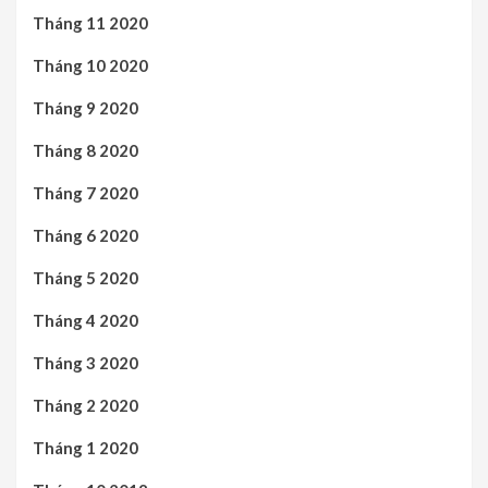
Tháng 11 2020
Tháng 10 2020
Tháng 9 2020
Tháng 8 2020
Tháng 7 2020
Tháng 6 2020
Tháng 5 2020
Tháng 4 2020
Tháng 3 2020
Tháng 2 2020
Tháng 1 2020