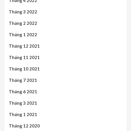
Tháng 4 2022
Tháng 3 2022
Tháng 2 2022
Tháng 1 2022
Tháng 12 2021
Tháng 11 2021
Tháng 10 2021
Tháng 7 2021
Tháng 6 2021
Tháng 3 2021
Tháng 1 2021
Tháng 12 2020