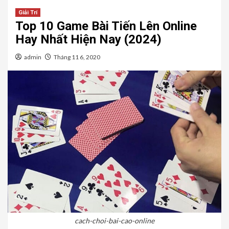
Giải Trí
Top 10 Game Bài Tiến Lên Online
Hay Nhất Hiện Nay (2024)
admin
Tháng 11 6, 2020
cach-choi-bai-cao-online