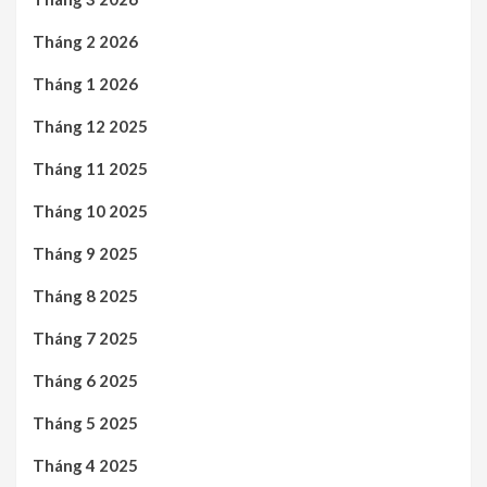
Tháng 2 2026
Tháng 1 2026
Tháng 12 2025
Tháng 11 2025
Tháng 10 2025
Tháng 9 2025
Tháng 8 2025
Tháng 7 2025
Tháng 6 2025
Tháng 5 2025
Tháng 4 2025