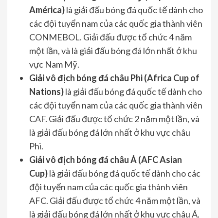
América)
là giải đấu bóng đá quốc tế dành cho
các đội tuyển nam của các quốc gia thành viên
CONMEBOL. Giải đấu được tổ chức 4 năm
một lần, và là giải đấu bóng đá lớn nhất ở khu
vực Nam Mỹ.
Giải vô địch bóng đá châu Phi (Africa Cup of
Nations)
là giải đấu bóng đá quốc tế dành cho
các đội tuyển nam của các quốc gia thành viên
CAF. Giải đấu được tổ chức 2 năm một lần, và
là giải đấu bóng đá lớn nhất ở khu vực châu
Phi.
Giải vô địch bóng đá châu Á (AFC Asian
Cup)
là giải đấu bóng đá quốc tế dành cho các
đội tuyển nam của các quốc gia thành viên
AFC. Giải đấu được tổ chức 4 năm một lần, và
là giải đấu bóng đá lớn nhất ở khu vực châu Á.