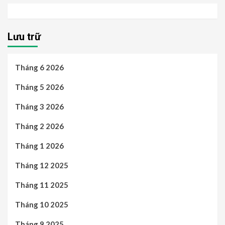
Lưu trữ
Tháng 6 2026
Tháng 5 2026
Tháng 3 2026
Tháng 2 2026
Tháng 1 2026
Tháng 12 2025
Tháng 11 2025
Tháng 10 2025
Tháng 9 2025