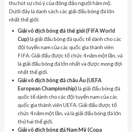
thu hút sự chú ý của đông đảo người hâm mộ.
Dưới đây là danh sách các giải đấu bóng đá lớn
nhất thế giới:
Giải vô địch bóng đá thế giới (FIFA World
Cup)
là giải đấu bóng đá quốc tế dành cho các
đội tuyển nam của các quốc gia thành viên
FIFA. Giải đấu được tổ chức 4 năm một lần, và
là giải đấu bóng đá lớn nhất và được mong đợi
nhất thế giới.
Giải vô địch bóng đá châu Âu (UEFA
European Championship)
là giải đấu bóng đá
quốc tế dành cho các đội tuyển nam của các
quốc gia thành viên UEFA. Giải đấu được tổ
chức 4 năm một lần, và là giải đấu bóng đá lớn
thứ hai thế giới.
Giải vô địch bóng đá Nam Mỹ (Copa