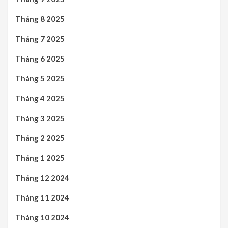
Tháng 8 2025
Tháng 7 2025
Tháng 6 2025
Tháng 5 2025
Tháng 4 2025
Tháng 3 2025
Tháng 2 2025
Tháng 1 2025
Tháng 12 2024
Tháng 11 2024
Tháng 10 2024