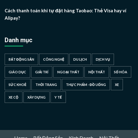
Cách thanh toán khi tự đặt hàng Taobao: Thẻ Visa hay ví
Alipay?
Danh mục
BẤT ĐỘNG SẢN
CÔNG NGHỆ
DU LỊCH
DỊCH VỤ
GIÁO DỤC
GIẢI TRÍ
NGOẠI THẤT
NỘI THẤT
SỐ HÓA
SỨC KHOẺ
THỜI TRANG
THỰC PHẨM - ĐỒ UỐNG
XE
XE CỘ
XÂY DỰNG
Y TẾ
Home
Bất Động Sản
KInh Doanh
Nội Thất