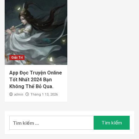
Giải Trí
App Đọc Truyện Online
Tốt Nhất 2024 Bạn
Không Thể Bỏ Qua.
admin
Tháng 1 13, 2026
Tìm
kiếm
cho: