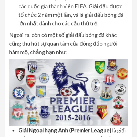
các quốc gia thành viên FIFA. Giải đấu được
tổ chức 2 năm một lần, và là giải đấu bóng đá
lớn nhất dành cho các cầu thủ trẻ.
Ngoài ra, còn có một số giải đấu bóng đá khác
cũng thu hút sự quan tâm của đông đảo người
hâm mộ, chẳng hạn như:
Giải Ngoại hạng Anh (Premier League)
là giải