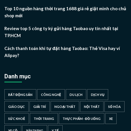
Top 10 nguồn hàng thời trang 1688 giá rẻ giật mình cho chủ
shop mới
Review top 5 công ty ký gửi hàng Taobao uy tín nhất tại
TP.HCM
Cách thanh toán khi tự đặt hàng Taobao: Thẻ Visa hay ví
Alipay?
Danh mục
BẤT ĐỘNG SẢN
CÔNG NGHỆ
DU LỊCH
DỊCH VỤ
GIÁO DỤC
GIẢI TRÍ
NGOẠI THẤT
NỘI THẤT
SỐ HÓA
SỨC KHOẺ
THỜI TRANG
THỰC PHẨM - ĐỒ UỐNG
XE
XE CỘ
XÂY DỰNG
Y TẾ