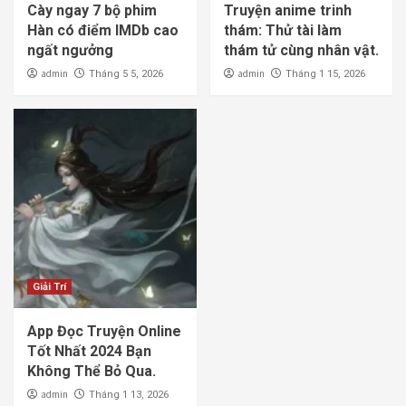
Cày ngay 7 bộ phim
Truyện anime trinh
Hàn có điểm IMDb cao
thám: Thử tài làm
ngất ngưởng
thám tử cùng nhân vật.
admin
admin
Tháng 5 5, 2026
Tháng 1 15, 2026
Giải Trí
App Đọc Truyện Online
Tốt Nhất 2024 Bạn
Không Thể Bỏ Qua.
admin
Tháng 1 13, 2026