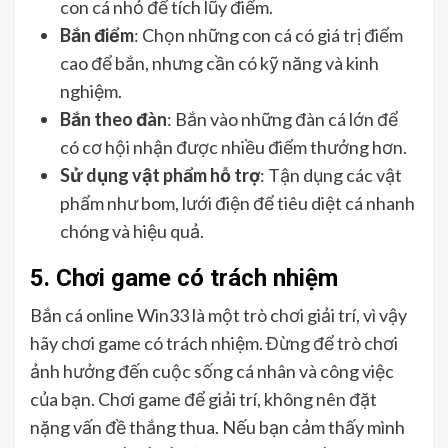
con cá nhỏ để tích lũy điểm.
Bắn điểm
: Chọn những con cá có giá trị điểm
cao để bắn, nhưng cần có kỹ năng và kinh
nghiệm.
Bắn theo đàn
: Bắn vào những đàn cá lớn để
có cơ hội nhận được nhiều điểm thưởng hơn.
Sử dụng vật phẩm hỗ trợ
: Tận dụng các vật
phẩm như bom, lưới điện để tiêu diệt cá nhanh
chóng và hiệu quả.
5. Chơi game có trách nhiệm
Bắn cá online Win33 là một trò chơi giải trí, vì vậy
hãy chơi game có trách nhiệm. Đừng để trò chơi
ảnh hưởng đến cuộc sống cá nhân và công việc
của bạn. Chơi game để giải trí, không nên đặt
nặng vấn đề thắng thua. Nếu bạn cảm thấy mình