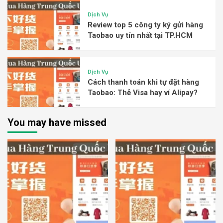
Dịch Vụ
Review top 5 công ty ký gửi hàng
Taobao uy tín nhất tại TP.HCM
Dịch Vụ
Cách thanh toán khi tự đặt hàng
Taobao: Thẻ Visa hay ví Alipay?
You may have missed