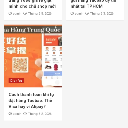
trang 1688 giá rẻ giật
gửi hàng Taobao uy tín
mình cho chủ shop mới
nhất tại TP.HCM
admin
admin
Tháng 6 5, 2026
Tháng 6 3, 2026
Dịch Vụ
Cách thanh toán khi tự
đặt hàng Taobao: Thẻ
Visa hay ví Alipay?
admin
Tháng 6 2, 2026