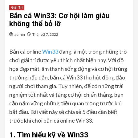
Giải Trí
Bắn cá Win33: Cơ hội làm giàu
không thể bỏ lỡ
admin
Tháng 2 7, 2022
Bắn cá online
Win33
đang là một trong những trò
chơi giải trí được yêu thích nhất hiện nay. Với đồ
họa đẹp mắt, âm thanh sống động và cơ hội trúng
thưởng hấp dẫn, bắn cá Win33 thu hút đông đảo
người chơi tham gia. Tuy nhiên, để có những trải
nghiệm tốt nhất và tăng cơ hội chiến thắng, bạn
cần nắm vững những điều quan trọng trước khi
bắt đầu. Bài viết này sẽ chia sẻ 5 điều cần biết
trước khi chơi bắn cá online Win33.
1. Tìm hiểu kỹ về Win33