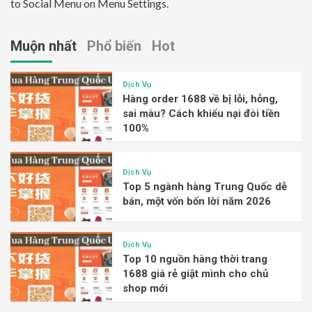
to Social Menu on Menu Settings.
Muộn nhất
Phổ biến
Hot
Dịch Vụ
Hàng order 1688 về bị lỗi, hỏng,
sai màu? Cách khiếu nại đòi tiền
100%
Dịch Vụ
Top 5 ngành hàng Trung Quốc dễ
bán, một vốn bốn lời năm 2026
Dịch Vụ
Top 10 nguồn hàng thời trang
1688 giá rẻ giật mình cho chủ
shop mới