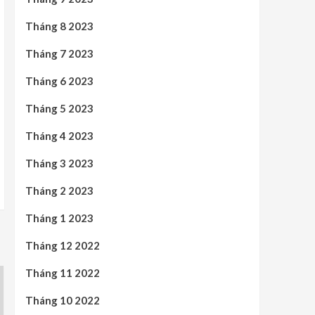
Tháng 8 2023
Tháng 7 2023
Tháng 6 2023
Tháng 5 2023
Tháng 4 2023
Tháng 3 2023
Tháng 2 2023
Tháng 1 2023
Tháng 12 2022
Tháng 11 2022
Tháng 10 2022