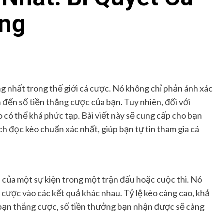
ng
g nhất trong thế giới cá cược. Nó không chỉ phản ánh xác
 đến số tiền thắng cược của bạn. Tuy nhiên, đối với
 có thể khá phức tạp. Bài viết này sẽ cung cấp cho bạn
ch đọc kèo chuẩn xác nhất, giúp bạn tự tin tham gia cá
ra của một sự kiện trong một trận đấu hoặc cuộc thi. Nó
 cược vào các kết quả khác nhau. Tỷ lệ kèo càng cao, khả
 bạn thắng cược, số tiền thưởng bạn nhận được sẽ càng