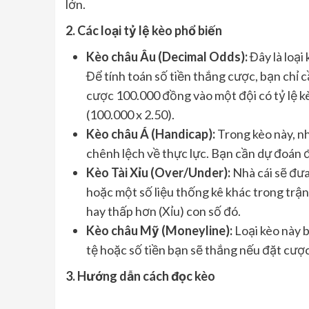
lớn.
2. Các loại tỷ lệ kèo phổ biến
Kèo châu Âu (Decimal Odds):
Đây là loại
Để tính toán số tiền thắng cược, bạn chỉ c
cược 100.000 đồng vào một đội có tỷ lệ k
(100.000 x 2.50).
Kèo châu Á (Handicap):
Trong kèo này, nh
chênh lệch về thực lực. Bạn cần dự đoán độ
Kèo Tài Xỉu (Over/Under):
Nhà cái sẽ đưa
hoặc một số liệu thống kê khác trong trận
hay thấp hơn (Xỉu) con số đó.
Kèo châu Mỹ (Moneyline):
Loại kèo này b
tệ hoặc số tiền bạn sẽ thắng nếu đặt cược 
3. Hướng dẫn cách đọc kèo