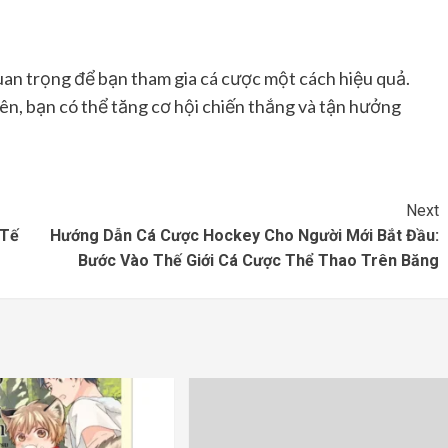
quan trọng để bạn tham gia cá cược một cách hiệu quả.
n, bạn có thể tăng cơ hội chiến thắng và tận hưởng
Next
 Tế
Hướng Dẫn Cá Cược Hockey Cho Người Mới Bắt Đầu:
Bước Vào Thế Giới Cá Cược Thể Thao Trên Băng