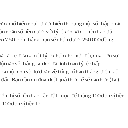
 kèo phổ biến nhất, được biểu thị bằng một số thập phân.
ần nhân số tiền cược với tỷ lệ kèo. Ví dụ, nếu bạn đặt
èo 2.50, nếu thắng, bạn sẽ nhận được 250.000 đồng
à cái sẽ đưa ra một tỷ lệ chấp cho mỗi đội, dựa trên sự
i nào sẽ thắng sau khi đã tính toán tỷ lệ chấp.
 ra một con số dự đoán về tổng số bàn thắng, điểm số
 đấu. Bạn cần dự đoán kết quả thực tế sẽ cao hơn (Tài)
iểu thị số tiền bạn cần đặt cược để thắng 100 đơn vị tiền
100 đơn vị tiền tệ.