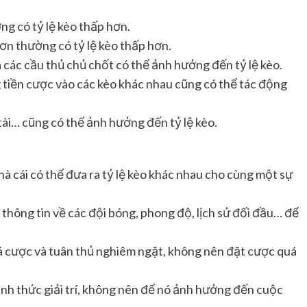
g có tỷ lệ kèo thấp hơn.
ơn thường có tỷ lệ kèo thấp hơn.
các cầu thủ chủ chốt có thể ảnh hưởng đến tỷ lệ kèo.
 tiền cược vào các kèo khác nhau cũng có thể tác động
 tài… cũng có thể ảnh hưởng đến tỷ lệ kèo.
à cái có thể đưa ra tỷ lệ kèo khác nhau cho cùng một sự
 thông tin về các đội bóng, phong độ, lịch sử đối đầu… để
á cược và tuân thủ nghiêm ngặt, không nên đặt cược quá
ình thức giải trí, không nên để nó ảnh hưởng đến cuộc