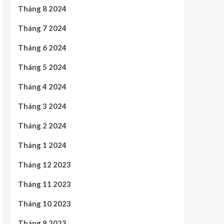
Tháng 8 2024
Tháng 7 2024
Tháng 6 2024
Tháng 5 2024
Tháng 4 2024
Tháng 3 2024
Tháng 2 2024
Tháng 1 2024
Tháng 12 2023
Tháng 11 2023
Tháng 10 2023
Tháng 9 2023