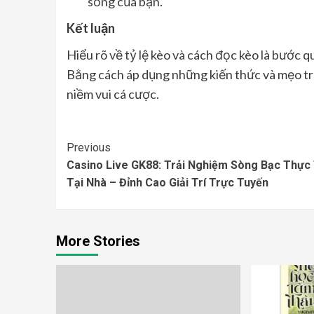
sống của bạn.
Kết luận
Hiểu rõ về tỷ lệ kèo và cách đọc kèo là bước 
Bằng cách áp dụng những kiến thức và mẹo trê
niềm vui cá cược.
Continue
Previous
Casino Live GK88: Trải Nghiệm Sòng Bạc Thực
Reading
Tại Nhà – Đỉnh Cao Giải Trí Trực Tuyến
More Stories