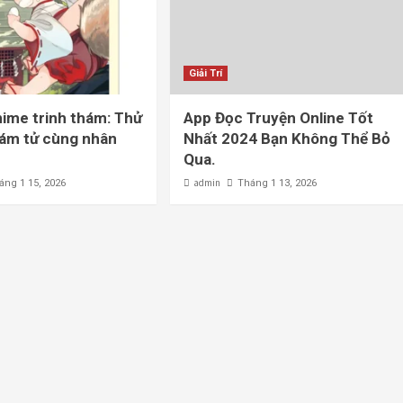
Giải Trí
nime trinh thám: Thử
App Đọc Truyện Online Tốt
hám tử cùng nhân
Nhất 2024 Bạn Không Thể Bỏ
Qua.
admin
áng 1 15, 2026
Tháng 1 13, 2026