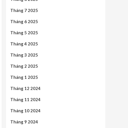
Tháng 7 2025
Tháng 6 2025
Tháng 5 2025
Tháng 4 2025
Tháng 3 2025
Tháng 2 2025
Tháng 1 2025
Tháng 12 2024
Tháng 11 2024
Tháng 10 2024
Tháng 9 2024