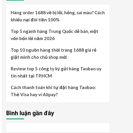
Hàng order 1688 về bị lỗi, hỏng, sai màu? Cách
khiếu nại đòi tiền 100%
Top 5 ngành hàng Trung Quốc dễ bán, một
vốn bốn lời năm 2026
Top 10 nguồn hàng thời trang 1688 giá rẻ
giật mình cho chủ shop mới
Review top 5 công ty ký gửi hàng Taobao uy
tín nhất tại TP.HCM
Cách thanh toán khi tự đặt hàng Taobao:
Thẻ Visa hay ví Alipay?
Bình luận gần đây