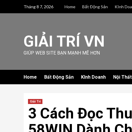
Skip
Tháng 8 7, 2026
Home
Bất Động Sản
KInh Do
to
content
GIẢI TRÍ VN
GIÚP WEB SITE BẠN MẠNH MẼ HƠN
Home
Bất Động Sản
KInh Doanh
Nội Thất
Giải Trí
3 Cách Đọc Thu
58WIN Dành Ch