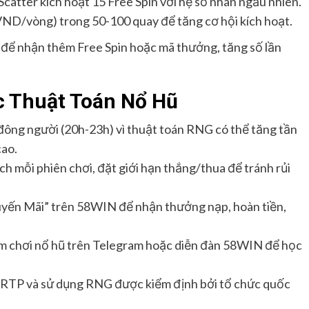
Scatter kích hoạt 15 Free Spin với hệ số nhân ngẫu nhiên.
VND/vòng) trong 50-100 quay để tăng cơ hội kích hoạt.
 để nhận thêm Free Spin hoặc mã thưởng, tăng số lần
c Thuật Toán Nổ Hũ
 đông người (20h-23h) vì thuật toán RNG có thể tăng tần
cao.
h mỗi phiên chơi, đặt giới hạn thắng/thua để tránh rủi
uyến Mãi” trên 58WIN để nhận thưởng nạp, hoàn tiền,
hóm chơi nổ hũ trên Telegram hoặc diễn đàn 58WIN để học
 RTP và sử dụng RNG được kiểm định bởi tổ chức quốc