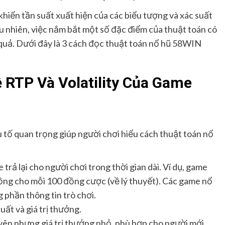
hiển tần suất xuất hiện của các biểu tượng và xác suất
 nhiên, việc nắm bắt một số đặc điểm của thuật toán có
 quả. Dưới đây là 3 cách đọc thuật toán nổ hũ 58WIN
ệ RTP Và Volatility Của Game
u tố quan trọng giúp người chơi hiểu cách thuật toán nổ
 trả lại cho người chơi trong thời gian dài. Ví dụ, game
đồng cho mỗi 100 đồng cược (về lý thuyết). Các game nổ
phần thông tin trò chơi.
uất và giá trị thưởng.
ên nhưng giá trị thưởng nhỏ, phù hợp cho người mới.