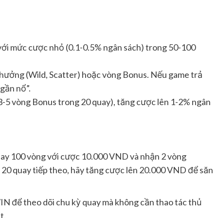
ới mức cược nhỏ (0.1-0.5% ngân sách) trong 50-100
 thưởng (Wild, Scatter) hoặc vòng Bonus. Nếu game trả
“gần nổ”.
 3-5 vòng Bonus trong 20 quay), tăng cược lên 1-2% ngân
ay 100 vòng với cược 10.000 VND và nhận 2 vòng
 20 quay tiếp theo, hãy tăng cược lên 20.000 VND để săn
WIN để theo dõi chu kỳ quay mà không cần thao tác thủ
t.