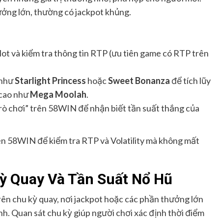
ưởng lớn, thường có jackpot khủng.
t và kiểm tra thông tin RTP (ưu tiên game có RTP trên
 như
Starlight Princess
hoặc
Sweet Bonanza
để tích lũy
 cao như
Mega Moolah
.
trò chơi” trên 58WIN để nhận biết tần suất thắng của
ên 58WIN để kiểm tra RTP và Volatility mà không mất
Kỳ Quay Và Tần Suất Nổ Hũ
ên chu kỳ quay, nơi jackpot hoặc các phần thưởng lớn
h. Quan sát chu kỳ giúp người chơi xác định thời điểm