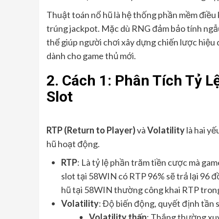
Thuật toán nổ hũ là hệ thống phần mềm điều k
trúng jackpot. Mặc dù RNG đảm bảo tính ngẫu
thể giúp người chơi xây dựng chiến lược hiệu
dành cho game thủ mới.
2. Cách 1: Phân Tích Tỷ L
Slot
RTP (Return to Player)
và
Volatility
là hai yế
hũ hoạt động.
RTP
: Là tỷ lệ phần trăm tiền cược mà game
slot tại 58WIN có RTP 96% sẽ trả lại 96 
hũ tại 58WIN thường công khai RTP trong 
Volatility
: Độ biến động, quyết định tần s
Volatility thấp
: Thắng thường xuy