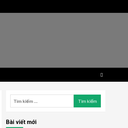
Tìm
kiếm
cho:
Bài viết mới