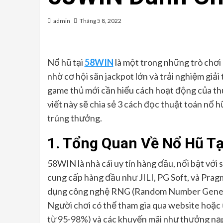
admin
Tháng 5 8, 2022
Nổ hũ tại
58WIN
là một trong những trò chơi 
nhờ cơ hội săn jackpot lớn và trải nghiệm giải
game thủ mới cần hiểu cách hoạt động của thuậ
viết này sẽ chia sẻ 3 cách đọc thuật toán nổ 
trúng thưởng.
1. Tổng Quan Về Nổ Hũ T
58WIN là nhà cái uy tín hàng đầu, nổi bật với
cung cấp hàng đầu như JILI, PG Soft, và Pragma
dụng công nghệ RNG (Random Number Generat
Người chơi có thể tham gia qua website hoặc 
từ 95-98%) và các khuyến mãi như thưởng nạp