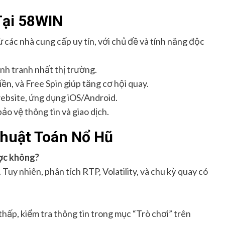
 Tại 58WIN
ừ các nhà cung cấp uy tín, với chủ đề và tính năng độc
nh tranh nhất thị trường.
ền, và Free Spin giúp tăng cơ hội quay.
ebsite, ứng dụng iOS/Android.
ảo vệ thông tin và giao dịch.
Thuật Toán Nổ Hũ
ợc không?
y nhiên, phân tích RTP, Volatility, và chu kỳ quay có
hấp, kiểm tra thông tin trong mục “Trò chơi” trên