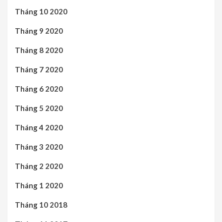
Tháng 10 2020
Tháng 9 2020
Tháng 8 2020
Tháng 7 2020
Tháng 6 2020
Tháng 5 2020
Tháng 4 2020
Tháng 3 2020
Tháng 2 2020
Tháng 1 2020
Tháng 10 2018