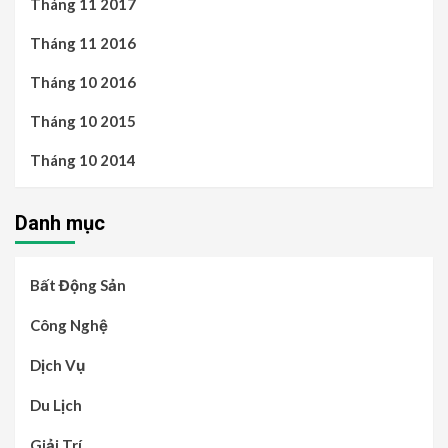
Tháng 11 2017
Tháng 11 2016
Tháng 10 2016
Tháng 10 2015
Tháng 10 2014
Danh mục
Bất Động Sản
Công Nghệ
Dịch Vụ
Du Lịch
Giải Trí