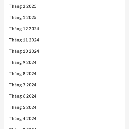
Tháng 2 2025
Tháng 1 2025
Tháng 12 2024
Tháng 11 2024
Tháng 10 2024
Tháng 9 2024
Tháng 8 2024
Tháng 7 2024
Tháng 6 2024
Tháng 5 2024
Tháng 4 2024