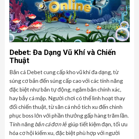
Debet: Đa Dạng Vũ Khí và Chiến
Thuật
Bắn cá Debet cung cấp kho vũ khí đa dạng, từ
súng cơ bản đến súng cấp cao với các tính năng
đặc biệt như bắn tự động, ngắm bắn chính xác,
hay bẫy cá mập. Người chơi có thể linh hoạt thay
đổi chiến thuật, từ săn cá nhỏ tích xu đến chinh
phục boss lớn với phần thưởng gấp hàng trăm lần.
Tính năng
bắn cá đơn lẻ
giúp tiết kiệm đạn, tối ưu
hóa cơ hội kiếm xu, đặc biệt phù hợp với người