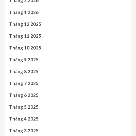
Tháng 2 2026
Tháng 1 2026
Tháng 12 2025
Tháng 11 2025
Tháng 10 2025
Tháng 9 2025
Tháng 8 2025
Tháng 7 2025
Tháng 6 2025
Tháng 5 2025
Tháng 4 2025
Tháng 3 2025