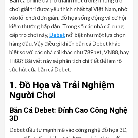
Bắn cá online đã trở thành một trong những trò
chơi giải trí được yêu thích nhất tại Việt Nam, nhờ
vào lối chơi đơn giản, đồ họa sống động và cơ hội
kiếm thưởng hấp dẫn. Trong số các nhà cái cung
cấp trò chơi này,
Debet
nổi bật như một lựa chọn
hàng đầu. Vậy điều gì khiến bắn cá Debet khác
biệt so với các nhà cái khác như 789bet, VN88, hay
Hi88? Bài viết này sẽ phân tích chi tiết để làm rõ
sức hút của bắn cá Debet.
1. Đồ Họa và Trải Nghiệm
Người Chơi
Bắn Cá Debet: Đỉnh Cao Công Nghệ
3D
Debet đầu tư mạnh mẽ vào công nghệ đồ họa 3D,