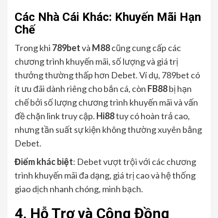
Các Nhà Cái Khác: Khuyến Mãi Hạn
Chế
Trong khi
789bet
và
M88
cũng cung cấp các
chương trình khuyến mãi, số lượng và giá trị
thưởng thường thấp hơn Debet. Ví dụ, 789bet có
ít ưu đãi dành riêng cho bắn cá, còn
FB88
bị hạn
chế bởi số lượng chương trình khuyến mãi và vấn
đề chặn link truy cập.
Hi88
tuy có hoàn trả cao,
nhưng tần suất sự kiện không thường xuyên bằng
Debet.
Điểm khác biệt
: Debet vượt trội với các chương
trình khuyến mãi đa dạng, giá trị cao và hệ thống
giao dịch nhanh chóng, minh bạch.
4. Hỗ Trợ và Cộng Đồng