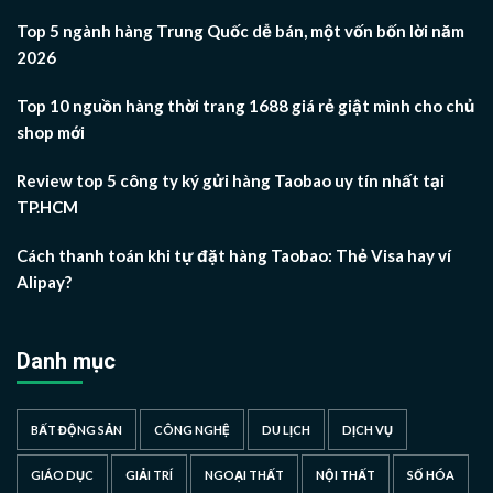
Top 5 ngành hàng Trung Quốc dễ bán, một vốn bốn lời năm
2026
Top 10 nguồn hàng thời trang 1688 giá rẻ giật mình cho chủ
shop mới
Review top 5 công ty ký gửi hàng Taobao uy tín nhất tại
TP.HCM
Cách thanh toán khi tự đặt hàng Taobao: Thẻ Visa hay ví
Alipay?
Danh mục
BẤT ĐỘNG SẢN
CÔNG NGHỆ
DU LỊCH
DỊCH VỤ
GIÁO DỤC
GIẢI TRÍ
NGOẠI THẤT
NỘI THẤT
SỐ HÓA