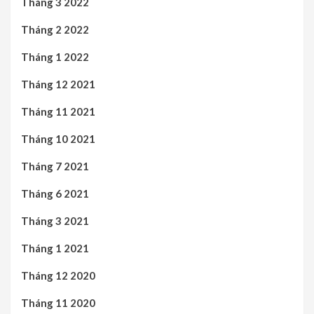
Tháng 3 2022
Tháng 2 2022
Tháng 1 2022
Tháng 12 2021
Tháng 11 2021
Tháng 10 2021
Tháng 7 2021
Tháng 6 2021
Tháng 3 2021
Tháng 1 2021
Tháng 12 2020
Tháng 11 2020