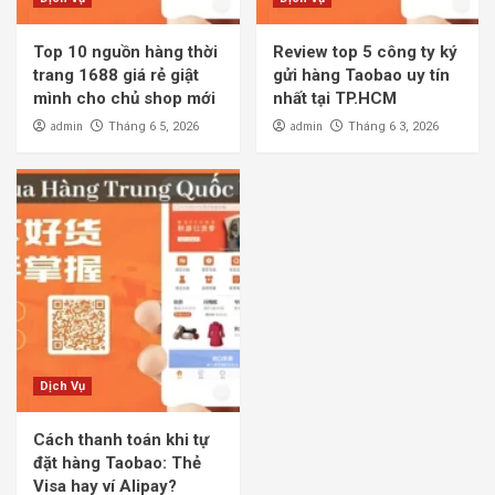
Top 10 nguồn hàng thời
Review top 5 công ty ký
trang 1688 giá rẻ giật
gửi hàng Taobao uy tín
mình cho chủ shop mới
nhất tại TP.HCM
admin
admin
Tháng 6 5, 2026
Tháng 6 3, 2026
Dịch Vụ
Cách thanh toán khi tự
đặt hàng Taobao: Thẻ
Visa hay ví Alipay?