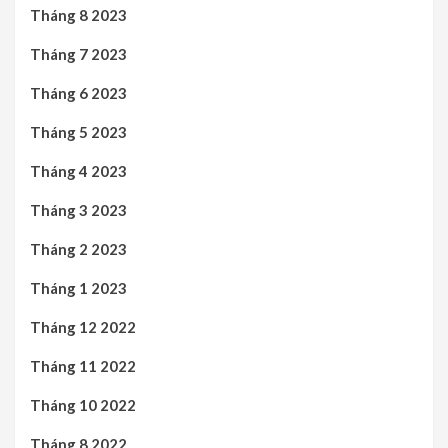
Tháng 8 2023
Tháng 7 2023
Tháng 6 2023
Tháng 5 2023
Tháng 4 2023
Tháng 3 2023
Tháng 2 2023
Tháng 1 2023
Tháng 12 2022
Tháng 11 2022
Tháng 10 2022
Tháng 8 2022