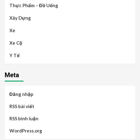
Thực Phẩm – Đồ Uống
Xây Dựng
Xe
Xe Cộ
Y Tế
Meta
Đăng nhập
RSS bài viết
RSS bình luận
WordPress.org