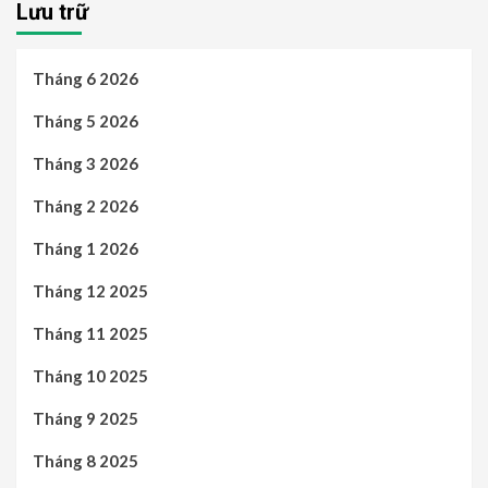
Lưu trữ
Tháng 6 2026
Tháng 5 2026
Tháng 3 2026
Tháng 2 2026
Tháng 1 2026
Tháng 12 2025
Tháng 11 2025
Tháng 10 2025
Tháng 9 2025
Tháng 8 2025