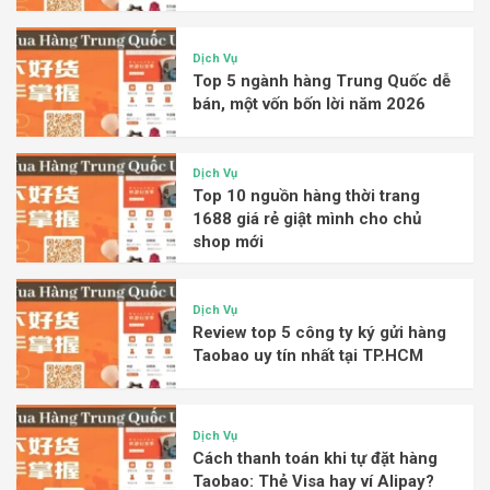
Dịch Vụ
Top 5 ngành hàng Trung Quốc dễ
bán, một vốn bốn lời năm 2026
Dịch Vụ
Top 10 nguồn hàng thời trang
1688 giá rẻ giật mình cho chủ
shop mới
Dịch Vụ
Review top 5 công ty ký gửi hàng
Taobao uy tín nhất tại TP.HCM
Dịch Vụ
Cách thanh toán khi tự đặt hàng
Taobao: Thẻ Visa hay ví Alipay?