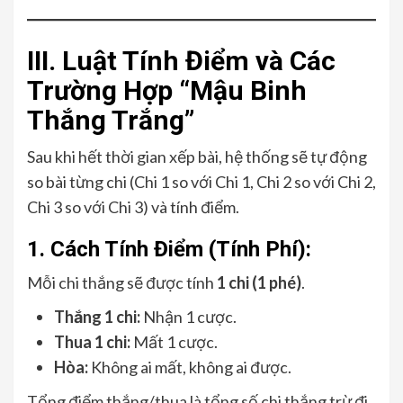
III. Luật Tính Điểm và Các
Trường Hợp “Mậu Binh
Thắng Trắng”
Sau khi hết thời gian xếp bài, hệ thống sẽ tự động
so bài từng chi (Chi 1 so với Chi 1, Chi 2 so với Chi 2,
Chi 3 so với Chi 3) và tính điểm.
1. Cách Tính Điểm (Tính Phí):
Mỗi chi thắng sẽ được tính
1 chi (1 phé)
.
Thắng 1 chi:
Nhận 1 cược.
Thua 1 chi:
Mất 1 cược.
Hòa:
Không ai mất, không ai được.
Tổng điểm thắng/thua là tổng số chi thắng trừ đi