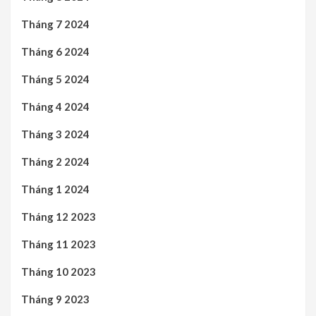
Tháng 7 2024
Tháng 6 2024
Tháng 5 2024
Tháng 4 2024
Tháng 3 2024
Tháng 2 2024
Tháng 1 2024
Tháng 12 2023
Tháng 11 2023
Tháng 10 2023
Tháng 9 2023