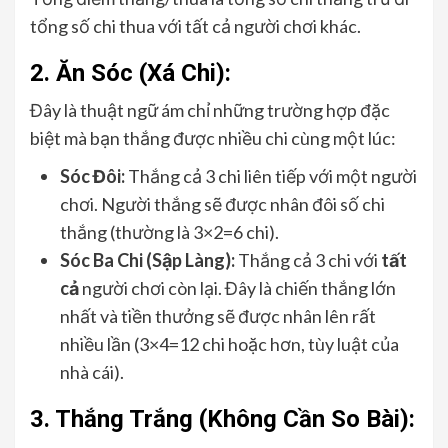
tổng số chi thua với tất cả người chơi khác.
2. Ăn Sóc (Xá Chi):
Đây là thuật ngữ ám chỉ những trường hợp đặc
biệt mà bạn thắng được nhiều chi cùng một lúc:
Sóc Đôi:
Thắng cả 3 chi liên tiếp với một người
chơi. Người thắng sẽ được nhân đôi số chi
thắng (thường là 3×2=6 chi).
Sóc Ba Chi (Sập Làng):
Thắng cả 3 chi với
tất
cả
người chơi còn lại. Đây là chiến thắng lớn
nhất và tiền thưởng sẽ được nhân lên rất
nhiều lần (3×4=12 chi hoặc hơn, tùy luật của
nhà cái).
3. Thắng Trắng (Không Cần So Bài):