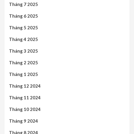
Tháng 7 2025
Tháng 6 2025
Tháng 5 2025
Tháng 4 2025
Tháng 3 2025
Tháng 2 2025
Tháng 1 2025
Tháng 12 2024
Tháng 11 2024
Tháng 10 2024
Tháng 9 2024
Tháng 8 2024