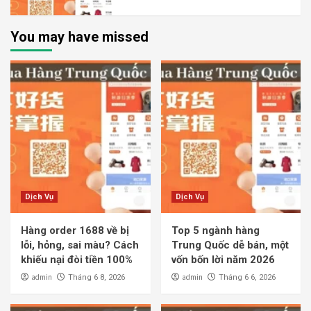
You may have missed
Dịch Vụ
Dịch Vụ
Hàng order 1688 về bị
Top 5 ngành hàng
lỗi, hỏng, sai màu? Cách
Trung Quốc dễ bán, một
khiếu nại đòi tiền 100%
vốn bốn lời năm 2026
admin
admin
Tháng 6 8, 2026
Tháng 6 6, 2026