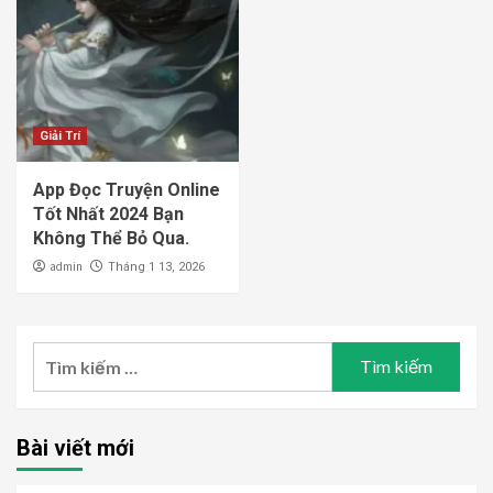
Giải Trí
App Đọc Truyện Online
Tốt Nhất 2024 Bạn
Không Thể Bỏ Qua.
admin
Tháng 1 13, 2026
Tìm
kiếm
cho:
Bài viết mới