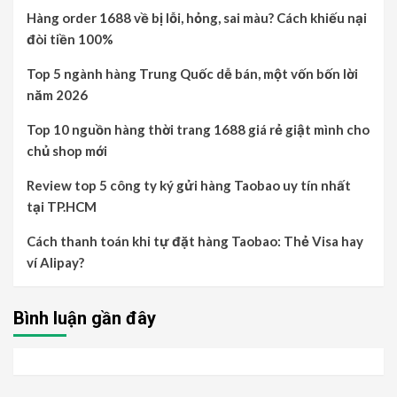
Hàng order 1688 về bị lỗi, hỏng, sai màu? Cách khiếu nại
đòi tiền 100%
Top 5 ngành hàng Trung Quốc dễ bán, một vốn bốn lời
năm 2026
Top 10 nguồn hàng thời trang 1688 giá rẻ giật mình cho
chủ shop mới
Review top 5 công ty ký gửi hàng Taobao uy tín nhất
tại TP.HCM
Cách thanh toán khi tự đặt hàng Taobao: Thẻ Visa hay
ví Alipay?
Bình luận gần đây