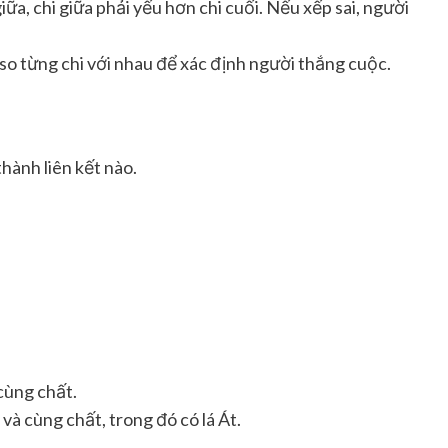
iữa, chi giữa phải yếu hơn chi cuối. Nếu xếp sai, người
 so từng chi với nhau để xác định người thắng cuộc.
thành liên kết nào.
 cùng chất.
u và cùng chất, trong đó có lá Át.