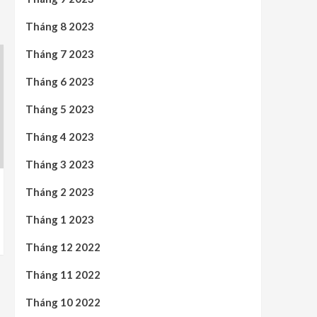
Tháng 8 2023
Tháng 7 2023
Tháng 6 2023
Tháng 5 2023
Tháng 4 2023
Tháng 3 2023
Tháng 2 2023
Tháng 1 2023
Tháng 12 2022
Tháng 11 2022
Tháng 10 2022