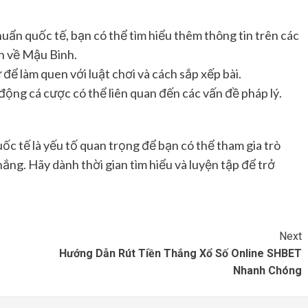
uẩn quốc tế, bạn có thể tìm hiểu thêm thông tin trên các
n về Mậu Binh.
để làm quen với luật chơi và cách sắp xếp bài.
 động cá cược có thể liên quan đến các vấn đề pháp lý.
c tế là yếu tố quan trọng để bạn có thể tham gia trò
ắng. Hãy dành thời gian tìm hiểu và luyện tập để trở
Next
Hướng Dẫn Rút Tiền Thắng Xổ Số Online SHBET
Nhanh Chóng