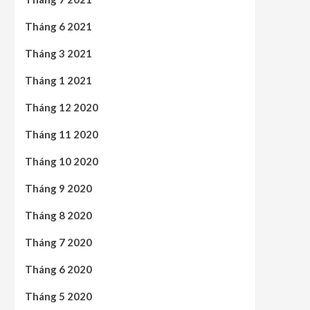
Tháng 6 2021
Tháng 3 2021
Tháng 1 2021
Tháng 12 2020
Tháng 11 2020
Tháng 10 2020
Tháng 9 2020
Tháng 8 2020
Tháng 7 2020
Tháng 6 2020
Tháng 5 2020