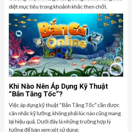
diệt mục tiêu trong khoảnh khắc then chốt.
Khi Nào Nên Áp Dụng Kỹ Thuật
“Bắn Tăng Tốc”?
Việc áp dụng kỹ thuật “Bắn Tăng Tốc” cần được
cân nhắc kỹ lưỡng, không phải lúc nào cũng mang
lại hiệu quả. Dưới đây là những trường hợp lý
tưởng để bạn xem xét sử dụng: