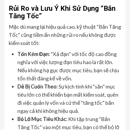
Rủi Ro và Lưu Ý Khi Sử Dụng “Bắn
Tăng Tốc”
Mặc dù mang lại hiệu quả cao, kỹ thuật “Bắn Tăng
Tốc” cũng tiềm ẩn những rủi ro nếu không được
kiểm soát tốt:
Tốn Kém Đạn:
“Xả đạn” với tốc độ cao đồng
nghĩa với việc lượng đạn tiêu hao là rất lớn.
Nếu không hạ gục được mục tiêu, bạn sẽ chịu
tổn thất đáng kể về vốn.
Dễ Bị Cuốn Theo:
Sự kịch tính khi “săn” mục
tiêu lớn có thể khiến bạn mất kiểm soát, quên
đi việc quản lý vốn và cứ thế “tăng tốc” bắn
ngay cả khi không hiệu quả.
Bỏ Lỡ Mục Tiêu Khác:
Khi tập trung “Bắn
Tăng Tốc” vào một mục tiêu, bạn có thể bỏ lỡ