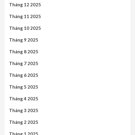
Tháng 12 2025
Tháng 11 2025
Tháng 10 2025
Tháng 9 2025
Tháng 8 2025
Tháng 7 2025
Tháng 6 2025
Tháng 5 2025
Tháng 4 2025
Tháng 3 2025
Tháng 2 2025
Tháng 1 2025