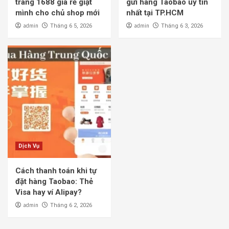
trang 1688 giá rẻ giật
gửi hàng Taobao uy tín
mình cho chủ shop mới
nhất tại TP.HCM
admin
admin
Tháng 6 5, 2026
Tháng 6 3, 2026
Dịch Vụ
Cách thanh toán khi tự
đặt hàng Taobao: Thẻ
Visa hay ví Alipay?
admin
Tháng 6 2, 2026