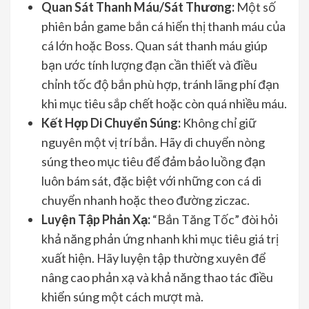
Quan Sát Thanh Máu/Sát Thương:
Một số
phiên bản game bắn cá hiển thị thanh máu của
cá lớn hoặc Boss. Quan sát thanh máu giúp
bạn ước tính lượng đạn cần thiết và điều
chỉnh tốc độ bắn phù hợp, tránh lãng phí đạn
khi mục tiêu sắp chết hoặc còn quá nhiều máu.
Kết Hợp Di Chuyển Súng:
Không chỉ giữ
nguyên một vị trí bắn. Hãy di chuyển nòng
súng theo mục tiêu để đảm bảo luồng đạn
luôn bám sát, đặc biệt với những con cá di
chuyển nhanh hoặc theo đường ziczac.
Luyện Tập Phản Xạ:
“Bắn Tăng Tốc” đòi hỏi
khả năng phản ứng nhanh khi mục tiêu giá trị
xuất hiện. Hãy luyện tập thường xuyên để
nâng cao phản xạ và khả năng thao tác điều
khiển súng một cách mượt mà.