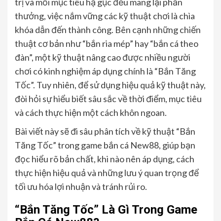
trị và mỗi mục tiêu hạ gục đều mang lại phần
thưởng, việc nắm vững các kỹ thuật chơi là chìa
khóa dẫn đến thành công. Bên cạnh những chiến
thuật cơ bản như “bắn ria mép” hay “bắn cá theo
đàn”, một kỹ thuật nâng cao được nhiều người
chơi có kinh nghiệm áp dụng chính là “Bắn Tăng
Tốc”. Tuy nhiên, để sử dụng hiệu quả kỹ thuật này,
đòi hỏi sự hiểu biết sâu sắc về thời điểm, mục tiêu
và cách thực hiện một cách khôn ngoan.
Bài viết này sẽ đi sâu phân tích về kỹ thuật “Bắn
Tăng Tốc” trong game bắn cá New88, giúp bạn
đọc hiểu rõ bản chất, khi nào nên áp dụng, cách
thực hiện hiệu quả và những lưu ý quan trọng để
tối ưu hóa lợi nhuận và tránh rủi ro.
“Bắn Tăng Tốc” Là Gì Trong Game