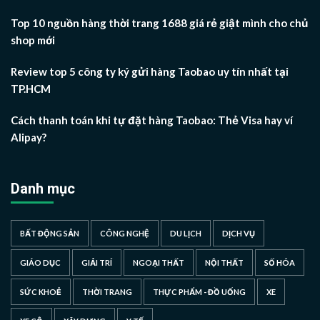
Top 10 nguồn hàng thời trang 1688 giá rẻ giật mình cho chủ
shop mới
Review top 5 công ty ký gửi hàng Taobao uy tín nhất tại
TP.HCM
Cách thanh toán khi tự đặt hàng Taobao: Thẻ Visa hay ví
Alipay?
Danh mục
BẤT ĐỘNG SẢN
CÔNG NGHỆ
DU LỊCH
DỊCH VỤ
GIÁO DỤC
GIẢI TRÍ
NGOẠI THẤT
NỘI THẤT
SỐ HÓA
SỨC KHOẺ
THỜI TRANG
THỰC PHẨM - ĐỒ UỐNG
XE