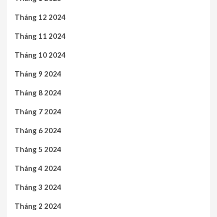
Tháng 12 2024
Tháng 11 2024
Tháng 10 2024
Tháng 9 2024
Tháng 8 2024
Tháng 7 2024
Tháng 6 2024
Tháng 5 2024
Tháng 4 2024
Tháng 3 2024
Tháng 2 2024