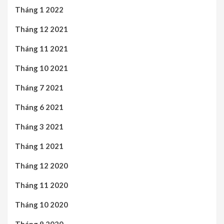
Tháng 1 2022
Tháng 12 2021
Tháng 11 2021
Tháng 10 2021
Tháng 7 2021
Tháng 6 2021
Tháng 3 2021
Tháng 1 2021
Tháng 12 2020
Tháng 11 2020
Tháng 10 2020
Tháng 9 2020