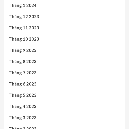
Tháng 1 2024
Tháng 12 2023
Tháng 11 2023
Tháng 10 2023
Tháng 9 2023
Tháng 8 2023
Tháng 7 2023
Tháng 6 2023
Tháng 5 2023
Tháng 4 2023
Tháng 3 2023
Tháng 2 2023