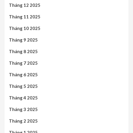
Tháng 12 2025
Tháng 11 2025
Tháng 10 2025
Tháng 9 2025
Tháng 8 2025
Tháng 7 2025
Tháng 6 2025
Tháng 5 2025
Tháng 4 2025
Tháng 3 2025
Tháng 2 2025
Tháng 1 2025