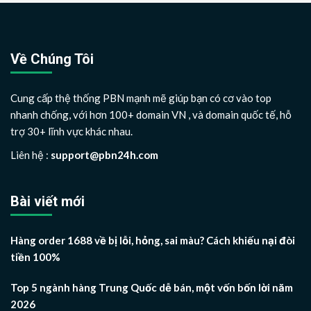
Về Chúng Tôi
Cung cấp thệ thống PBN mạnh mẽ giúp bạn có cơ vào top
nhanh chống, với hơn 100+ domain VN , và domain quốc tế, hỗ
trợ 30+ lĩnh vực khác nhau.
Liên hệ :
support@pbn24h.com
Bài viết mới
Hàng order 1688 về bị lỗi, hỏng, sai màu? Cách khiếu nại đòi
tiền 100%
Top 5 ngành hàng Trung Quốc dễ bán, một vốn bốn lời năm
2026