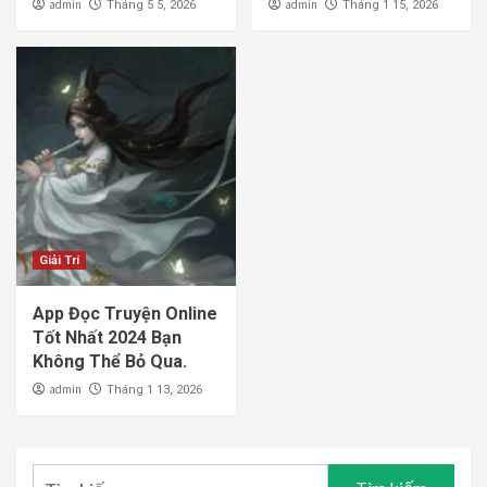
admin
admin
Tháng 5 5, 2026
Tháng 1 15, 2026
Giải Trí
App Đọc Truyện Online
Tốt Nhất 2024 Bạn
Không Thể Bỏ Qua.
admin
Tháng 1 13, 2026
Tìm