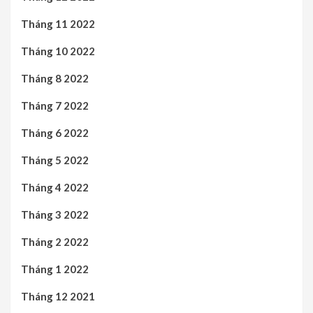
Tháng 11 2022
Tháng 10 2022
Tháng 8 2022
Tháng 7 2022
Tháng 6 2022
Tháng 5 2022
Tháng 4 2022
Tháng 3 2022
Tháng 2 2022
Tháng 1 2022
Tháng 12 2021