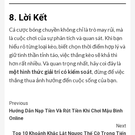
8. Lời Kết
Cá cược bóng chuyền không chỉ là trò may rủi, mà
là cuộc chơi của sự phân tích và quan sát. Khi bạn
hiểu rõ từng loại kèo, biết chọn thời điểm hợp lý và
giữ tinh thần tỉnh táo, việc thắng kèo sẽ khả thi
hơn rất nhiều. Và quan trọng nhất, hãy coi đây là
một hình thức giải trí có kiểm soát
, đừng để việc
thắng thua ảnh hưởng đến cuộc sống của bạn.
Continue
Previous
Hướng Dẫn Nạp Tiền Và Rút Tiền Khi Chơi Mậu Binh
Reading
Online
Next
Top 10 Khoảnh Khắc Lật Ngược Thế Cờ Trong Tiến