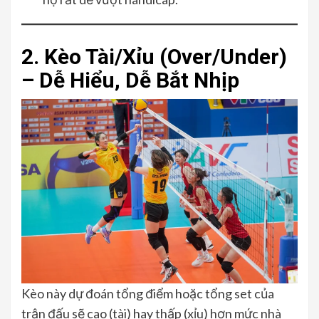
2. Kèo Tài/Xỉu (Over/Under)
– Dễ Hiểu, Dễ Bắt Nhịp
Kèo này dự đoán tổng điểm hoặc tổng set của
trận đấu sẽ cao (tài) hay thấp (xỉu) hơn mức nhà