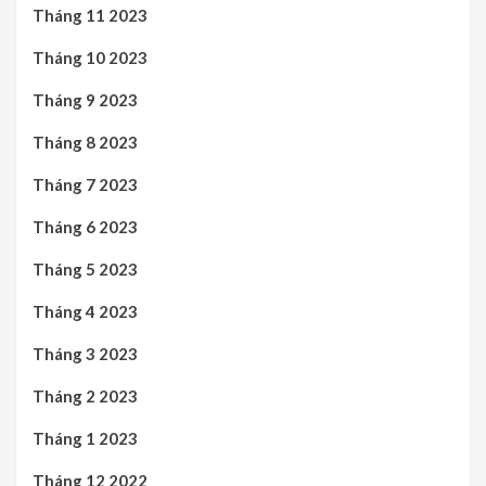
Tháng 11 2023
Tháng 10 2023
Tháng 9 2023
Tháng 8 2023
Tháng 7 2023
Tháng 6 2023
Tháng 5 2023
Tháng 4 2023
Tháng 3 2023
Tháng 2 2023
Tháng 1 2023
Tháng 12 2022