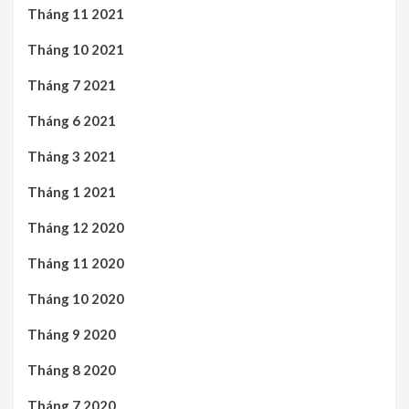
Tháng 11 2021
Tháng 10 2021
Tháng 7 2021
Tháng 6 2021
Tháng 3 2021
Tháng 1 2021
Tháng 12 2020
Tháng 11 2020
Tháng 10 2020
Tháng 9 2020
Tháng 8 2020
Tháng 7 2020