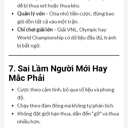
dễ bị thua set hoặc thua kèo.
Quản lý vốn
– Chia nhỏ tiền cược, đừng bao
giờ dồn tất cả vào một trận.
Chỉ chơi giải lớn
– Giải VNL, Olympic hay
World Championship có dữ liệu đầy đủ, tránh
bị bất ngờ.
7. Sai Lầm Người Mới Hay
Mắc Phải
Cược theo cảm tính, bỏ qua số liệu và phong
độ.
Chạy theo đám đông mà không tự phân tích.
Không đặt giới hạn thua, dẫn đến “gỡ” và thua
nhiều hơn.