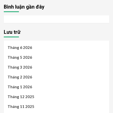
Bình luận gần đây
Lưu trữ
Tháng 6 2026
Tháng 5 2026
Tháng 3 2026
Tháng 2 2026
Tháng 1 2026
Tháng 12 2025
Tháng 11 2025