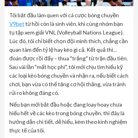
Tôi bắt đầu làm quen với cá cược bóng chuyền
V9bet
từ hồi còn là sinh viên, khi cùng nhóm bạn
tụ tập xem giải VNL (Volleyball Nations League).
Lúc đó, tôi chỉ biết chọn đội mình thích, chẳng cần
quan tâm đến tỷ lệ hay kèo gì cả. Kết quả thì…
đoán được rồi đấy – thua “trắng” từ trận đầu tiên.
Sau vài lần “mất học phí”, tôi mới chịu tìm hiểu kỹ
các loại kèo bóng chuyền và nhận ra, nếu biết cách
chơi, bạn vừa có thể tăng cơ hội thắng, vừa tránh
rủi ro không đáng có.
Nếu bạn mới bắt đầu hoặc đang loay hoay chưa
hiểu hết về các kèo trong bóng chuyền, thì đây là
hướng dẫn chi tiết, dễ hiểu, kèm theo kinh nghiệm
thực tế của tôi.