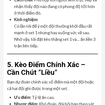
nhận thấy đội nào đang có phong độ tốt hơn
ở thời điểm đó.
Kinh nghiệm:
Có lần tôi để ý một đội thường khởi đầu rất
mạnh ở set 1 nhưng hay xuống sức về sau.
Nhờ vậy, tôi đặt kèo thắng set 1 và… ăn liền 3
trận liên tiếp.
5. Kèo Điểm Chính Xác –
Cần Chút “Liều”
Bạn dự đoán chính xác số điểm mà một đội hoặc
cả hai đội ghi được trong một set.
Ưu điểm:
Tỷ lệ ăn cao.
Nhược điểm:
Khó đoán, đòi hỏi bạn theo sát