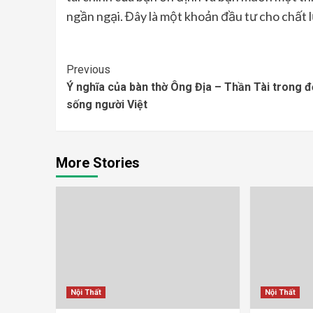
ngần ngại. Đây là một khoản đầu tư cho chất l
Continue
Previous
Ý nghĩa của bàn thờ Ông Địa – Thần Tài trong đ
Reading
sống người Việt
More Stories
Nội Thất
Nội Thất