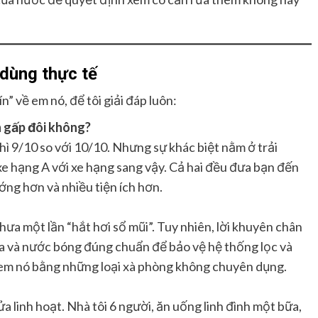
dùng thực tế
n” về em nó, để tôi giải đáp luôn:
ch gấp đôi không?
ì 9/10 so với 10/10. Nhưng sự khác biệt nằm ở trải
xe hạng A với xe hạng sang vậy. Cả hai đều đưa bạn đến
ớng hơn và nhiều tiện ích hơn.
hưa một lần “hắt hơi sổ mũi”. Tuy nhiên, lời khuyên chân
a và nước bóng đúng chuẩn để bảo vệ hệ thống lọc và
em nó bằng những loại xà phòng không chuyên dụng.
ửa linh hoạt. Nhà tôi 6 người, ăn uống linh đình một bữa,