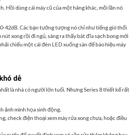
h. Hồi dùng cái máy cũ của một hãng khác, mỗi lần nó
40-42dB. Các bạn tưởng tượng nó chỉ như tiếng gió thổi
 nút xong rồi đi ngủ, sáng ra thấy bát đĩa sạch bong mới
 phải chiếu một cái đèn LED xuống sàn để báo hiệu máy
khó dễ
hất là nhà có người lớn tuổi. Nhưng Series 8 thiết kế rất
ình ảnh minh họa sinh động.
ng, check điện thoại xem máy rửa xong chưa, hoặc điều
ủa nước để quyết định xem có cần rửa thêm không hay