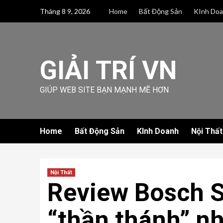
Skip
Tháng 8 9, 2026
Home
Bất Động Sản
KInh Do
to
content
GIẢI TRÍ VN
GIÚP WEB SITE BẠN MẠNH MẼ HƠN
Home
Bất Động Sản
KInh Doanh
Nội Thất
Nội Thất
Review Bosch S
“thần thánh” nh