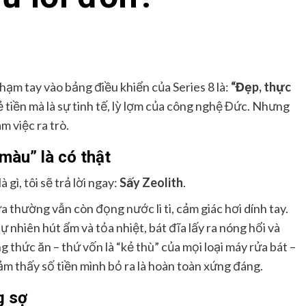
chạm tay vào bảng điều khiển của Series 8 là:
“Đẹp, thực
 tiền mà là sự tinh tế, lỳ lợm của công nghệ Đức. Nhưng
m việc ra trò.
màu” là có thật
 gì, tôi sẽ trả lời ngay:
Sấy Zeolith
.
 thường vẫn còn đọng nước li ti, cảm giác hơi dính tay.
 nhiên hút ẩm và tỏa nhiệt, bát đĩa lấy ra nóng hổi và
 thức ăn – thứ vốn là “kẻ thù” của mọi loại máy rửa bát –
cảm thấy số tiền mình bỏ ra là hoàn toàn xứng đáng.
g sợ