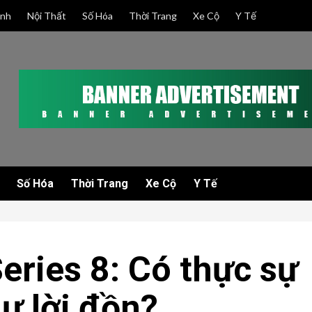
anh
Nội Thất
Số Hóa
Thời Trang
Xe Cộ
Y Tế
Số Hóa
Thời Trang
Xe Cộ
Y Tế
eries 8: Có thực sự
ư lời đồn?