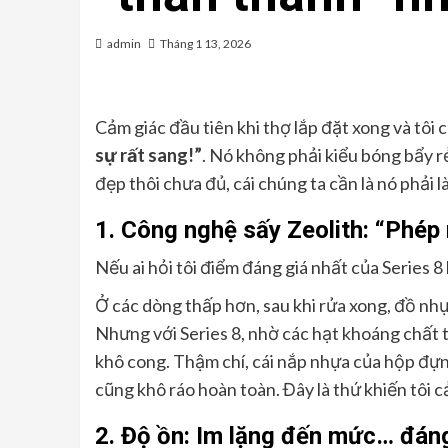
admin
Tháng 1 13, 2026
Cảm giác đầu tiên khi thợ lắp đặt xong và tôi 
sự rất sang!”
. Nó không phải kiểu bóng bẩy rẻ
đẹp thôi chưa đủ, cái chúng ta cần là nó phải là
1. Công nghệ sấy Zeolith: “Phép 
Nếu ai hỏi tôi điểm đáng giá nhất của Series 8 là
Ở các dòng thấp hơn, sau khi rửa xong, đồ nhựa
Nhưng với Series 8, nhờ các hạt khoáng chất tự
khô cong. Thậm chí, cái nắp nhựa của hộp đựng
cũng khô ráo hoàn toàn. Đây là thứ khiến tôi 
2. Độ ồn: Im lặng đến mức… đán