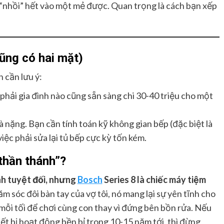
“nhồi” hết vào một mẻ được. Quan trọng là cách bạn xếp
ũng có hai mặt)
n cần lưu ý:
phải gia đình nào cũng sẵn sàng chi 30-40 triệu cho một
 nặng. Bạn cần tính toán kỹ không gian bếp (đặc biệt là
iệc phải sửa lại tủ bếp cực kỳ tốn kém.
thần thánh”?
nh tuyệt đối, nhưng
Bosch
Series 8 là chiếc máy tiệm
m sóc đôi bàn tay của vợ tôi, nó mang lại sự yên tĩnh cho
mỗi tối để chơi cùng con thay vì đứng bên bồn rửa. Nếu
ết bị hoạt động bền bỉ trong 10-15 năm tới, thì đừng