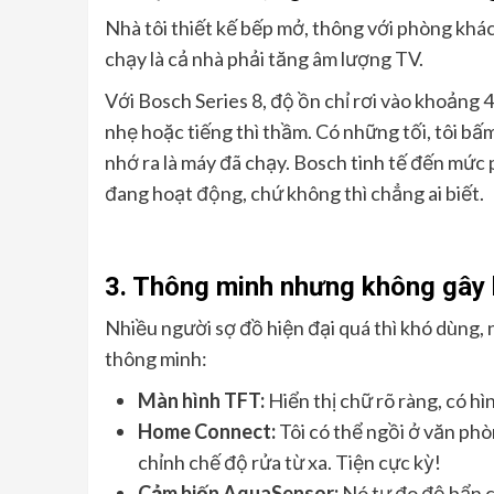
Nhà tôi thiết kế bếp mở, thông với phòng khác
chạy là cả nhà phải tăng âm lượng TV.
Với Bosch Series 8, độ ồn chỉ rơi vào khoảng 
nhẹ hoặc tiếng thì thầm. Có những tối, tôi bấm
nhớ ra là máy đã chạy. Bosch tinh tế đến mức
đang hoạt động, chứ không thì chẳng ai biết.
3. Thông minh nhưng không gây 
Nhiều người sợ đồ hiện đại quá thì khó dùng, n
thông minh:
Màn hình TFT:
Hiển thị chữ rõ ràng, có h
Home Connect:
Tôi có thể ngồi ở văn phò
chỉnh chế độ rửa từ xa. Tiện cực kỳ!
Cảm biến AquaSensor:
Nó tự đo độ bẩn c