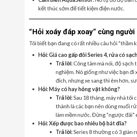
kết thúc sớm để tiết kiệm điện nước.
“Hỏi xoáy đáp xoay” cùng người 
Tôi biết bạn đang có rất nhiều câu hỏi “thầm kí
Hỏi: Giá cao gấp đôi Series 4, rửa có sạ
Trả lời:
Công tâm mà nói, độ sạch th
nghiệm. Nó giống như việc bạn đi 
đích, nhưng xe sang thì êm hơn, sư
Hỏi: Máy có hay hỏng vặt không?
Trả lời:
Sau 18 tháng, máy nhà tôi c
thành là các bạn nên dùng muối rử
làm mềm nước. Đừng “ngược đãi” 
Hỏi: Xếp được bao nhiêu bộ bát đĩa?
Trả lời:
Series 8 thường có 3 giàn r