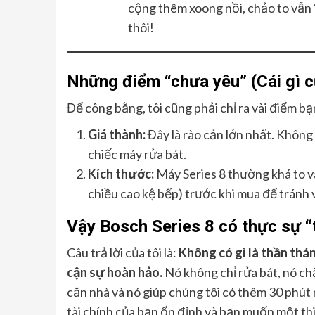
cộng thêm xoong nồi, chảo to vẫn 
thôi!
Những điểm “chưa yêu” (Cái gì c
Để công bằng, tôi cũng phải chỉ ra vài điểm bạ
Giá thành:
Đây là rào cản lớn nhất. Không 
chiếc máy rửa bát.
Kích thước:
Máy Series 8 thường khá to và
chiều cao kệ bếp) trước khi mua để tránh v
Vậy Bosch Series 8 có thực sự “
Câu trả lời của tôi là:
Không có gì là thần thá
cận sự hoàn hảo.
Nó không chỉ rửa bát, nó chă
căn nhà và nó giúp chúng tôi có thêm 30 phút 
tài chính của bạn ổn định và bạn muốn một thi