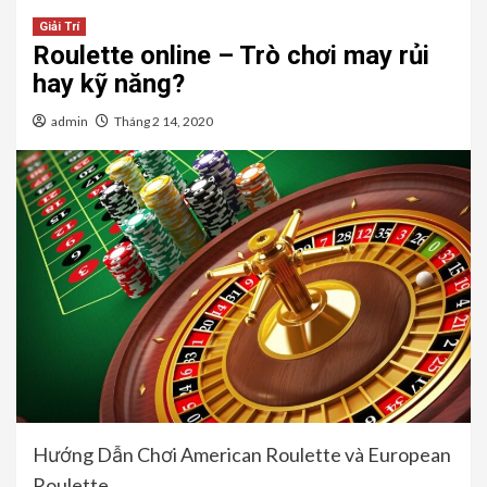
Giải Trí
Roulette online – Trò chơi may rủi
hay kỹ năng?
admin
Tháng 2 14, 2020
Hướng Dẫn Chơi American Roulette và European
Roulette