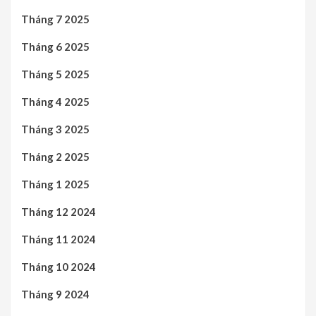
Tháng 7 2025
Tháng 6 2025
Tháng 5 2025
Tháng 4 2025
Tháng 3 2025
Tháng 2 2025
Tháng 1 2025
Tháng 12 2024
Tháng 11 2024
Tháng 10 2024
Tháng 9 2024