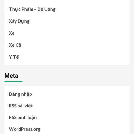
Thực Phẩm – Đồ Uống
Xây Dựng
Xe
Xe Cộ
Y Tế
Meta
Đăng nhập
RSS bài viết
RSS bình luận
WordPress.org