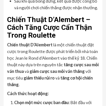
Sau khi quả bóng dừng, kết quả được công bố
và người chơi chiến thắng được nhận thưởng.
Chiến Thuật D’Alembert –
Cách Tăng Cược Cẩn Thận
Trong Roulette
Chiến thuật D’Alembert
là một chiến thuật đặt
cược trong Roulette được phát triển bởi nhà toán
học Jean le Rond d’Alembert vào thế kỷ 18. Chiến
thuật này dựa trên nguyên tắc
tăng cược sau mỗi
ván thua
và
giảm cược sau mỗi ván thắng
với
mục tiêu
giảm thiểu rủi ro
và
tăng cơ hội chiến
thắng
.
Cách thức hoạt động:
Chọn một mức cược ban đầu:
Bắt đầu với