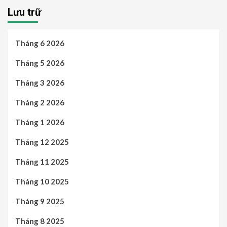
Lưu trữ
Tháng 6 2026
Tháng 5 2026
Tháng 3 2026
Tháng 2 2026
Tháng 1 2026
Tháng 12 2025
Tháng 11 2025
Tháng 10 2025
Tháng 9 2025
Tháng 8 2025