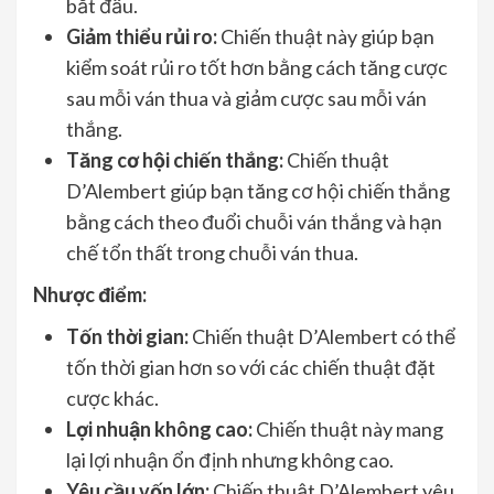
bắt đầu.
Giảm thiểu rủi ro:
Chiến thuật này giúp bạn
kiểm soát rủi ro tốt hơn bằng cách tăng cược
sau mỗi ván thua và giảm cược sau mỗi ván
thắng.
Tăng cơ hội chiến thắng:
Chiến thuật
D’Alembert giúp bạn tăng cơ hội chiến thắng
bằng cách theo đuổi chuỗi ván thắng và hạn
chế tổn thất trong chuỗi ván thua.
Nhược điểm:
Tốn thời gian:
Chiến thuật D’Alembert có thể
tốn thời gian hơn so với các chiến thuật đặt
cược khác.
Lợi nhuận không cao:
Chiến thuật này mang
lại lợi nhuận ổn định nhưng không cao.
Yêu cầu vốn lớn:
Chiến thuật D’Alembert yêu