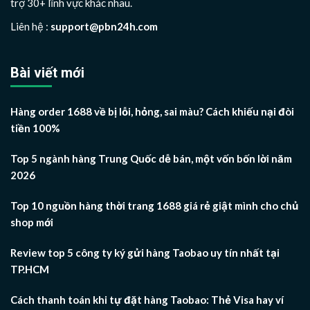
trợ 30+ lĩnh vực khác nhau.
Liên hệ :
support@pbn24h.com
Bài viết mới
Hàng order 1688 về bị lỗi, hỏng, sai màu? Cách khiếu nại đòi
tiền 100%
Top 5 ngành hàng Trung Quốc dễ bán, một vốn bốn lời năm
2026
Top 10 nguồn hàng thời trang 1688 giá rẻ giật mình cho chủ
shop mới
Review top 5 công ty ký gửi hàng Taobao uy tín nhất tại
TP.HCM
Cách thanh toán khi tự đặt hàng Taobao: Thẻ Visa hay ví