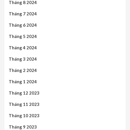
Tháng 8 2024
Tháng 7 2024
Tháng 6 2024
Tháng 5 2024
Tháng 4 2024
Tháng 3 2024
Tháng 2 2024
Tháng 1 2024
Tháng 12 2023
Tháng 11 2023
Tháng 10 2023
Tháng 9 2023