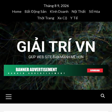
Skip
Tháng 8 9, 2026
to
Home
Bất Động Sản
KInh Doanh
Nội Thất
Số Hóa
content
Thời Trang
Xe Cộ
Y Tế
GIẢI TRÍ VN
GIÚP WEB SITE BẠN MẠNH MẼ HƠN
Primary
Menu