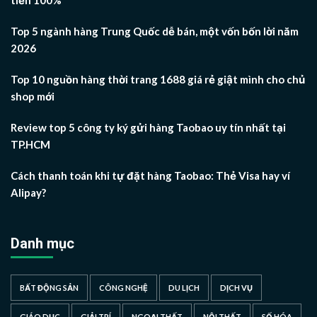
Top 5 ngành hàng Trung Quốc dễ bán, một vốn bốn lời năm
2026
Top 10 nguồn hàng thời trang 1688 giá rẻ giật mình cho chủ
shop mới
Review top 5 công ty ký gửi hàng Taobao uy tín nhất tại
TP.HCM
Cách thanh toán khi tự đặt hàng Taobao: Thẻ Visa hay ví
Alipay?
Danh mục
BẤT ĐỘNG SẢN
CÔNG NGHỆ
DU LỊCH
DỊCH VỤ
GIÁO DỤC
GIẢI TRÍ
NGOẠI THẤT
NỘI THẤT
SỐ HÓA