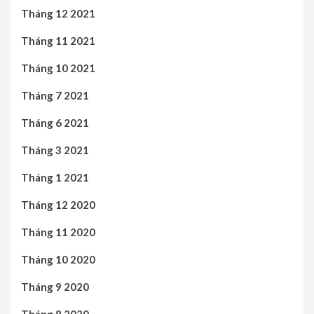
Tháng 12 2021
Tháng 11 2021
Tháng 10 2021
Tháng 7 2021
Tháng 6 2021
Tháng 3 2021
Tháng 1 2021
Tháng 12 2020
Tháng 11 2020
Tháng 10 2020
Tháng 9 2020
Tháng 8 2020