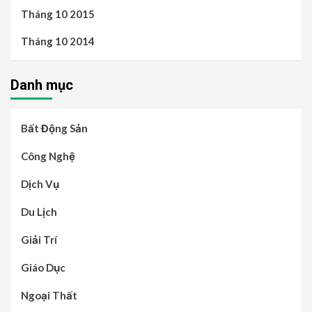
Tháng 10 2015
Tháng 10 2014
Danh mục
Bất Động Sản
Công Nghệ
Dịch Vụ
Du Lịch
Giải Trí
Giáo Dục
Ngoại Thất