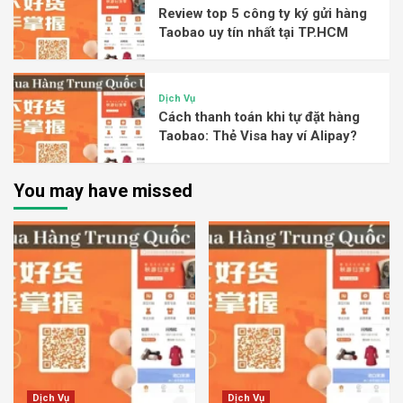
Review top 5 công ty ký gửi hàng
Taobao uy tín nhất tại TP.HCM
Dịch Vụ
Cách thanh toán khi tự đặt hàng
Taobao: Thẻ Visa hay ví Alipay?
You may have missed
Dịch Vụ
Dịch Vụ