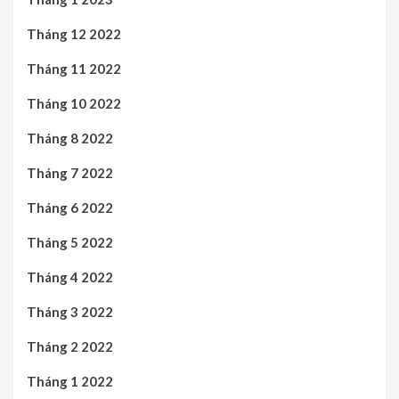
Tháng 12 2022
Tháng 11 2022
Tháng 10 2022
Tháng 8 2022
Tháng 7 2022
Tháng 6 2022
Tháng 5 2022
Tháng 4 2022
Tháng 3 2022
Tháng 2 2022
Tháng 1 2022