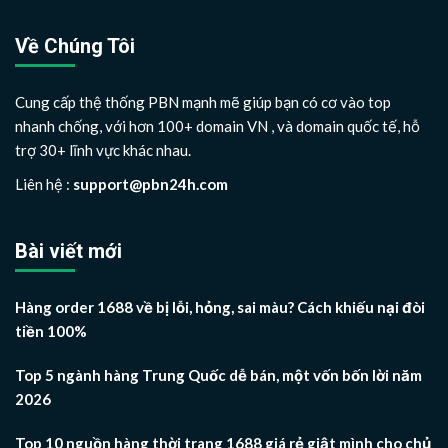
Về Chúng Tôi
Cung cấp thệ thống PBN mạnh mẽ giúp bạn có cơ vào top
nhanh chống, với hơn 100+ domain VN , và domain quốc tế, hỗ
trợ 30+ lĩnh vực khác nhau.
Liên hệ :
support@pbn24h.com
Bài viết mới
Hàng order 1688 về bị lỗi, hỏng, sai màu? Cách khiếu nại đòi
tiền 100%
Top 5 ngành hàng Trung Quốc dễ bán, một vốn bốn lời năm
2026
Top 10 nguồn hàng thời trang 1688 giá rẻ giật mình cho chủ