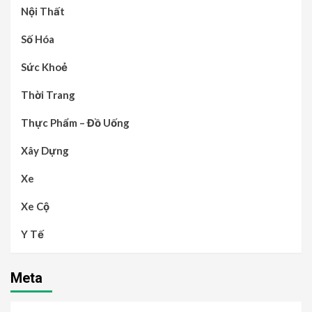
Nội Thất
Số Hóa
Sức Khoẻ
Thời Trang
Thực Phẩm – Đồ Uống
Xây Dựng
Xe
Xe Cộ
Y Tế
Meta