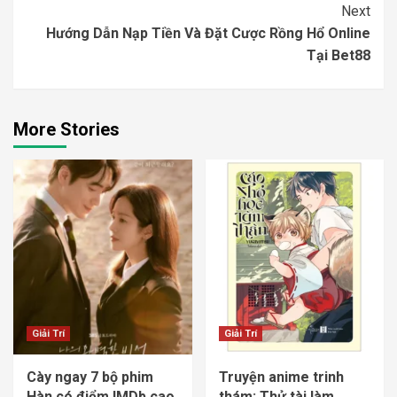
Next
Hướng Dẫn Nạp Tiền Và Đặt Cược Rồng Hổ Online
Tại Bet88
More Stories
Giải Trí
Giải Trí
Cày ngay 7 bộ phim
Truyện anime trinh
Hàn có điểm IMDb cao
thám: Thử tài làm