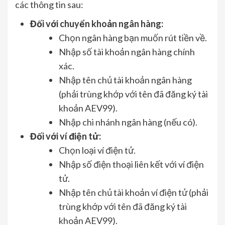
các thông tin sau:
Đối với chuyển khoản ngân hàng:
Chọn ngân hàng bạn muốn rút tiền về.
Nhập số tài khoản ngân hàng chính
xác.
Nhập tên chủ tài khoản ngân hàng
(phải trùng khớp với tên đã đăng ký tài
khoản AEV99).
Nhập chi nhánh ngân hàng (nếu có).
Đối với ví điện tử:
Chọn loại ví điện tử.
Nhập số điện thoại liên kết với ví điện
tử.
Nhập tên chủ tài khoản ví điện tử (phải
trùng khớp với tên đã đăng ký tài
khoản AEV99).