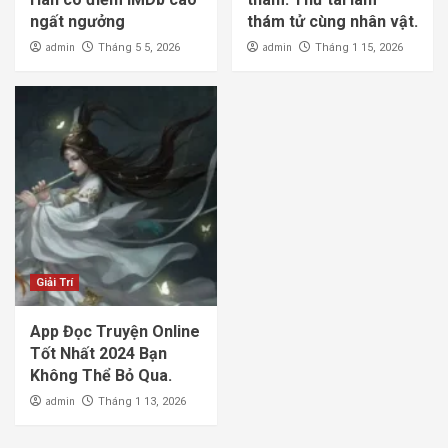
ngất ngưởng
thám tử cùng nhân vật.
admin
admin
Tháng 5 5, 2026
Tháng 1 15, 2026
Giải Trí
App Đọc Truyện Online
Tốt Nhất 2024 Bạn
Không Thể Bỏ Qua.
admin
Tháng 1 13, 2026