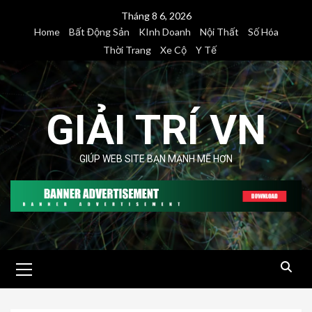
Skip
Tháng 8 6, 2026
to
Home
Bất Động Sản
KInh Doanh
Nội Thất
Số Hóa
content
Thời Trang
Xe Cộ
Y Tế
GIẢI TRÍ VN
GIÚP WEB SITE BẠN MẠNH MẼ HƠN
Primary
Menu