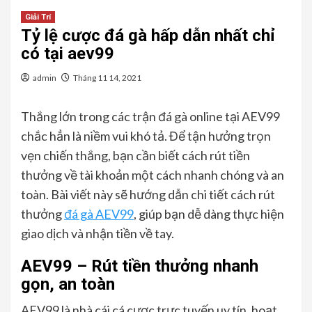
Giải Trí
Tỷ lệ cược đá gà hấp dẫn nhất chỉ
có tại aev99
admin
Tháng 11 14, 2021
Thắng lớn trong các trận đá gà online tại AEV99
chắc hẳn là niềm vui khó tả. Để tận hưởng trọn
vẹn chiến thắng, bạn cần biết cách rút tiền
thưởng về tài khoản một cách nhanh chóng và an
toàn. Bài viết này sẽ hướng dẫn chi tiết cách rút
thưởng
đá gà AEV99
, giúp bạn dễ dàng thực hiện
giao dịch và nhận tiền về tay.
AEV99 – Rút tiền thưởng nhanh
gọn, an toàn
AEV99 là nhà cái cá cược trực tuyến uy tín, hoạt