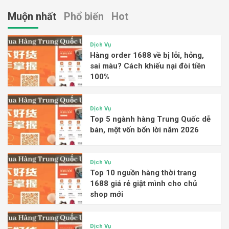
Muộn nhất
Phổ biến
Hot
Dịch Vụ
Hàng order 1688 về bị lỗi, hỏng,
sai màu? Cách khiếu nại đòi tiền
100%
Dịch Vụ
Top 5 ngành hàng Trung Quốc dễ
bán, một vốn bốn lời năm 2026
Dịch Vụ
Top 10 nguồn hàng thời trang
1688 giá rẻ giật mình cho chủ
shop mới
Dịch Vụ