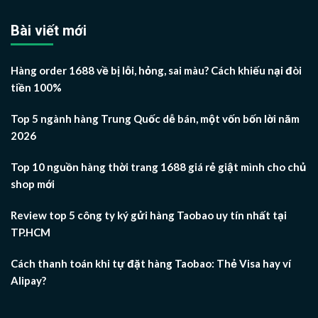
Bài viết mới
Hàng order 1688 về bị lỗi, hỏng, sai màu? Cách khiếu nại đòi
tiền 100%
Top 5 ngành hàng Trung Quốc dễ bán, một vốn bốn lời năm
2026
Top 10 nguồn hàng thời trang 1688 giá rẻ giật mình cho chủ
shop mới
Review top 5 công ty ký gửi hàng Taobao uy tín nhất tại
TP.HCM
Cách thanh toán khi tự đặt hàng Taobao: Thẻ Visa hay ví
Alipay?