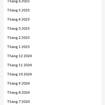
Tháng 6 2025
Tháng 5 2025
Tháng 4 2025
Tháng 3 2025
Tháng 2 2025
Tháng 1 2025
Tháng 12 2024
Tháng 11 2024
Tháng 10 2024
Tháng 9 2024
Tháng 8 2024
Tháng 7 2024