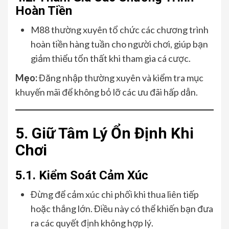
Hoàn Tiền
M88 thường xuyên tổ chức các chương trình
hoàn tiền hàng tuần cho người chơi, giúp bạn
giảm thiểu tổn thất khi tham gia cá cược.
Mẹo:
Đăng nhập thường xuyên và kiểm tra mục
khuyến mãi để không bỏ lỡ các ưu đãi hấp dẫn.
5.
Giữ Tâm Lý Ổn Định Khi
Chơi
5.1. Kiểm Soát Cảm Xúc
Đừng để cảm xúc chi phối khi thua liên tiếp
hoặc thắng lớn. Điều này có thể khiến bạn đưa
ra các quyết định không hợp lý.