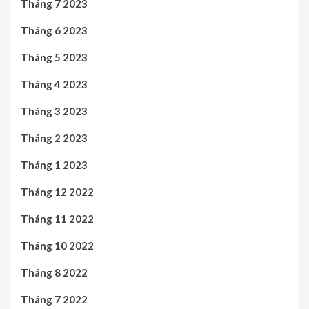
Tháng 7 2023
Tháng 6 2023
Tháng 5 2023
Tháng 4 2023
Tháng 3 2023
Tháng 2 2023
Tháng 1 2023
Tháng 12 2022
Tháng 11 2022
Tháng 10 2022
Tháng 8 2022
Tháng 7 2022