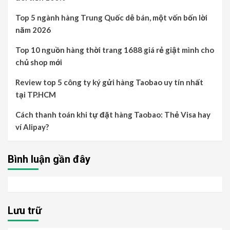
Top 5 ngành hàng Trung Quốc dễ bán, một vốn bốn lời
năm 2026
Top 10 nguồn hàng thời trang 1688 giá rẻ giật mình cho
chủ shop mới
Review top 5 công ty ký gửi hàng Taobao uy tín nhất
tại TP.HCM
Cách thanh toán khi tự đặt hàng Taobao: Thẻ Visa hay
ví Alipay?
Bình luận gần đây
Lưu trữ