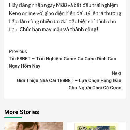
Hãy đăng nhập ngay
M88
và bắt đầu trải nghiệm
Keno online với giao diện hiện đại, tỷ lệ trả thưởng
hấp dẫn cùng nhiều ưu đãi đặc biệt chỉ dành cho
bạn.
Chúc bạn may mắn và thành công!
Continue
Previous
Tải F8BET – Trải Nghiệm Game Cá Cược Đỉnh Cao
Reading
Ngay Hôm Nay
Next
Giới Thiệu Nhà Cái 188BET – Lựa Chọn Hàng Đầu
Cho Người Chơi Cá Cược
More Stories