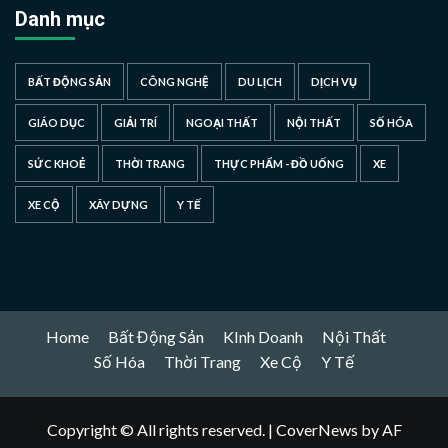
Danh mục
BẤT ĐỘNG SẢN
CÔNG NGHỆ
DU LỊCH
DỊCH VỤ
GIÁO DỤC
GIẢI TRÍ
NGOẠI THẤT
NỘI THẤT
SỐ HÓA
SỨC KHOẺ
THỜI TRANG
THỰC PHẨM - ĐỒ UỐNG
XE
XE CỘ
XÂY DỰNG
Y TẾ
Home
Bất Động Sản
KInh Doanh
Nội Thất
Số Hóa
Thời Trang
Xe Cộ
Y Tế
Copyright © All rights reserved.
|
CoverNews
by AF