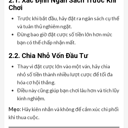
2.1. Xác Định Ngân Sách Trước Khi
Chơi
Trước khi bắt đầu, hãy đặt ra ngân sách cụ thể
và tuân thủ nghiêm ngặt.
Đừng bao giờ đặt cược số tiền lớn hơn mức
bạn có thể chấp nhận mất.
2.2. Chia Nhỏ Vốn Đầu Tư
Thay vì đặt cược lớn vào một ván, hãy chia
nhỏ số tiền thành nhiều lượt cược để tối đa
hóa cơ hội thắng.
Điều này cũng giúp bạn chơi lâu hơn và tích lũy
kinh nghiệm.
Mẹo:
Hãy kiên nhẫn và không để cảm xúc chi phối
khi thua cuộc.