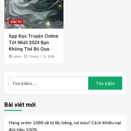
Giải Trí
App Đọc Truyện Online
Tốt Nhất 2024 Bạn
Không Thể Bỏ Qua.
admin
Tháng 1 13, 2026
Tìm
kiếm
cho:
Bài viết mới
Hàng order 1688 về bị lỗi, hỏng, sai màu? Cách khiếu nại
đòi tiền 100%