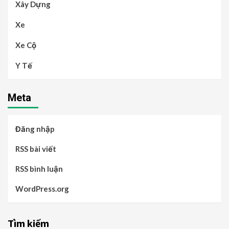
Xây Dựng
Xe
Xe Cộ
Y Tế
Meta
Đăng nhập
RSS bài viết
RSS bình luận
WordPress.org
Tìm kiếm