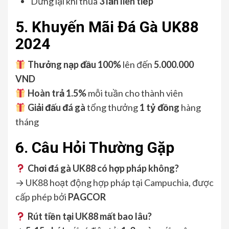
Dừng lại khi thua
3 lần liên tiếp
5. Khuyến Mãi Đá Gà UK88
2024
Thưởng nạp đầu 100%
lên đến
5.000.000
VND
Hoàn trả 1.5%
mỗi tuần cho thành viên
Giải đấu đá gà
tổng thưởng
1 tỷ đồng
hàng
tháng
6. Câu Hỏi Thường Gặp
Chơi đá gà UK88 có hợp pháp không?
→ UK88 hoạt động hợp pháp tại Campuchia, được
cấp phép bởi
PAGCOR
Rút tiền tại UK88 mất bao lâu?