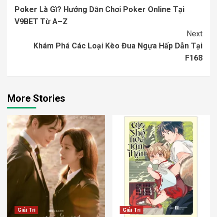
Poker Là Gì? Hướng Dẫn Chơi Poker Online Tại
Reading
V9BET Từ A–Z
Next
Khám Phá Các Loại Kèo Đua Ngựa Hấp Dẫn Tại
F168
More Stories
Giải Trí
Giải Trí