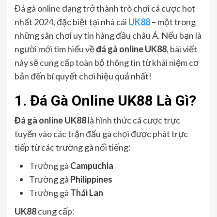
Đá gà online đang trở thành trò chơi cá cược hot
nhất 2024, đặc biệt tại nhà cái
UK88
– một trong
những sân chơi uy tín hàng đầu châu Á. Nếu bạn là
người mới tìm hiểu về
đá gà online UK88
, bài viết
này sẽ cung cấp toàn bộ thông tin từ khái niệm cơ
bản đến bí quyết chơi hiệu quả nhất!
1. Đá Gà Online UK88 Là Gì?
Đá gà online UK88
là hình thức cá cược trực
tuyến vào các trận đấu gà chọi được phát trực
tiếp từ các trường gà nổi tiếng:
Trường gà
Campuchia
Trường gà
Philippines
Trường gà
Thái Lan
UK88
cung cấp: