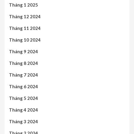
Tháng 1 2025
Tháng 12 2024
Tháng 11 2024
Tháng 10 2024
Tháng 9 2024
Tháng 8 2024
Tháng 7 2024
Tháng 6 2024
Tháng 5 2024
Tháng 4 2024
Tháng 3 2024
Tháng 2 2024