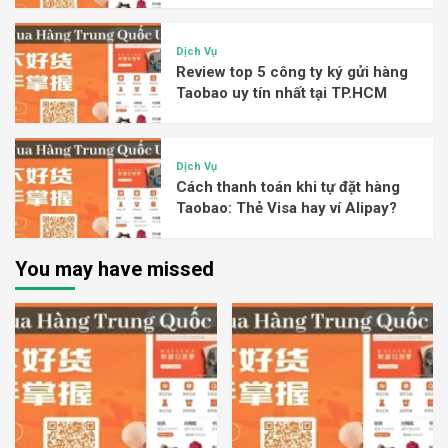
Dịch Vụ
Review top 5 công ty ký gửi hàng
Taobao uy tín nhất tại TP.HCM
Dịch Vụ
Cách thanh toán khi tự đặt hàng
Taobao: Thẻ Visa hay ví Alipay?
You may have missed