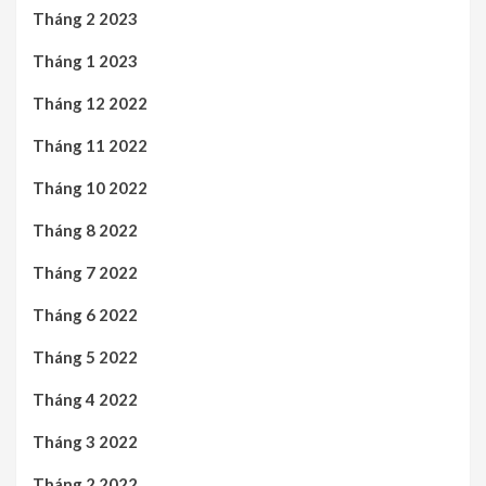
Tháng 2 2023
Tháng 1 2023
Tháng 12 2022
Tháng 11 2022
Tháng 10 2022
Tháng 8 2022
Tháng 7 2022
Tháng 6 2022
Tháng 5 2022
Tháng 4 2022
Tháng 3 2022
Tháng 2 2022