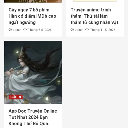
Cày ngay 7 bộ phim
Truyện anime trinh
Hàn có điểm IMDb cao
thám: Thử tài làm
ngất ngưởng
thám tử cùng nhân vật.
admin
admin
Tháng 5 5, 2026
Tháng 1 15, 2026
Giải Trí
App Đọc Truyện Online
Tốt Nhất 2024 Bạn
Không Thể Bỏ Qua.