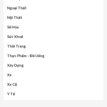
Ngoại Thất
Nội Thất
Số Hóa
Sức Khoẻ
Thời Trang
Thực Phẩm – Đồ Uống
Xây Dựng
Xe
Xe Cộ
Y Tế