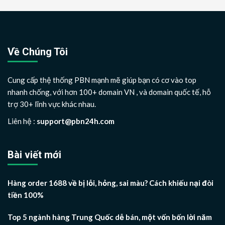
Về Chúng Tôi
Cung cấp thệ thống PBN mạnh mẽ giúp bạn có cơ vào top
nhanh chống, với hơn 100+ domain VN , và domain quốc tế, hỗ
trợ 30+ lĩnh vực khác nhau.
Liên hệ :
support@pbn24h.com
Bài viết mới
Hàng order 1688 về bị lỗi, hỏng, sai màu? Cách khiếu nại đòi
tiền 100%
Top 5 ngành hàng Trung Quốc dễ bán, một vốn bốn lời năm