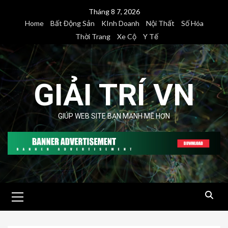
Skip
Tháng 8 7, 2026
to
Home
Bất Động Sản
KInh Doanh
Nội Thất
Số Hóa
content
Thời Trang
Xe Cộ
Y Tế
GIẢI TRÍ VN
GIÚP WEB SITE BẠN MẠNH MẼ HƠN
Primary
Menu