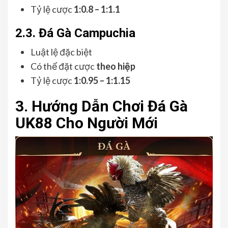
Tỷ lệ cược
1:0.8 – 1:1.1
2.3. Đá Gà Campuchia
Luật lệ đặc biệt
Có thể đặt cược
theo hiệp
Tỷ lệ cược
1:0.95 – 1:1.15
3. Hướng Dẫn Chơi Đá Gà
UK88 Cho Người Mới