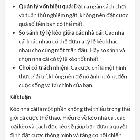
Quản lý vốn hiệu quả:
Đặt ra ngân sách chơi
và tuân thủ nghiêm ngặt, không nên đặt cược
quá số tiền bạn có thể mất.
So sánh tỷ lệ kèo giữa các nhà cái:
Các nhà
cái khác nhau có thể đưa ra tỷ lệ kèo khác
nhau cho cùng một trận đấu. Hãy so sánh và
chọn nhà cái có tỷ lệ kèo tốt nhất.
Chơi có trách nhiệm:
Cá cược chỉ là một hình
thức giải trí, không nên để nó ảnh hưởng đến
cuộc sống và tài chính của bạn.
Kết luận
Kèo nhà cái là một phần không thể thiếu trong thế
giới cá cược thể thao. Hiểu rõ về kèo nhà cái, các
loại kèo và cách đọc kèo sẽ giúp bạn đưa ra quyết
định đặt cược thông minh và tăng cơ hội chiến