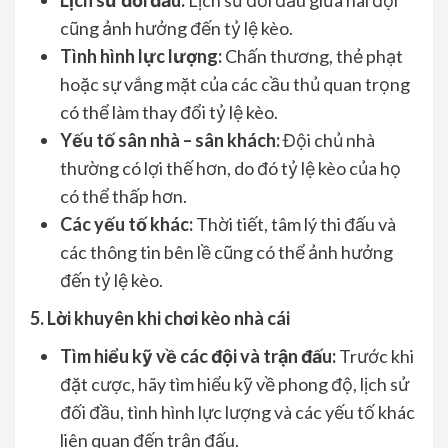
cũng ảnh hưởng đến tỷ lệ kèo.
Tình hình lực lượng:
Chấn thương, thẻ phạt
hoặc sự vắng mặt của các cầu thủ quan trọng
có thể làm thay đổi tỷ lệ kèo.
Yếu tố sân nhà – sân khách:
Đội chủ nhà
thường có lợi thế hơn, do đó tỷ lệ kèo của họ
có thể thấp hơn.
Các yếu tố khác:
Thời tiết, tâm lý thi đấu và
các thông tin bên lề cũng có thể ảnh hưởng
đến tỷ lệ kèo.
5. Lời khuyên khi chơi kèo nhà cái
Tìm hiểu kỹ về các đội và trận đấu:
Trước khi
đặt cược, hãy tìm hiểu kỹ về phong độ, lịch sử
đối đầu, tình hình lực lượng và các yếu tố khác
liên quan đến trận đấu.