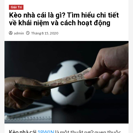
Giải Trí
Kèo nhà cái là gì? Tìm hiểu chi tiết
về khái niệm và cách hoạt động
admin
Tháng 8 15, 2020
Kèo nhà cái
18WIN
là một thuật ngữ quen thuộc