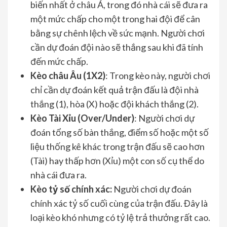
biến nhất ở châu Á, trong đó nhà cái sẽ đưa ra
một mức chấp cho một trong hai đội để cân
bằng sự chênh lệch về sức mạnh. Người chơi
cần dự đoán đội nào sẽ thắng sau khi đã tính
đến mức chấp.
Kèo châu Âu (1X2)
: Trong kèo này, người chơi
chỉ cần dự đoán kết quả trận đấu là đội nhà
thắng (1), hòa (X) hoặc đội khách thắng (2).
Kèo Tài Xỉu (Over/Under)
: Người chơi dự
đoán tổng số bàn thắng, điểm số hoặc một số
liệu thống kê khác trong trận đấu sẽ cao hơn
(Tài) hay thấp hơn (Xỉu) một con số cụ thể do
nhà cái đưa ra.
Kèo tỷ số chính xác:
Người chơi dự đoán
chính xác tỷ số cuối cùng của trận đấu. Đây là
loại kèo khó nhưng có tỷ lệ trả thưởng rất cao.