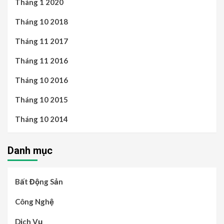
Tháng 1 2020
Tháng 10 2018
Tháng 11 2017
Tháng 11 2016
Tháng 10 2016
Tháng 10 2015
Tháng 10 2014
Danh mục
Bất Động Sản
Công Nghệ
Dịch Vụ