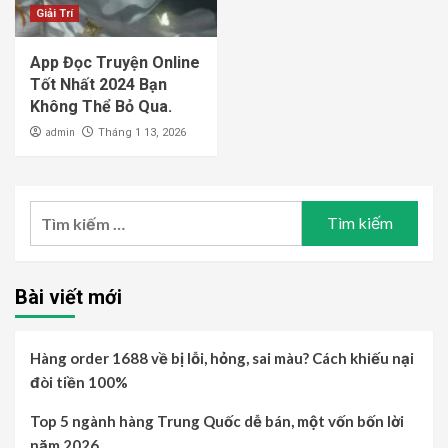
Giải Trí
App Đọc Truyện Online
Tốt Nhất 2024 Bạn
Không Thể Bỏ Qua.
admin
Tháng 1 13, 2026
Tìm
kiếm
cho:
Bài viết mới
Hàng order 1688 về bị lỗi, hỏng, sai màu? Cách khiếu nại
đòi tiền 100%
Top 5 ngành hàng Trung Quốc dễ bán, một vốn bốn lời
năm 2026