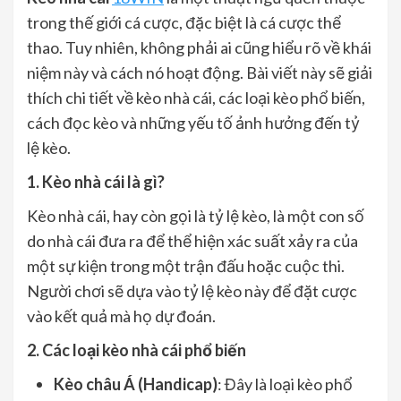
trong thế giới cá cược, đặc biệt là cá cược thể
thao. Tuy nhiên, không phải ai cũng hiểu rõ về khái
niệm này và cách nó hoạt động. Bài viết này sẽ giải
thích chi tiết về kèo nhà cái, các loại kèo phổ biến,
cách đọc kèo và những yếu tố ảnh hưởng đến tỷ
lệ kèo.
1. Kèo nhà cái là gì?
Kèo nhà cái, hay còn gọi là tỷ lệ kèo, là một con số
do nhà cái đưa ra để thể hiện xác suất xảy ra của
một sự kiện trong một trận đấu hoặc cuộc thi.
Người chơi sẽ dựa vào tỷ lệ kèo này để đặt cược
vào kết quả mà họ dự đoán.
2. Các loại kèo nhà cái phổ biến
Kèo châu Á (Handicap)
: Đây là loại kèo phổ