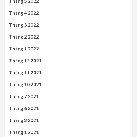
Tháng 5 2022
Tháng 4 2022
Tháng 3 2022
Tháng 2 2022
Tháng 1 2022
Tháng 12 2021
Tháng 11 2021
Tháng 10 2021
Tháng 7 2021
Tháng 6 2021
Tháng 3 2021
Tháng 1 2021