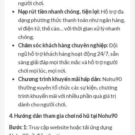
người chơi.
Nạp rút tiền nhanh chóng, tiện lợi:
Hỗ trợ đa
dạng phương thức thanh toán như ngân hàng,
ví điện tử, thẻ cào… với thời gian xử lý nhanh
chóng.
Chăm sóc khách hàng chuyên nghiệp:
Đội
ngũ hỗ trợ khách hàng hoạt động 24/7, sẵn
sàng giải đáp mọi thắc mắc và hỗ trợ người
chơi mọi lúc, mọi nơi.
Chương trình khuyến mãi hấp dẫn:
Nohu90
thường xuyên tổ chức các sự kiện, chương
trình khuyến mãi với nhiều phần quà giá trị
dành cho người chơi.
4. Hướng dẫn tham gia chơi nổ hũ tại Nohu90
Bước 1:
Truy cập website hoặc tải ứng dụng