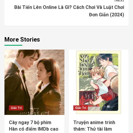
Bài Tiến Lên Online Là Gì? Cách Chơi Và Luật Chơi
Đơn Giản (2024)
More Stories
Giải Trí
Giải Trí
Cày ngay 7 bộ phim
Truyện anime trinh
Hàn có điểm IMDb cao
thám: Thử tài làm