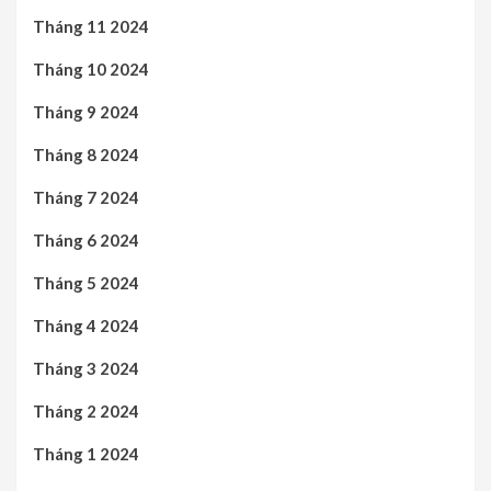
Tháng 11 2024
Tháng 10 2024
Tháng 9 2024
Tháng 8 2024
Tháng 7 2024
Tháng 6 2024
Tháng 5 2024
Tháng 4 2024
Tháng 3 2024
Tháng 2 2024
Tháng 1 2024