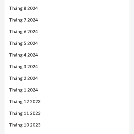
Tháng 8 2024
Tháng 7 2024
Tháng 6 2024
Tháng 5 2024
Tháng 4 2024
Tháng 3 2024
Tháng 2 2024
Tháng 1 2024
Tháng 12 2023
Tháng 11 2023
Tháng 10 2023