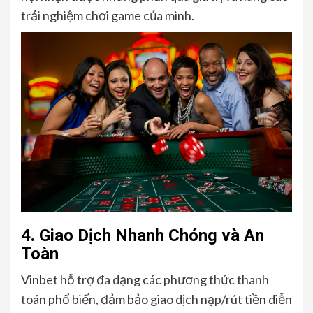
trải nghiệm chơi game của mình.
4. Giao Dịch Nhanh Chóng và An
Toàn
Vinbet hỗ trợ đa dạng các phương thức thanh
toán phổ biến, đảm bảo giao dịch nạp/rút tiền diễn