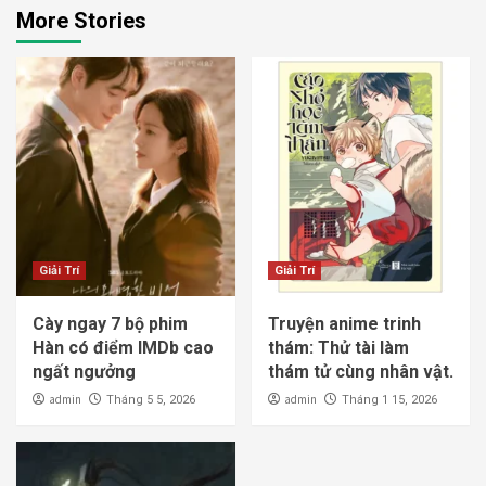
More Stories
Giải Trí
Giải Trí
Cày ngay 7 bộ phim
Truyện anime trinh
Hàn có điểm IMDb cao
thám: Thử tài làm
ngất ngưởng
thám tử cùng nhân vật.
admin
admin
Tháng 5 5, 2026
Tháng 1 15, 2026