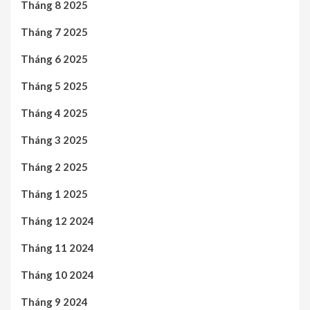
Tháng 8 2025
Tháng 7 2025
Tháng 6 2025
Tháng 5 2025
Tháng 4 2025
Tháng 3 2025
Tháng 2 2025
Tháng 1 2025
Tháng 12 2024
Tháng 11 2024
Tháng 10 2024
Tháng 9 2024