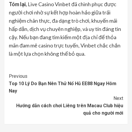
Tóm lại,
Live Casino Vinbet đã chinh phục được
người chơi nhờ sự kết hợp hoàn hảo giữa trải
nghiệm chân thực, đa dạng trò chơi, khuyến mãi
hấp dẫn, dịch vụ chuyên nghiệp, và uy tín đáng tin
cậy. Nếu bạn đang tìm kiếm một địa chỉ để thỏa
mãn đam mê casino trực tuyến, Vinbet chắc chắn
là một lựa chọn không thể bỏ qua.
Continue
Previous
Top 10 Lý Do Bạn Nên Thử Nổ Hũ EE88 Ngay Hôm
Reading
Nay
Next
Hướng dẫn cách chơi Liêng trên Macau Club hiệu
quả cho người mới