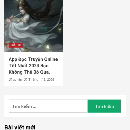
Giải Trí
App Đọc Truyện Online
Tốt Nhất 2024 Bạn
Không Thể Bỏ Qua.
admin
Tháng 1 13, 2026
Tìm
kiếm
cho:
Bài viết mới