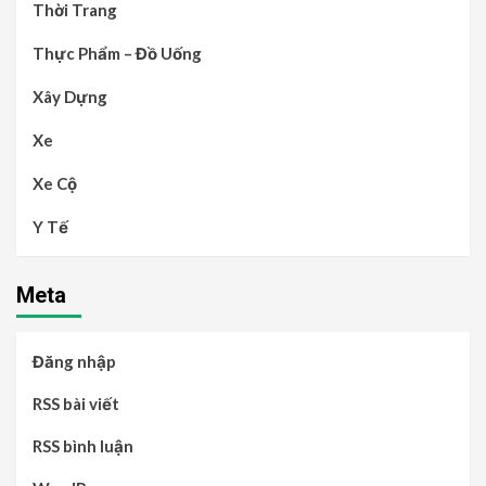
Thời Trang
Thực Phẩm – Đồ Uống
Xây Dựng
Xe
Xe Cộ
Y Tế
Meta
Đăng nhập
RSS bài viết
RSS bình luận