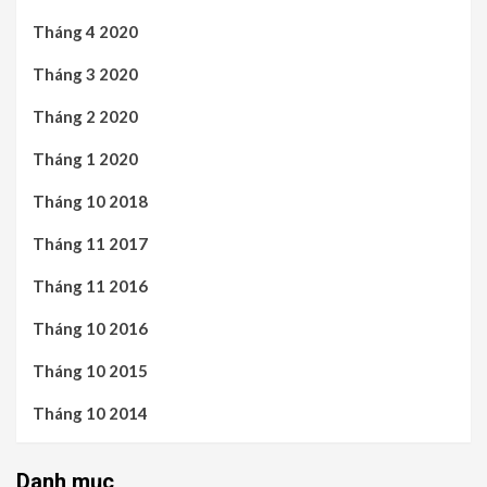
Tháng 4 2020
Tháng 3 2020
Tháng 2 2020
Tháng 1 2020
Tháng 10 2018
Tháng 11 2017
Tháng 11 2016
Tháng 10 2016
Tháng 10 2015
Tháng 10 2014
Danh mục