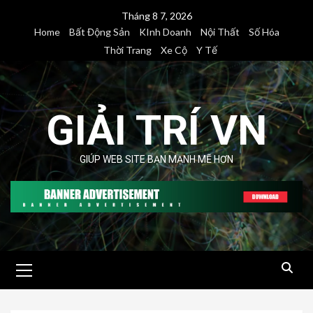
Skip
Tháng 8 7, 2026
to
Home
Bất Động Sản
KInh Doanh
Nội Thất
Số Hóa
content
Thời Trang
Xe Cộ
Y Tế
GIẢI TRÍ VN
GIÚP WEB SITE BẠN MẠNH MẼ HƠN
Primary
Menu