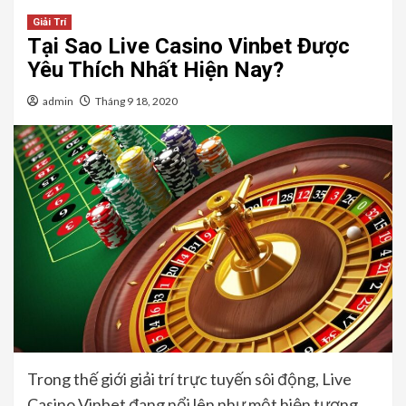
Giải Trí
Tại Sao Live Casino Vinbet Được
Yêu Thích Nhất Hiện Nay?
admin
Tháng 9 18, 2020
Trong thế giới giải trí trực tuyến sôi động, Live
Casino Vinbet đang nổi lên như một hiện tượng,