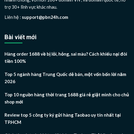
trợ 30+ lĩnh vực khác nhau.
Liên hệ :
support@pbn24h.com
Bài viết mới
Hàng order 1688 về bị lỗi, hỏng, sai màu? Cách khiếu nại đòi
tiền 100%
Top 5 ngành hàng Trung Quốc dễ bán, một vốn bốn lời năm
2026
Top 10 nguồn hàng thời trang 1688 giá rẻ giật mình cho chủ
shop mới
Review top 5 công ty ký gửi hàng Taobao uy tín nhất tại
TP.HCM