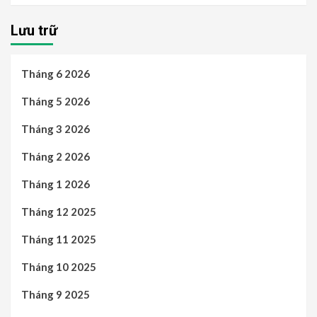
Lưu trữ
Tháng 6 2026
Tháng 5 2026
Tháng 3 2026
Tháng 2 2026
Tháng 1 2026
Tháng 12 2025
Tháng 11 2025
Tháng 10 2025
Tháng 9 2025