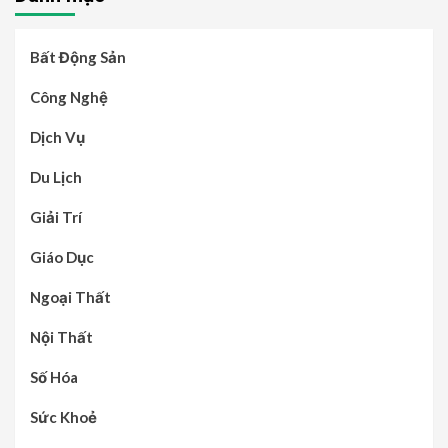
Bất Động Sản
Công Nghệ
Dịch Vụ
Du Lịch
Giải Trí
Giáo Dục
Ngoại Thất
Nội Thất
Số Hóa
Sức Khoẻ