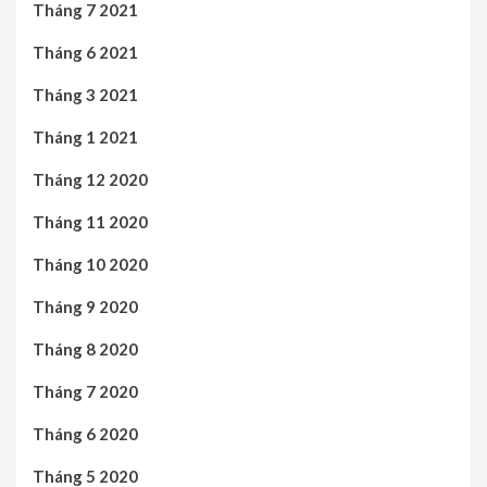
Tháng 7 2021
Tháng 6 2021
Tháng 3 2021
Tháng 1 2021
Tháng 12 2020
Tháng 11 2020
Tháng 10 2020
Tháng 9 2020
Tháng 8 2020
Tháng 7 2020
Tháng 6 2020
Tháng 5 2020