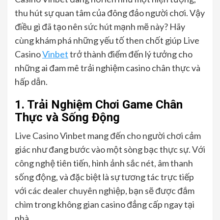
thu hút sự quan tâm của đông đảo người chơi. Vậy
điều gì đã tạo nên sức hút mạnh mẽ này? Hãy
cùng khám phá những yếu tố then chốt giúp Live
Casino
Vinbet
trở thành điểm đến lý tưởng cho
những ai đam mê trải nghiệm casino chân thực và
hấp dẫn.
1. Trải Nghiệm Chơi Game Chân
Thực và Sống Động
Live Casino Vinbet mang đến cho người chơi cảm
giác như đang bước vào một sòng bạc thực sự. Với
công nghệ tiên tiến, hình ảnh sắc nét, âm thanh
sống động, và đặc biệt là sự tương tác trực tiếp
với các dealer chuyên nghiệp, bạn sẽ được đắm
chìm trong không gian casino đẳng cấp ngay tại
nhà.