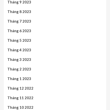
Tháng 9 2023
Tháng 8 2023
Tháng 7 2023
Tháng 6 2023
Tháng 5 2023
Tháng 4 2023
Tháng 3 2023
Tháng 2 2023
Tháng 1 2023
Tháng 12 2022
Tháng 11 2022
Tháng 10 2022