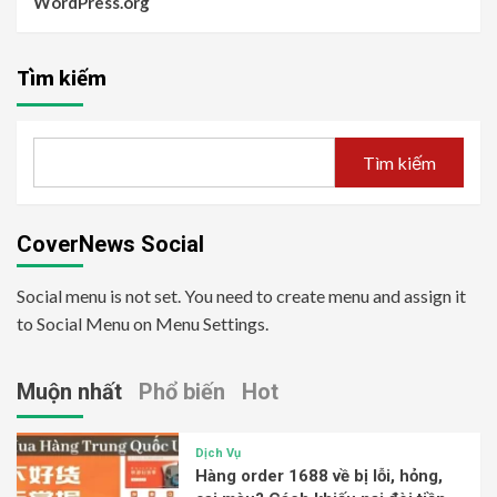
WordPress.org
Tìm kiếm
Tìm kiếm
CoverNews Social
Social menu is not set. You need to create menu and assign it
to Social Menu on Menu Settings.
Muộn nhất
Phổ biến
Hot
Dịch Vụ
Hàng order 1688 về bị lỗi, hỏng,