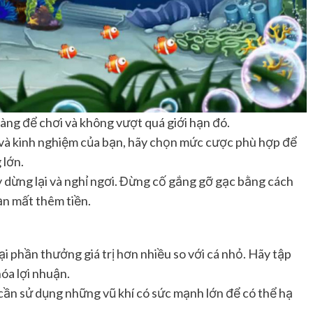
àng để chơi và không vượt quá giới hạn đó.
và kinh nghiệm của bạn, hãy chọn mức cược phù hợp để
 lớn.
y dừng lại và nghỉ ngơi. Đừng cố gắng gỡ gạc bằng cách
ạn mất thêm tiền.
i phần thưởng giá trị hơn nhiều so với cá nhỏ. Hãy tập
óa lợi nhuận.
 cần sử dụng những vũ khí có sức mạnh lớn để có thể hạ