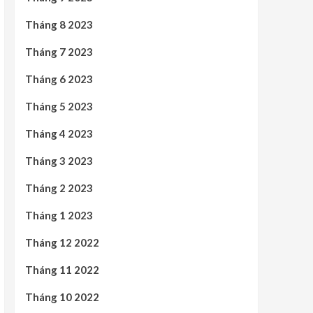
Tháng 8 2023
Tháng 7 2023
Tháng 6 2023
Tháng 5 2023
Tháng 4 2023
Tháng 3 2023
Tháng 2 2023
Tháng 1 2023
Tháng 12 2022
Tháng 11 2022
Tháng 10 2022