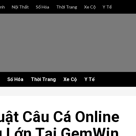
anh
Nội Thất
Số Hóa
Thời Trang
Xe Cộ
Y Tế
Số Hóa
Thời Trang
Xe Cộ
Y Tế
uật Câu Cá Online
g Lớn Tại GemWin