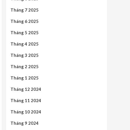
Tháng 7 2025
Tháng 6 2025
Tháng 5 2025
Tháng 4 2025
Tháng 3 2025
Tháng 2 2025
Tháng 1 2025
Tháng 12 2024
Tháng 11 2024
Tháng 10 2024
Tháng 9 2024