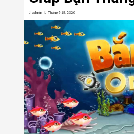
admin
Tháng 9 18, 2020