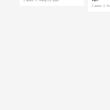
admin
Tháng 5 5, 2026
admin
Th