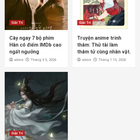
Giải Trí
Giải Trí
Cày ngay 7 bộ phim
Truyện anime trinh
Hàn có điểm IMDb cao
thám: Thử tài làm
ngất ngưởng
thám tử cùng nhân vật.
admin
admin
Tháng 5 5, 2026
Tháng 1 15, 2026
Giải Trí