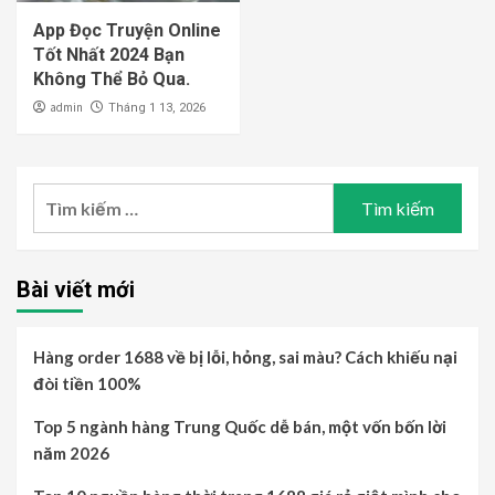
App Đọc Truyện Online
Tốt Nhất 2024 Bạn
Không Thể Bỏ Qua.
admin
Tháng 1 13, 2026
Tìm
kiếm
cho:
Bài viết mới
Hàng order 1688 về bị lỗi, hỏng, sai màu? Cách khiếu nại
đòi tiền 100%
Top 5 ngành hàng Trung Quốc dễ bán, một vốn bốn lời
năm 2026