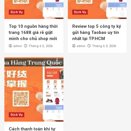
Dịch Vụ
Dịch Vụ
Top 10 nguồn hàng thời
Review top 5 công ty ký
trang 1688 giá rẻ giật
gửi hàng Taobao uy tín
mình cho chủ shop mới
nhất tại TP.HCM
admin
admin
Tháng 6 5, 2026
Tháng 6 3, 2026
Dịch Vụ
Cách thanh toán khi tự