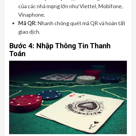
của các nhà mạng lớn như Viettel, Mobifone,
Vinaphone.
Mã QR:
Nhanh chóng quét mã QR và hoàn tất
giao dịch.
Bước 4: Nhập Thông Tin Thanh
Toán