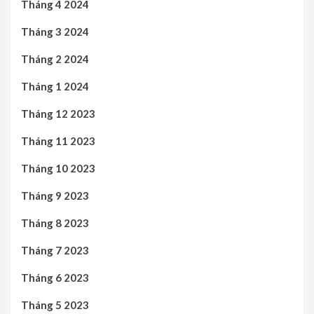
Tháng 4 2024
Tháng 3 2024
Tháng 2 2024
Tháng 1 2024
Tháng 12 2023
Tháng 11 2023
Tháng 10 2023
Tháng 9 2023
Tháng 8 2023
Tháng 7 2023
Tháng 6 2023
Tháng 5 2023