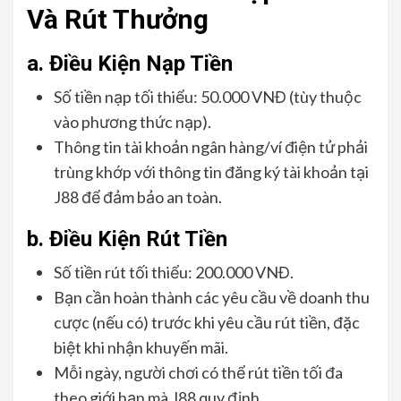
Và Rút Thưởng
a. Điều Kiện Nạp Tiền
Số tiền nạp tối thiểu: 50.000 VNĐ (tùy thuộc
vào phương thức nạp).
Thông tin tài khoản ngân hàng/ví điện tử phải
trùng khớp với thông tin đăng ký tài khoản tại
J88 để đảm bảo an toàn.
b. Điều Kiện Rút Tiền
Số tiền rút tối thiểu: 200.000 VNĐ.
Bạn cần hoàn thành các yêu cầu về doanh thu
cược (nếu có) trước khi yêu cầu rút tiền, đặc
biệt khi nhận khuyến mãi.
Mỗi ngày, người chơi có thể rút tiền tối đa
theo giới hạn mà J88 quy định.