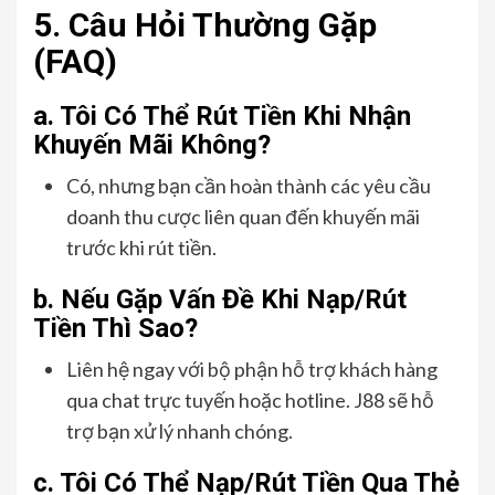
5. Câu Hỏi Thường Gặp
(FAQ)
a. Tôi Có Thể Rút Tiền Khi Nhận
Khuyến Mãi Không?
Có, nhưng bạn cần hoàn thành các yêu cầu
doanh thu cược liên quan đến khuyến mãi
trước khi rút tiền.
b. Nếu Gặp Vấn Đề Khi Nạp/Rút
Tiền Thì Sao?
Liên hệ ngay với bộ phận hỗ trợ khách hàng
qua chat trực tuyến hoặc hotline. J88 sẽ hỗ
trợ bạn xử lý nhanh chóng.
c. Tôi Có Thể Nạp/Rút Tiền Qua Thẻ