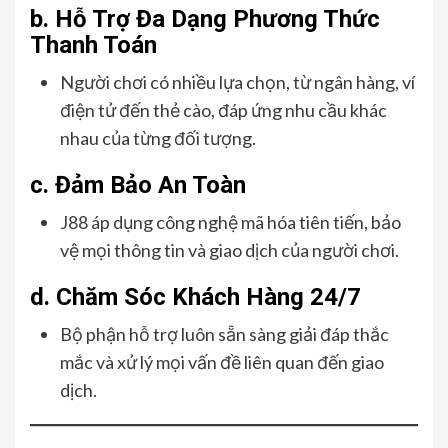
b. Hỗ Trợ Đa Dạng Phương Thức
Thanh Toán
Người chơi có nhiều lựa chọn, từ ngân hàng, ví
điện tử đến thẻ cào, đáp ứng nhu cầu khác
nhau của từng đối tượng.
c. Đảm Bảo An Toàn
J88 áp dụng công nghệ mã hóa tiên tiến, bảo
vệ mọi thông tin và giao dịch của người chơi.
d. Chăm Sóc Khách Hàng 24/7
Bộ phận hỗ trợ luôn sẵn sàng giải đáp thắc
mắc và xử lý mọi vấn đề liên quan đến giao
dịch.