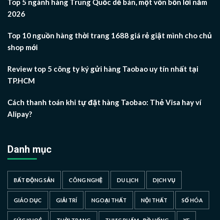
Top 5 ngành hàng Trung Quốc dễ bán, một vốn bốn lời năm
2026
Top 10 nguồn hàng thời trang 1688 giá rẻ giật mình cho chủ
shop mới
Review top 5 công ty ký gửi hàng Taobao uy tín nhất tại
TP.HCM
Cách thanh toán khi tự đặt hàng Taobao: Thẻ Visa hay ví
Alipay?
Danh mục
BẤT ĐỘNG SẢN
CÔNG NGHỆ
DU LỊCH
DỊCH VỤ
GIÁO DỤC
GIẢI TRÍ
NGOẠI THẤT
NỘI THẤT
SỐ HÓA