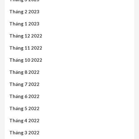
Tháng 2 2023
Tháng 1 2023
Tháng 12 2022
Tháng 11 2022
Tháng 10 2022
Tháng 8 2022
Tháng 7 2022
Tháng 6 2022
Tháng 5 2022
Tháng 4 2022
Tháng 3 2022