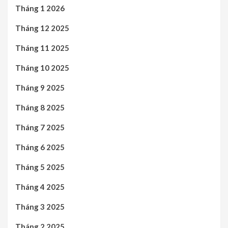
Tháng 1 2026
Tháng 12 2025
Tháng 11 2025
Tháng 10 2025
Tháng 9 2025
Tháng 8 2025
Tháng 7 2025
Tháng 6 2025
Tháng 5 2025
Tháng 4 2025
Tháng 3 2025
Tháng 2 2025