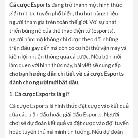
Cá cược Esports
đang trở thành một hình thức
giải trí trực tuyến phổ biến, thu hút hàng triệu
người tham gia trên toàn thế giới. Với sự phát
triển bùng nổ của thể thao điện tử (Esports),
người hâm mộ không chỉ được theo dõi những
trận đấu gay cấn mà còn có cơ hội thử vận may và
kiếm lợi nhuận thông qua cá cược. Nếu bạn mới
làm quen với hình thức này, bài viết sẽ cung cấp
cho bạn
hướng dẫn chi tiết về cá cược Esports
dành cho người mới bắt đầu
.
1. Cá cược Esports là gì?
Cá cược Esports là hình thức đặt cược vào kết quả
của các trận đấu hoặc giải đấu Esports. Người
chơi sẽ dự đoán kết quả và đặt cược vào đội tuyển
hoặc tuyển thủ mà mình tin tưởng. Nếu dự đoán