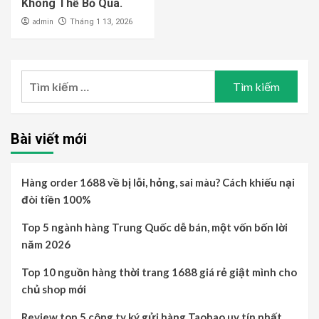
Không Thể Bỏ Qua.
admin
Tháng 1 13, 2026
Tìm
kiếm
cho:
Bài viết mới
Hàng order 1688 về bị lỗi, hỏng, sai màu? Cách khiếu nại
đòi tiền 100%
Top 5 ngành hàng Trung Quốc dễ bán, một vốn bốn lời
năm 2026
Top 10 nguồn hàng thời trang 1688 giá rẻ giật mình cho
chủ shop mới
Review top 5 công ty ký gửi hàng Taobao uy tín nhất