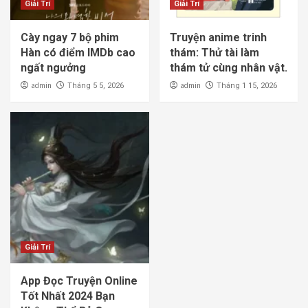
Giải Trí
Giải Trí
Cày ngay 7 bộ phim
Truyện anime trinh
Hàn có điểm IMDb cao
thám: Thử tài làm
ngất ngưởng
thám tử cùng nhân vật.
admin
admin
Tháng 5 5, 2026
Tháng 1 15, 2026
Giải Trí
App Đọc Truyện Online
Tốt Nhất 2024 Bạn