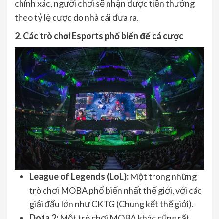
chính xác, người chơi sẽ nhận được tiền thưởng
theo tỷ lệ cược do nhà cái đưa ra.
2. Các trò chơi Esports phổ biến để cá cược
League of Legends (LoL):
Một trong những
trò chơi MOBA phổ biến nhất thế giới, với các
giải đấu lớn như CKTG (Chung kết thế giới).
Dota 2:
Một trò chơi MOBA khác cũng rất