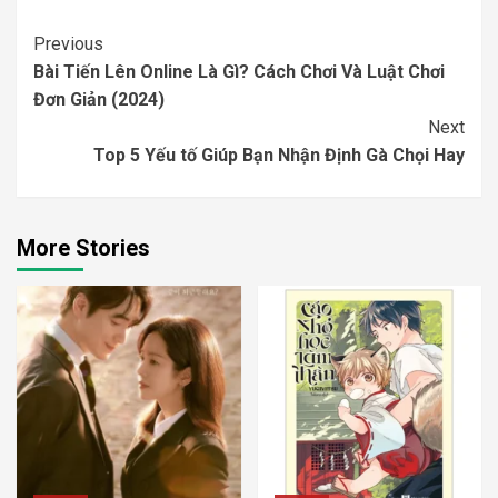
Continue
Previous
Bài Tiến Lên Online Là Gì? Cách Chơi Và Luật Chơi
Reading
Đơn Giản (2024)
Next
Top 5 Yếu tố Giúp Bạn Nhận Định Gà Chọi Hay
More Stories