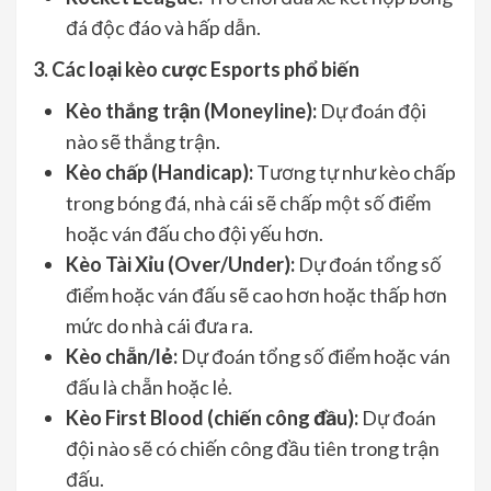
đá độc đáo và hấp dẫn.
3. Các loại kèo cược Esports phổ biến
Kèo thắng trận (Moneyline):
Dự đoán đội
nào sẽ thắng trận.
Kèo chấp (Handicap):
Tương tự như kèo chấp
trong bóng đá, nhà cái sẽ chấp một số điểm
hoặc ván đấu cho đội yếu hơn.
Kèo Tài Xỉu (Over/Under):
Dự đoán tổng số
điểm hoặc ván đấu sẽ cao hơn hoặc thấp hơn
mức do nhà cái đưa ra.
Kèo chẵn/lẻ:
Dự đoán tổng số điểm hoặc ván
đấu là chẵn hoặc lẻ.
Kèo First Blood (chiến công đầu):
Dự đoán
đội nào sẽ có chiến công đầu tiên trong trận
đấu.