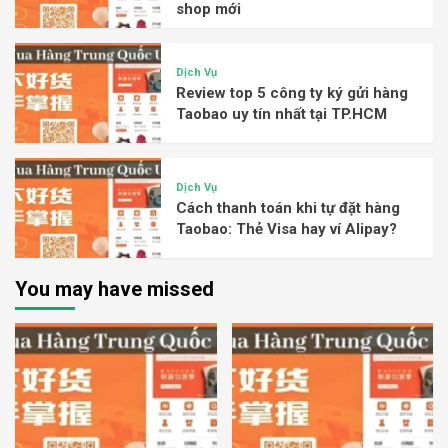
shop mới
Dịch Vụ
Review top 5 công ty ký gửi hàng
Taobao uy tín nhất tại TP.HCM
Dịch Vụ
Cách thanh toán khi tự đặt hàng
Taobao: Thẻ Visa hay ví Alipay?
You may have missed