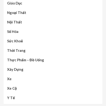
Giáo Dục
Ngoại Thất
Nội Thất
Số Hóa
Sức Khoẻ
Thời Trang
Thực Phẩm – Đồ Uống
Xây Dựng
Xe
Xe Cộ
Y Tế