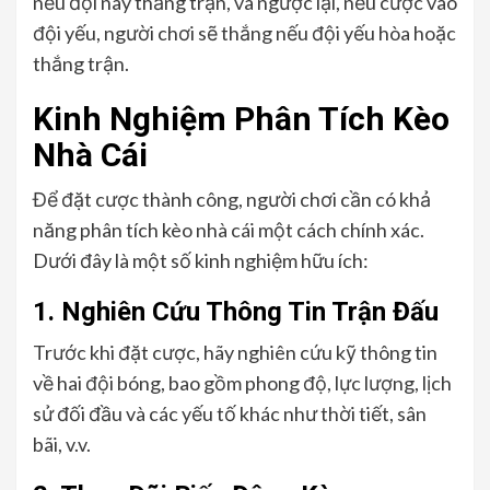
nếu đội này thắng trận, và ngược lại, nếu cược vào
đội yếu, người chơi sẽ thắng nếu đội yếu hòa hoặc
thắng trận.
Kinh Nghiệm Phân Tích Kèo
Nhà Cái
Để đặt cược thành công, người chơi cần có khả
năng phân tích kèo nhà cái một cách chính xác.
Dưới đây là một số kinh nghiệm hữu ích:
1. Nghiên Cứu Thông Tin Trận Đấu
Trước khi đặt cược, hãy nghiên cứu kỹ thông tin
về hai đội bóng, bao gồm phong độ, lực lượng, lịch
sử đối đầu và các yếu tố khác như thời tiết, sân
bãi, v.v.