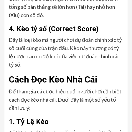
tổng số bàn thắng sẽ lớn hơn (Tài) hay nhỏ hơn
(Xỉu) con số đó.
4. Kèo tỷ số (Correct Score)
Đây là loại kèo mà người chơi dự đoán chính xác tỷ
số cuối cùng của trận đấu. Kèo này thường có tỷ
lệ cược cao do độ khó của việc dự đoán chính xác
tỷ số.
Cách Đọc Kèo Nhà Cái
Để tham gia cá cược hiệu quả, người chơi cần biết
cách đọc kèo nhà cái. Dưới đây là một số yếu tố
cần lưu ý:
1. Tỷ Lệ Kèo