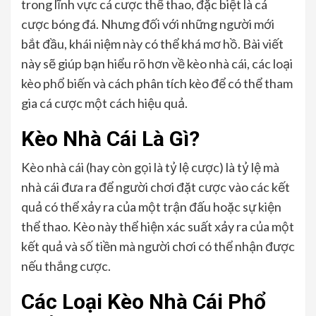
trong lĩnh vực cá cược thể thao, đặc biệt là cá
cược bóng đá. Nhưng đối với những người mới
bắt đầu, khái niệm này có thể khá mơ hồ. Bài viết
này sẽ giúp bạn hiểu rõ hơn về kèo nhà cái, các loại
kèo phổ biến và cách phân tích kèo để có thể tham
gia cá cược một cách hiệu quả.
Kèo Nhà Cái Là Gì?
Kèo nhà cái (hay còn gọi là tỷ lệ cược) là tỷ lệ mà
nhà cái đưa ra để người chơi đặt cược vào các kết
quả có thể xảy ra của một trận đấu hoặc sự kiện
thể thao. Kèo này thể hiện xác suất xảy ra của một
kết quả và số tiền mà người chơi có thể nhận được
nếu thắng cược.
Các Loại Kèo Nhà Cái Phổ