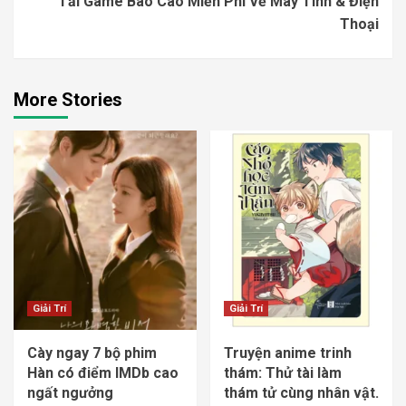
Tải Game Bào Cào Miễn Phí Về Máy Tính & Điện
Thoại
More Stories
Giải Trí
Giải Trí
Cày ngay 7 bộ phim
Truyện anime trinh
Hàn có điểm IMDb cao
thám: Thử tài làm
ngất ngưởng
thám tử cùng nhân vật.