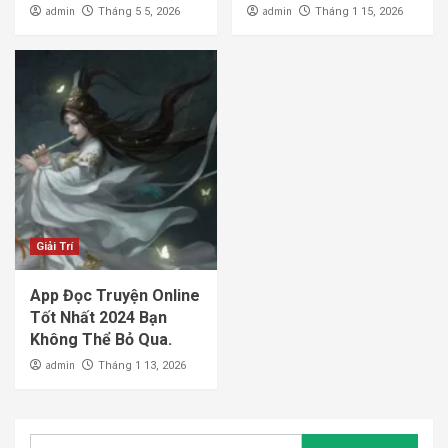
admin
admin
Tháng 5 5, 2026
Tháng 1 15, 2026
Giải Trí
App Đọc Truyện Online
Tốt Nhất 2024 Bạn
Không Thể Bỏ Qua.
admin
Tháng 1 13, 2026
Tìm