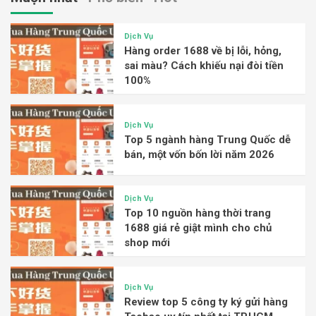
Dịch Vụ
Hàng order 1688 về bị lỗi, hỏng,
sai màu? Cách khiếu nại đòi tiền
100%
Dịch Vụ
Top 5 ngành hàng Trung Quốc dễ
bán, một vốn bốn lời năm 2026
Dịch Vụ
Top 10 nguồn hàng thời trang
1688 giá rẻ giật mình cho chủ
shop mới
Dịch Vụ
Review top 5 công ty ký gửi hàng