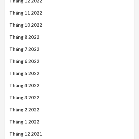
Tháng 12 2022
Tháng 11 2022
Tháng 10 2022
Tháng 8 2022
Tháng 7 2022
Tháng 6 2022
Tháng 5 2022
Tháng 4 2022
Tháng 3 2022
Tháng 2 2022
Tháng 1 2022
Tháng 12 2021