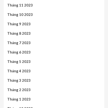
Tháng 11 2023
Tháng 10 2023
Tháng 9 2023
Tháng 8 2023
Tháng 7 2023
Tháng 6 2023
Tháng 5 2023
Tháng 4 2023
Tháng 3 2023
Tháng 2 2023
Tháng 1 2023