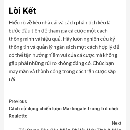
Lời Kết
Hiểu rõ về kèo nhà cái và cách phân tích kèo là
bước đầu tiên để tham gia cá cược một cách
thông minh và hiệu quả. Hãy luôn nghiên cứu kỹ
thông tin và quản lý ngân sách một cách hợp lý để
có thể tận hưởng niềm vui của cá cược mà không
gặp phải những rủi ro không đáng có. Chúc bạn
may mắn và thành công trong các trận cược sắp
tới!
Continue
Previous
Cách sử dụng chiến lược Martingale trong trò chơi
Reading
Roulette
Next