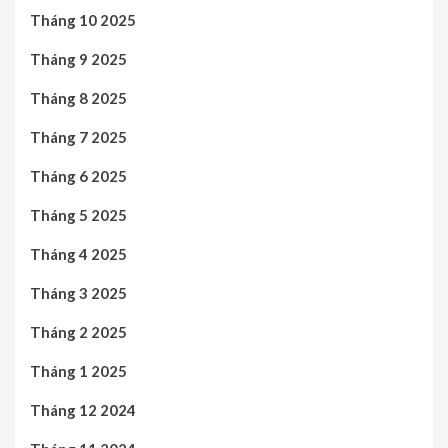
Tháng 10 2025
Tháng 9 2025
Tháng 8 2025
Tháng 7 2025
Tháng 6 2025
Tháng 5 2025
Tháng 4 2025
Tháng 3 2025
Tháng 2 2025
Tháng 1 2025
Tháng 12 2024