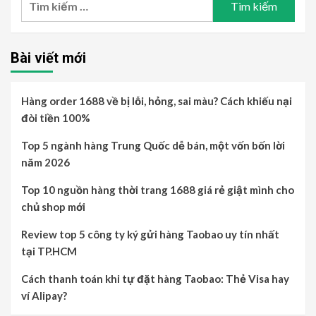
kiếm
cho:
Bài viết mới
Hàng order 1688 về bị lỗi, hỏng, sai màu? Cách khiếu nại
đòi tiền 100%
Top 5 ngành hàng Trung Quốc dễ bán, một vốn bốn lời
năm 2026
Top 10 nguồn hàng thời trang 1688 giá rẻ giật mình cho
chủ shop mới
Review top 5 công ty ký gửi hàng Taobao uy tín nhất
tại TP.HCM
Cách thanh toán khi tự đặt hàng Taobao: Thẻ Visa hay
ví Alipay?