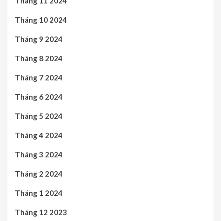
Tháng 11 2024
Tháng 10 2024
Tháng 9 2024
Tháng 8 2024
Tháng 7 2024
Tháng 6 2024
Tháng 5 2024
Tháng 4 2024
Tháng 3 2024
Tháng 2 2024
Tháng 1 2024
Tháng 12 2023