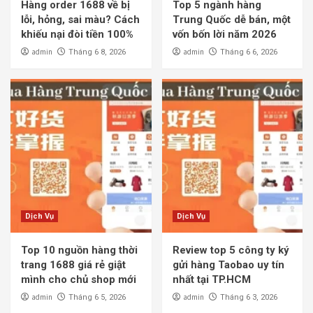
Hàng order 1688 về bị
Top 5 ngành hàng
lỗi, hỏng, sai màu? Cách
Trung Quốc dễ bán, một
khiếu nại đòi tiền 100%
vốn bốn lời năm 2026
admin
admin
Tháng 6 8, 2026
Tháng 6 6, 2026
Dịch Vụ
Dịch Vụ
Top 10 nguồn hàng thời
Review top 5 công ty ký
trang 1688 giá rẻ giật
gửi hàng Taobao uy tín
mình cho chủ shop mới
nhất tại TP.HCM
admin
admin
Tháng 6 5, 2026
Tháng 6 3, 2026