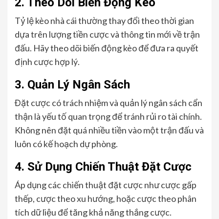
2. Theo Dõi Biến Động Kèo
Tỷ lệ kèo nhà cái thường thay đổi theo thời gian
dựa trên lượng tiền cược và thông tin mới về trận
đấu. Hãy theo dõi biến động kèo để đưa ra quyết
định cược hợp lý.
3. Quản Lý Ngân Sách
Đặt cược có trách nhiệm và quản lý ngân sách cẩn
thận là yếu tố quan trọng để tránh rủi ro tài chính.
Không nên đặt quá nhiều tiền vào một trận đấu và
luôn có kế hoạch dự phòng.
4. Sử Dụng Chiến Thuật Đặt Cược
Áp dụng các chiến thuật đặt cược như cược gấp
thếp, cược theo xu hướng, hoặc cược theo phân
tích dữ liệu để tăng khả năng thắng cược.