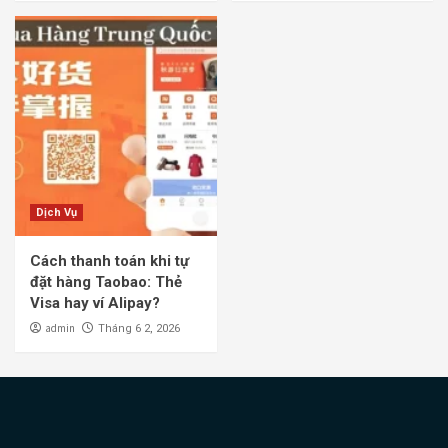
Dịch Vụ
Cách thanh toán khi tự
đặt hàng Taobao: Thẻ
Visa hay ví Alipay?
admin
Tháng 6 2, 2026