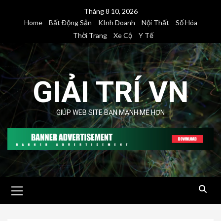
Skip
Tháng 8 10, 2026
to
Home
Bất Động Sản
KInh Doanh
Nội Thất
Số Hóa
content
Thời Trang
Xe Cộ
Y Tế
GIẢI TRÍ VN
GIÚP WEB SITE BẠN MẠNH MẼ HƠN
Primary
Menu