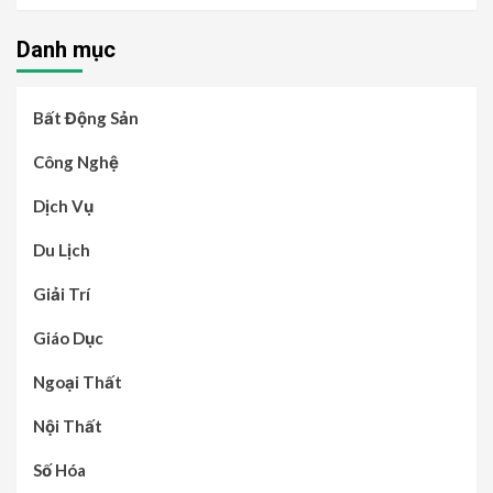
Danh mục
Bất Động Sản
Công Nghệ
Dịch Vụ
Du Lịch
Giải Trí
Giáo Dục
Ngoại Thất
Nội Thất
Số Hóa