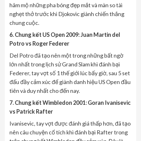
hâm mộ những pha bóng đẹp mắt và màn so tài
nghẹt thở trước khi Djokovic giành chiến thắng
chung cuộc.
6. Chung kết US Open 2009: Juan Martin del
Potro vs Roger Federer
Del Potro đã tạo nên một trong những bất ngờ
lớn nhất trong lịch sử Grand Slam khi đánh bại
Federer, tay vợt số 1 thế giới lúc bấy giờ, sau 5 set
đấu đầy cảm xúc để giành danh hiệu US Open đầu
tiên và duy nhất cho đến nay.
7. Chung kết Wimbledon 2001: Goran Ivanisevic
vs Patrick Rafter
Ivanisevic, tay vợt được đánh giá thấp hơn, đã tạo
nên câu chuyện cổ tích khi đánh bại Rafter trong