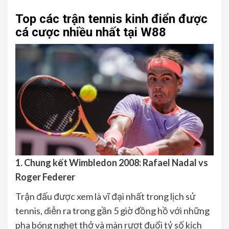
Top các trận tennis kinh điển được
cá cược nhiều nhất tại W88
1. Chung kết Wimbledon 2008: Rafael Nadal vs
Roger Federer
Trận đấu được xem là vĩ đại nhất trong lịch sử
tennis, diễn ra trong gần 5 giờ đồng hồ với những
pha bóng nghẹt thở và màn rượt đuổi tỷ số kịch