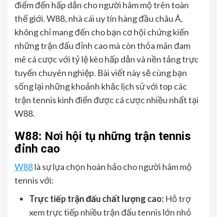
điểm đến hấp dẫn cho người hâm mộ trên toàn
thế giới. W88, nhà cái uy tín hàng đầu châu Á,
không chỉ mang đến cho bạn cơ hội chứng kiến
những trận đấu đỉnh cao mà còn thỏa mãn đam
mê cá cược với tỷ lệ kèo hấp dẫn và nền tảng trực
tuyến chuyên nghiệp. Bài viết này sẽ cùng bạn
sống lại những khoảnh khắc lịch sử với top các
trận tennis kinh điển được cá cược nhiều nhất tại
W88.
W88: Nơi hội tụ những trận tennis
đỉnh cao
W88
là sự lựa chọn hoàn hảo cho người hâm mộ
tennis với:
Trực tiếp trận đấu chất lượng cao:
Hỗ trợ
xem trực tiếp nhiều trận đấu tennis lớn nhỏ