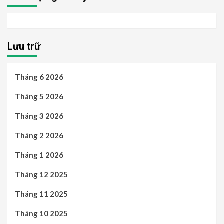
Lưu trữ
Tháng 6 2026
Tháng 5 2026
Tháng 3 2026
Tháng 2 2026
Tháng 1 2026
Tháng 12 2025
Tháng 11 2025
Tháng 10 2025