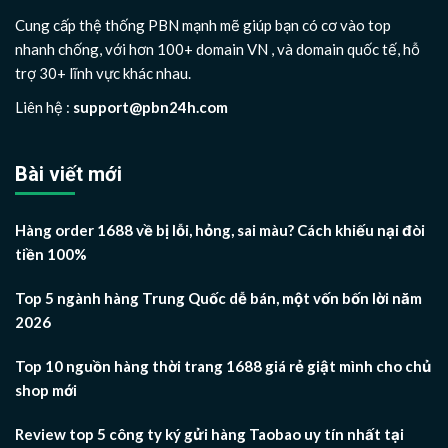
Cung cấp thệ thống PBN mạnh mẽ giúp bạn có cơ vào top
nhanh chống, với hơn 100+ domain VN , và domain quốc tế, hỗ
trợ 30+ lĩnh vực khác nhau.
Liên hệ :
support@pbn24h.com
Bài viết mới
Hàng order 1688 về bị lỗi, hỏng, sai màu? Cách khiếu nại đòi
tiền 100%
Top 5 ngành hàng Trung Quốc dễ bán, một vốn bốn lời năm
2026
Top 10 nguồn hàng thời trang 1688 giá rẻ giật mình cho chủ
shop mới
Review top 5 công ty ký gửi hàng Taobao uy tín nhất tại