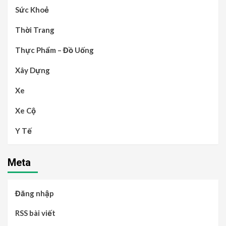
Sức Khoẻ
Thời Trang
Thực Phẩm – Đồ Uống
Xây Dựng
Xe
Xe Cộ
Y Tế
Meta
Đăng nhập
RSS bài viết