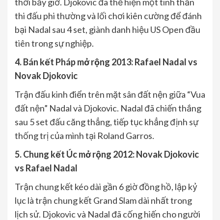
thời bấy giờ. Djokovic đã thể hiện một tinh thần
thi đấu phi thường và lối chơi kiên cường để đánh
bại Nadal sau 4 set, giành danh hiệu US Open đầu
tiên trong sự nghiệp.
4. Bán kết Pháp mở rộng 2013: Rafael Nadal vs
Novak Djokovic
Trận đấu kinh điển trên mặt sân đất nện giữa “Vua
đất nện” Nadal và Djokovic. Nadal đã chiến thắng
sau 5 set đấu căng thẳng, tiếp tục khẳng định sự
thống trị của mình tại Roland Garros.
5. Chung kết Úc mở rộng 2012: Novak Djokovic
vs Rafael Nadal
Trận chung kết kéo dài gần 6 giờ đồng hồ, lập kỷ
lục là trận chung kết Grand Slam dài nhất trong
lịch sử. Djokovic và Nadal đã cống hiến cho người