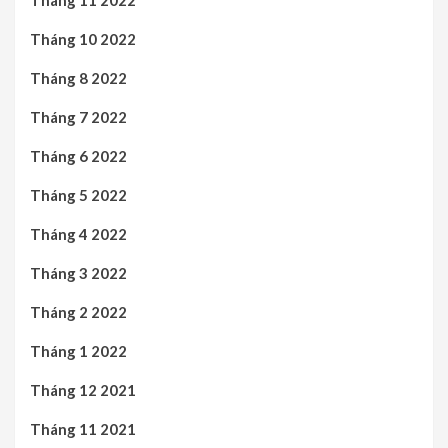
Tháng 11 2022
Tháng 10 2022
Tháng 8 2022
Tháng 7 2022
Tháng 6 2022
Tháng 5 2022
Tháng 4 2022
Tháng 3 2022
Tháng 2 2022
Tháng 1 2022
Tháng 12 2021
Tháng 11 2021