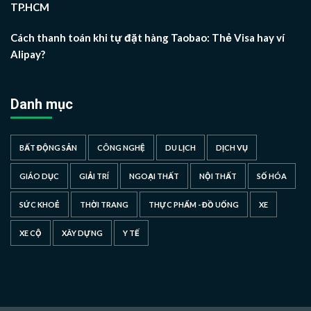
TP.HCM
Cách thanh toán khi tự đặt hàng Taobao: Thẻ Visa hay ví
Alipay?
Danh mục
BẤT ĐỘNG SẢN
CÔNG NGHỆ
DU LỊCH
DỊCH VỤ
GIÁO DỤC
GIẢI TRÍ
NGOẠI THẤT
NỘI THẤT
SỐ HÓA
SỨC KHOẺ
THỜI TRANG
THỰC PHẨM - ĐỒ UỐNG
XE
XE CỘ
XÂY DỰNG
Y TẾ