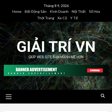
Skip
Tháng 8 9, 2026
to
Home
Bất Động Sản
KInh Doanh
Nội Thất
Số Hóa
content
Thời Trang
Xe Cộ
Y Tế
GIẢI TRÍ VN
GIÚP WEB SITE BẠN MẠNH MẼ HƠN
Primary
Menu