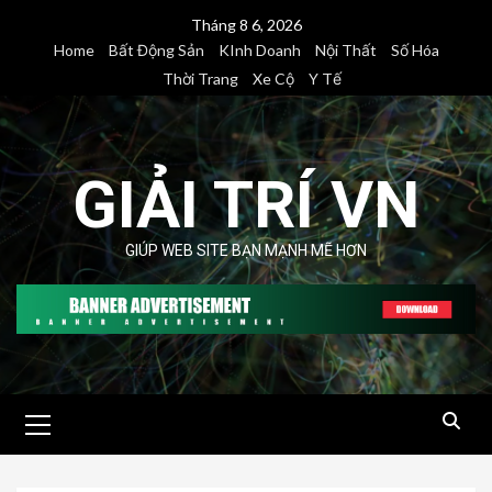
Skip
Tháng 8 6, 2026
to
Home
Bất Động Sản
KInh Doanh
Nội Thất
Số Hóa
content
Thời Trang
Xe Cộ
Y Tế
GIẢI TRÍ VN
GIÚP WEB SITE BẠN MẠNH MẼ HƠN
Primary
Menu