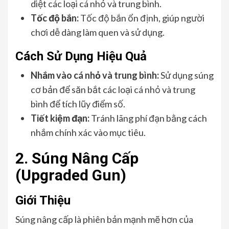
diệt các loại cá nhỏ và trung bình.
Tốc độ bắn:
Tốc độ bắn ổn định, giúp người
chơi dễ dàng làm quen và sử dụng.
Cách Sử Dụng Hiệu Quả
Nhắm vào cá nhỏ và trung bình:
Sử dụng súng
cơ bản để săn bắt các loại cá nhỏ và trung
bình để tích lũy điểm số.
Tiết kiệm đạn:
Tránh lãng phí đạn bằng cách
nhắm chính xác vào mục tiêu.
2. Súng Nâng Cấp
(Upgraded Gun)
Giới Thiệu
Súng nâng cấp là phiên bản mạnh mẽ hơn của