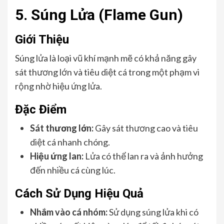
5. Súng Lửa (Flame Gun)
Giới Thiệu
Súng lửa là loại vũ khí mạnh mẽ có khả năng gây
sát thương lớn và tiêu diệt cá trong một phạm vi
rộng nhờ hiệu ứng lửa.
Đặc Điểm
Sát thương lớn:
Gây sát thương cao và tiêu
diệt cá nhanh chóng.
Hiệu ứng lan:
Lửa có thể lan ra và ảnh hưởng
đến nhiều cá cùng lúc.
Cách Sử Dụng Hiệu Quả
Nhắm vào cá nhóm:
Sử dụng súng lửa khi có