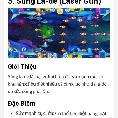
3. Súng La-de (Laser Gun)
Giới Thiệu
Súng la-de là loại vũ khí hiện đại và mạnh mẽ, có
khả năng tiêu diệt nhiều cá cùng lúc nhờ tia la-de
có sức công phá lớn.
Đặc Điểm
Sức mạnh cực lớn:
Có thể tiêu diệt hàng loạt