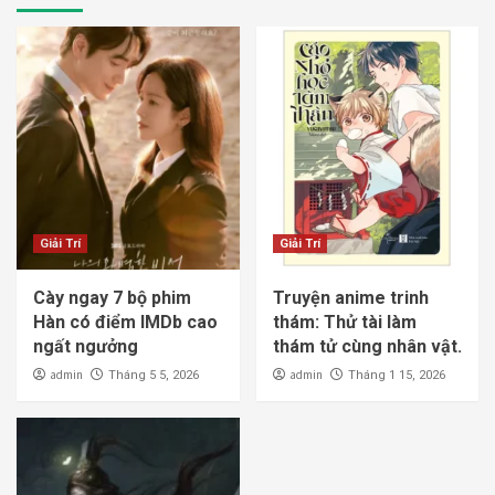
Giải Trí
Giải Trí
Cày ngay 7 bộ phim
Truyện anime trinh
Hàn có điểm IMDb cao
thám: Thử tài làm
ngất ngưởng
thám tử cùng nhân vật.
admin
admin
Tháng 5 5, 2026
Tháng 1 15, 2026