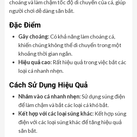
choáng và làm chậm tốc độ di chuyển của cá, giúp
người chơi dễ dàng săn bắt.
Đặc Điểm
Gây choáng:
Có khả năng làm choáng cá,
khiến chúng không thể di chuyển trong một
khoảng thời gian ngắn.
Hiệu quả cao:
Rất hiệu quả trong việc bắt các
loại cá nhanh nhẹn.
Cách Sử Dụng Hiệu Quả
Nhắm vào cá nhanh nhẹn:
Sử dụng súng điện
để làm chậm và bắt các loại cá khó bắt.
Kết hợp với các loại súng khác:
Kết hợp súng
điện với các loại súng khác để tăng hiệu quả
săn bắt.