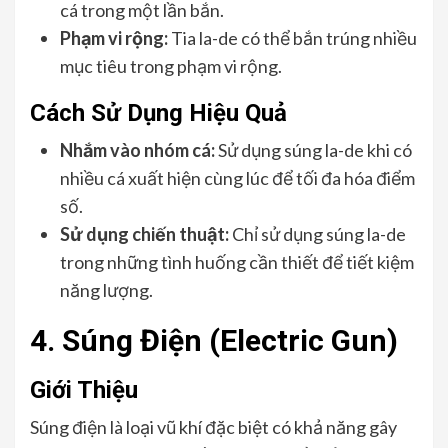
cá trong một lần bắn.
Phạm vi rộng:
Tia la-de có thể bắn trúng nhiều
mục tiêu trong phạm vi rộng.
Cách Sử Dụng Hiệu Quả
Nhắm vào nhóm cá:
Sử dụng súng la-de khi có
nhiều cá xuất hiện cùng lúc để tối đa hóa điểm
số.
Sử dụng chiến thuật:
Chỉ sử dụng súng la-de
trong những tình huống cần thiết để tiết kiệm
năng lượng.
4. Súng Điện (Electric Gun)
Giới Thiệu
Súng điện là loại vũ khí đặc biệt có khả năng gây