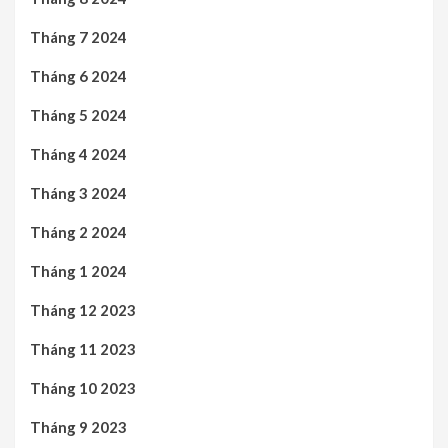
Tháng 7 2024
Tháng 6 2024
Tháng 5 2024
Tháng 4 2024
Tháng 3 2024
Tháng 2 2024
Tháng 1 2024
Tháng 12 2023
Tháng 11 2023
Tháng 10 2023
Tháng 9 2023