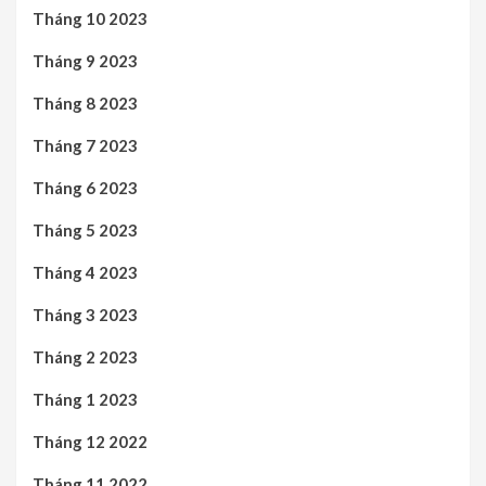
Tháng 10 2023
Tháng 9 2023
Tháng 8 2023
Tháng 7 2023
Tháng 6 2023
Tháng 5 2023
Tháng 4 2023
Tháng 3 2023
Tháng 2 2023
Tháng 1 2023
Tháng 12 2022
Tháng 11 2022