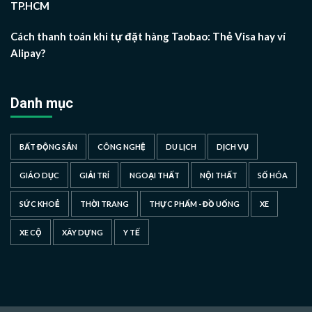
TP.HCM
Cách thanh toán khi tự đặt hàng Taobao: Thẻ Visa hay ví
Alipay?
Danh mục
BẤT ĐỘNG SẢN
CÔNG NGHỆ
DU LỊCH
DỊCH VỤ
GIÁO DỤC
GIẢI TRÍ
NGOẠI THẤT
NỘI THẤT
SỐ HÓA
SỨC KHOẺ
THỜI TRANG
THỰC PHẨM - ĐỒ UỐNG
XE
XE CỘ
XÂY DỰNG
Y TẾ