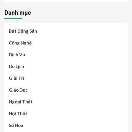
Danh mục
Bất Động Sản
Công Nghệ
Dịch Vụ
Du Lịch
Giải Trí
Giáo Dục
Ngoại Thất
Nội Thất
Số Hóa