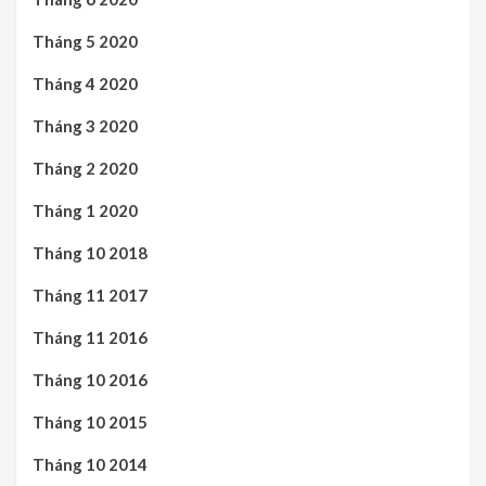
Tháng 5 2020
Tháng 4 2020
Tháng 3 2020
Tháng 2 2020
Tháng 1 2020
Tháng 10 2018
Tháng 11 2017
Tháng 11 2016
Tháng 10 2016
Tháng 10 2015
Tháng 10 2014