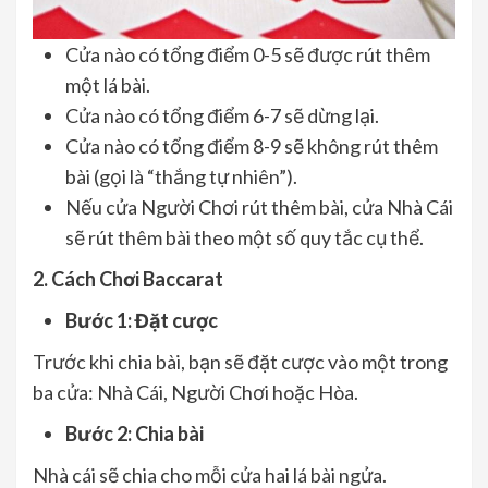
Cửa nào có tổng điểm 0-5 sẽ được rút thêm
một lá bài.
Cửa nào có tổng điểm 6-7 sẽ dừng lại.
Cửa nào có tổng điểm 8-9 sẽ không rút thêm
bài (gọi là “thắng tự nhiên”).
Nếu cửa Người Chơi rút thêm bài, cửa Nhà Cái
sẽ rút thêm bài theo một số quy tắc cụ thể.
2. Cách Chơi Baccarat
Bước 1: Đặt cược
Trước khi chia bài, bạn sẽ đặt cược vào một trong
ba cửa: Nhà Cái, Người Chơi hoặc Hòa.
Bước 2: Chia bài
Nhà cái sẽ chia cho mỗi cửa hai lá bài ngửa.