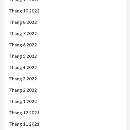
Tháng 10 2022
Tháng 8 2022
Tháng 7 2022
Tháng 6 2022
Tháng 5 2022
Tháng 4 2022
Tháng 3 2022
Tháng 2 2022
Tháng 1 2022
Tháng 12 2021
Tháng 11 2021