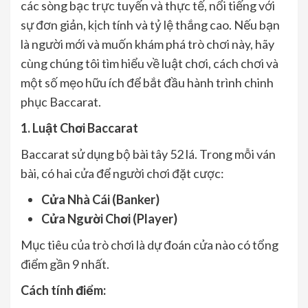
các sòng bạc trực tuyến và thực tế, nổi tiếng với
sự đơn giản, kịch tính và tỷ lệ thắng cao. Nếu bạn
là người mới và muốn khám phá trò chơi này, hãy
cùng chúng tôi tìm hiểu về luật chơi, cách chơi và
một số mẹo hữu ích để bắt đầu hành trình chinh
phục Baccarat.
1. Luật Chơi Baccarat
Baccarat sử dụng bộ bài tây 52 lá. Trong mỗi ván
bài, có hai cửa để người chơi đặt cược:
Cửa Nhà Cái (Banker)
Cửa Người Chơi (Player)
Mục tiêu của trò chơi là dự đoán cửa nào có tổng
điểm gần 9 nhất.
Cách tính điểm: