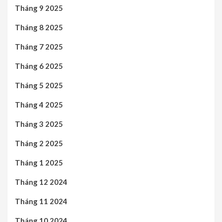
Tháng 9 2025
Tháng 8 2025
Tháng 7 2025
Tháng 6 2025
Tháng 5 2025
Tháng 4 2025
Tháng 3 2025
Tháng 2 2025
Tháng 1 2025
Tháng 12 2024
Tháng 11 2024
Tháng 10 2024