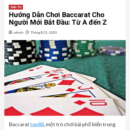
Giải Trí
Hướng Dẫn Chơi Baccarat Cho
Người Mới Bắt Đầu: Từ A đến Z
admin
Tháng 8 23, 2020
Baccarat
top88
, một trò chơi bài phổ biến trong