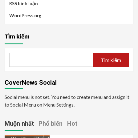
RSS bình luận
WordPress.org
Tìm kiếm
Tìm kiếm
CoverNews Social
Social menu is not set. You need to create menu and assign it
to Social Menu on Menu Settings.
Muộn nhất
Phổ biến
Hot