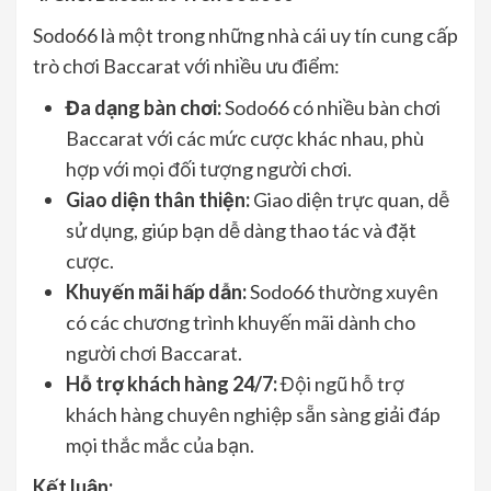
Sodo66 là một trong những nhà cái uy tín cung cấp
trò chơi Baccarat với nhiều ưu điểm:
Đa dạng bàn chơi:
Sodo66 có nhiều bàn chơi
Baccarat với các mức cược khác nhau, phù
hợp với mọi đối tượng người chơi.
Giao diện thân thiện:
Giao diện trực quan, dễ
sử dụng, giúp bạn dễ dàng thao tác và đặt
cược.
Khuyến mãi hấp dẫn:
Sodo66 thường xuyên
có các chương trình khuyến mãi dành cho
người chơi Baccarat.
Hỗ trợ khách hàng 24/7:
Đội ngũ hỗ trợ
khách hàng chuyên nghiệp sẵn sàng giải đáp
mọi thắc mắc của bạn.
Kết luận: