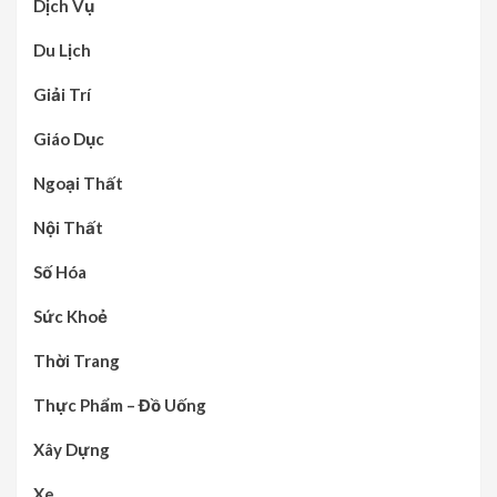
Dịch Vụ
Du Lịch
Giải Trí
Giáo Dục
Ngoại Thất
Nội Thất
Số Hóa
Sức Khoẻ
Thời Trang
Thực Phẩm – Đồ Uống
Xây Dựng
Xe