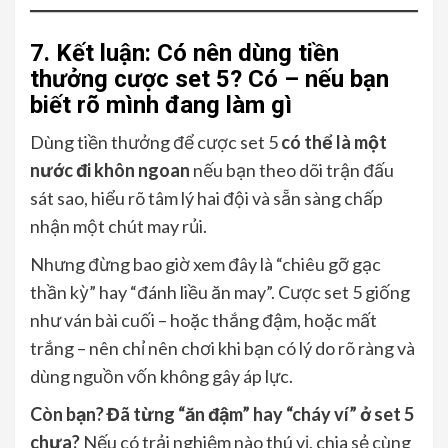
7. Kết luận: Có nên dùng tiền
thưởng cược set 5? Có – nếu bạn
biết rõ mình đang làm gì
Dùng tiền thưởng để cược set 5
có thể là một
nước đi khôn ngoan
nếu bạn theo dõi trận đấu
sát sao, hiểu rõ tâm lý hai đội và sẵn sàng chấp
nhận một chút may rủi.
Nhưng đừng bao giờ xem đây là “chiêu gỡ gạc
thần kỳ” hay “đánh liều ăn may”. Cược set 5 giống
như ván bài cuối – hoặc thắng đậm, hoặc mất
trắng – nên chỉ nên chơi khi bạn có lý do rõ ràng và
dùng nguồn vốn không gây áp lực.
Còn bạn? Đã từng “ăn đậm” hay “cháy ví” ở set 5
chưa?
Nếu có trải nghiệm nào thú vị, chia sẻ cùng