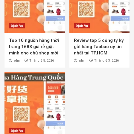
Dịch Vụ
Dịch Vụ
Top 10 nguồn hàng thời
Review top 5 công ty ký
trang 1688 giá rẻ giật
gửi hàng Taobao uy tín
mình cho chủ shop mới
nhất tại TP.HCM
admin
admin
Tháng 6 5, 2026
Tháng 6 3, 2026
Dịch Vụ