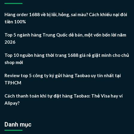
Hàng order 1688 về bị lỗi, hỏng, sai màu? Cách khiếu nại đòi
tiền 100%
Top 5 ngành hàng Trung Quốc dễ bán, một vốn bốn lời năm
2026
Top 10 nguồn hàng thời trang 1688 giá rẻ giật mình cho chủ
shop mới
Review top 5 công ty ký gửi hàng Taobao uy tín nhất tại
TP.HCM
Cách thanh toán khi tự đặt hàng Taobao: Thẻ Visa hay ví
Alipay?
Danh mục