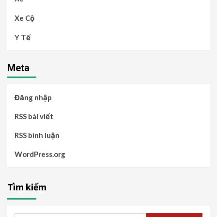
Xe Cộ
Y Tế
Meta
Đăng nhập
RSS bài viết
RSS bình luận
WordPress.org
Tìm kiếm