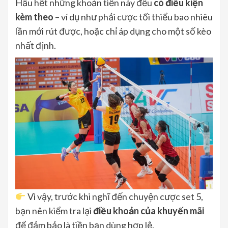
Hầu hết những khoản tiền này đều
có điều kiện
kèm theo
– ví dụ như phải cược tối thiểu bao nhiêu
lần mới rút được, hoặc chỉ áp dụng cho một số kèo
nhất định.
Vì vậy, trước khi nghĩ đến chuyện cược set 5,
bạn nên kiểm tra lại
điều khoản của khuyến mãi
để đảm bảo là tiền bạn dùng hợp lệ.