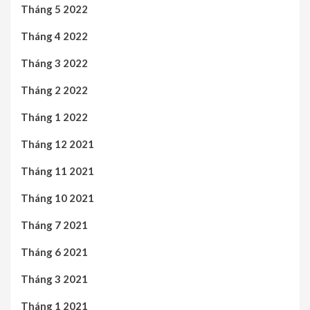
Tháng 5 2022
Tháng 4 2022
Tháng 3 2022
Tháng 2 2022
Tháng 1 2022
Tháng 12 2021
Tháng 11 2021
Tháng 10 2021
Tháng 7 2021
Tháng 6 2021
Tháng 3 2021
Tháng 1 2021