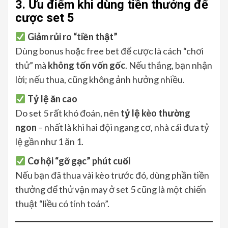
3. Ưu điểm khi dùng tiền thưởng để
cược set 5
Giảm rủi ro “tiền thật”
Dùng bonus hoặc free bet để cược là cách “chơi
thử” mà
không tốn vốn gốc
. Nếu thắng, bạn nhận
lời; nếu thua, cũng không ảnh hưởng nhiều.
Tỷ lệ ăn cao
Do set 5 rất khó đoán, nên
tỷ lệ kèo thường
ngon
– nhất là khi hai đội ngang cơ, nhà cái đưa tỷ
lệ gần như 1 ăn 1.
Cơ hội “gỡ gạc” phút cuối
Nếu bạn đã thua vài kèo trước đó, dùng phần tiền
thưởng để thử vận may ở set 5 cũng là một chiến
thuật “liều có tính toán”.