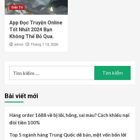
Giải Trí
App Đọc Truyện Online
Tốt Nhất 2024 Bạn
Không Thể Bỏ Qua.
admin
Tháng 1 13, 2026
Tìm
kiếm
cho:
Bài viết mới
Hàng order 1688 về bị lỗi, hỏng, sai màu? Cách khiếu nại
đòi tiền 100%
Top 5 ngành hàng Trung Quốc dễ bán, một vốn bốn lời