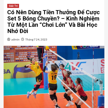
Giải Trí
Có Nên Dùng Tiền Thưởng Để Cược
Set 5 Bóng Chuyền? – Kinh Nghiệm
Từ Một Lần “Chơi Lớn” Và Bài Học
Nhớ Đời
admin
Tháng 7 24, 2023