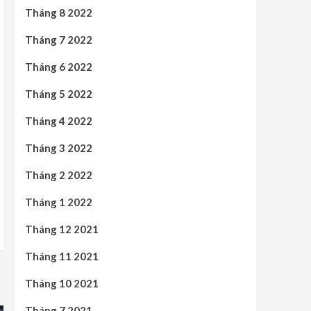
Tháng 8 2022
Tháng 7 2022
Tháng 6 2022
Tháng 5 2022
Tháng 4 2022
Tháng 3 2022
Tháng 2 2022
Tháng 1 2022
Tháng 12 2021
Tháng 11 2021
Tháng 10 2021
Tháng 7 2021