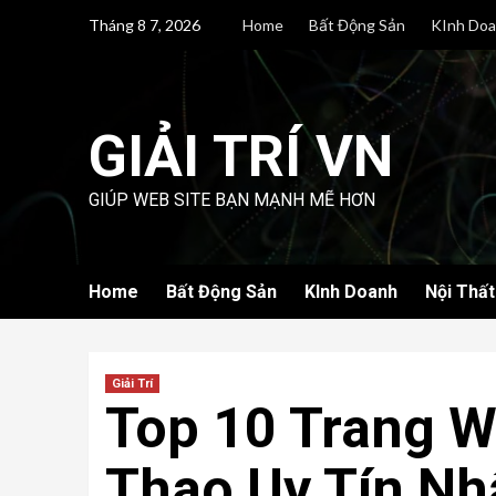
Skip
Tháng 8 7, 2026
Home
Bất Động Sản
KInh Do
to
content
GIẢI TRÍ VN
GIÚP WEB SITE BẠN MẠNH MẼ HƠN
Home
Bất Động Sản
KInh Doanh
Nội Thất
Giải Trí
Top 10 Trang 
Thao Uy Tín Nh