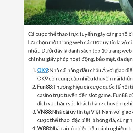
Cá cược thể thao trực tuyến ngày càng phổ biế
lựa chọn một trang web cá cược uy tín là vô 
nhất. Dưới đây là danh sách top 10 trang web 
chí như giấy phép hoạt động, bảo mật, đa dạng
OK9
:
Nhà cái hàng đầu châu Á với giao diệ
OK9 còn cung cấp nhiều khuyến mãi khủng 
Fun88:
Thương hiệu cá cược quốc tế nổi ti
casino trực tuyến đến slot game. Fun88 c
dịch vụ chăm sóc khách hàng chuyên nghi
VN88:
Nhà cái uy tín tại Việt Nam với gia
cược thể thao, đặc biệt là bóng đá, cùng n
W88:
Nhà cái có nhiều năm kinh nghiệm tr