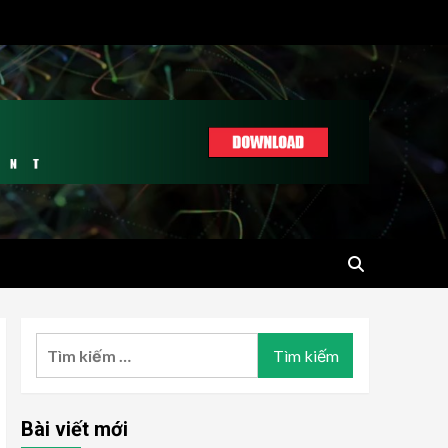
Tìm
kiếm
cho:
Bài viết mới