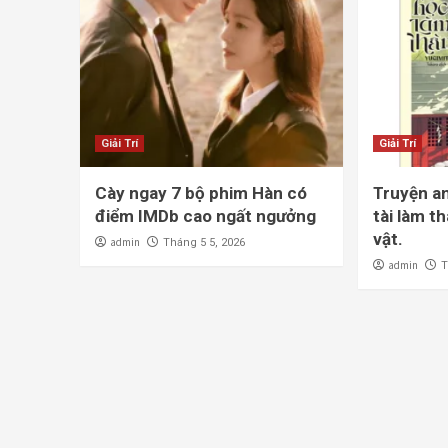
Giải Trí
Giải Trí
Cày ngay 7 bộ phim Hàn có
Truyện a
điểm IMDb cao ngất ngưởng
tài làm t
vật.
admin
Tháng 5 5, 2026
admin
T