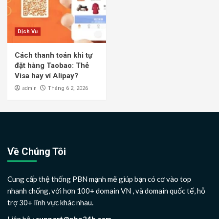
Dịch Vụ
Cách thanh toán khi tự
đặt hàng Taobao: Thẻ
Visa hay ví Alipay?
admin
Tháng 6 2, 2026
Về Chúng Tôi
Cung cấp thệ thống PBN mạnh mẽ giúp bạn có cơ vào top
nhanh chống, với hơn 100+ domain VN , và domain quốc tế, hỗ
trợ 30+ lĩnh vực khác nhau.
Liên hệ :
support@pbn24h.com