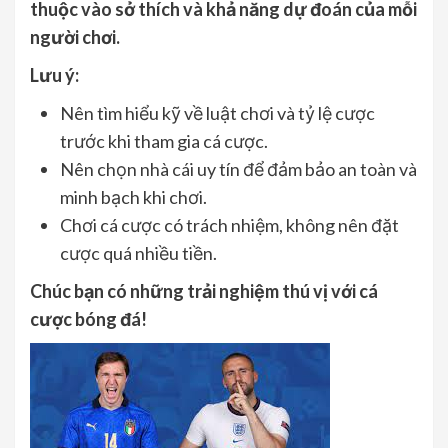
thuộc vào sở thích và khả năng dự đoán của mỗi
người chơi.
Lưu ý:
Nên tìm hiểu kỹ về luật chơi và tỷ lệ cược
trước khi tham gia cá cược.
Nên chọn nhà cái uy tín để đảm bảo an toàn và
minh bạch khi chơi.
Chơi cá cược có trách nhiệm, không nên đặt
cược quá nhiều tiền.
Chúc bạn có những trải nghiệm thú vị với cá
cược bóng đá!