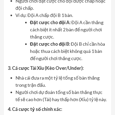
Người chơi đặt cược cho đội được chấp hoặc
đội chấp.
Ví dụ: Đội A chấp đội B 1 bàn.
Đặt cược cho đội A:
Đội A cần thắng
cách biệt ít nhất 2 bàn để người chơi
thắng cược.
Đặt cược cho đội B:
Đội B chỉ cần hòa
hoặc thua cách biệt không quá 1 bàn
để người chơi thắng cược.
3. Cá cược Tài Xỉu (Kèo Over/Under):
Nhà cái đưa ra một tỷ lệ tổng số bàn thắng
trong trận đấu.
Người chơi dự đoán tổng số bàn thắng thực
tế sẽ cao hơn (Tài) hay thấp hơn (Xỉu) tỷ lệ này.
4. Cá cược tỷ số chính xác: