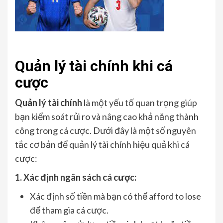
Quản lý tài chính khi cá
cược
Quản lý tài chính
là một yếu tố quan trọng giúp
bạn kiểm soát rủi ro và nâng cao khả năng thành
công trong cá cược. Dưới đây là một số nguyên
tắc cơ bản để quản lý tài chính hiệu quả khi cá
cược:
1. Xác định ngân sách cá cược:
Xác định số tiền mà bạn có thể afford to lose
để tham gia cá cược.