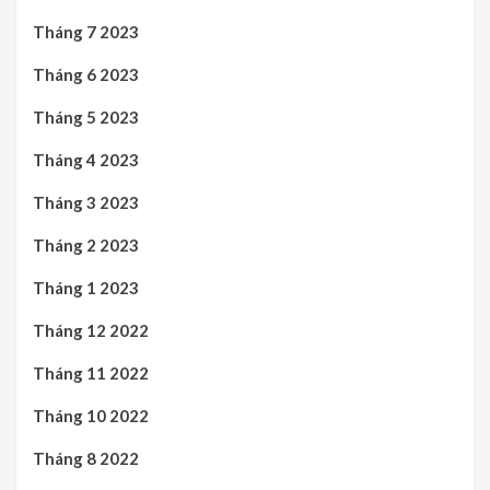
Tháng 7 2023
Tháng 6 2023
Tháng 5 2023
Tháng 4 2023
Tháng 3 2023
Tháng 2 2023
Tháng 1 2023
Tháng 12 2022
Tháng 11 2022
Tháng 10 2022
Tháng 8 2022