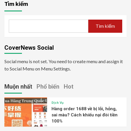
Tìm kiếm
Tìm kiếm
CoverNews Social
Social menu is not set. You need to create menu and assign it
to Social Menu on Menu Settings.
Muộn nhất
Phổ biến
Hot
Dịch Vụ
Hàng order 1688 về bị lỗi, hỏng,
sai màu? Cách khiếu nại đòi tiền
100%