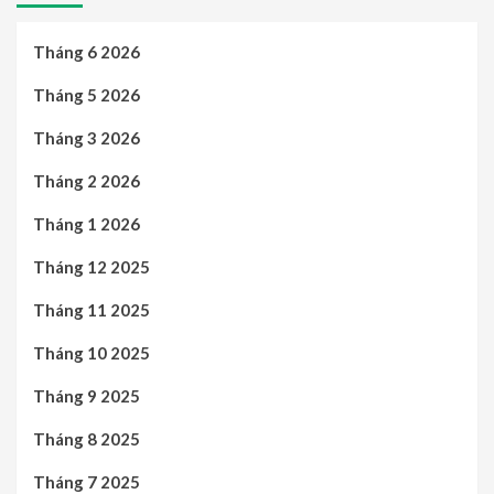
Tháng 6 2026
Tháng 5 2026
Tháng 3 2026
Tháng 2 2026
Tháng 1 2026
Tháng 12 2025
Tháng 11 2025
Tháng 10 2025
Tháng 9 2025
Tháng 8 2025
Tháng 7 2025