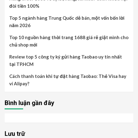
đòi tiền 100%
Top 5 ngành hàng Trung Quốc dễ bán, một vốn bốn lời
năm 2026
Top 10 nguồn hàng thời trang 1688 giá rẻ giật mình cho
chủ shop mới
Review top 5 công ty ký gửi hàng Taobao uy tín nhất
tại TP.HCM
Cách thanh toán khi tự đặt hàng Taobao: Thẻ Visa hay
ví Alipay?
Bình luận gần đây
Lưu trữ