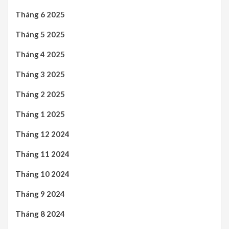
Tháng 6 2025
Tháng 5 2025
Tháng 4 2025
Tháng 3 2025
Tháng 2 2025
Tháng 1 2025
Tháng 12 2024
Tháng 11 2024
Tháng 10 2024
Tháng 9 2024
Tháng 8 2024