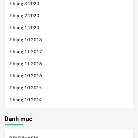
Tháng 3 2020
Tháng 2 2020
Tháng 1 2020
Tháng 10 2018
Tháng 11 2017
Tháng 11 2016
Tháng 10 2016
Tháng 10 2015
Tháng 10 2014
Danh mục
Bất Động Sản