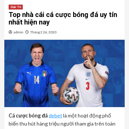
Giải Trí
Top nhà cái cá cược bóng đá uy tín
nhất hiện nay
admin
Tháng 2 26, 2020
Cá cược bóng đá
debet
là một hoạt động phổ
biến thu hút hàng triệu người tham gia trên toàn