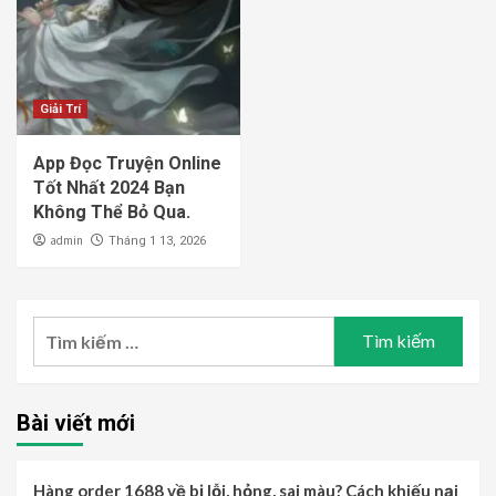
Giải Trí
App Đọc Truyện Online
Tốt Nhất 2024 Bạn
Không Thể Bỏ Qua.
admin
Tháng 1 13, 2026
Tìm
kiếm
cho:
Bài viết mới
Hàng order 1688 về bị lỗi, hỏng, sai màu? Cách khiếu nại