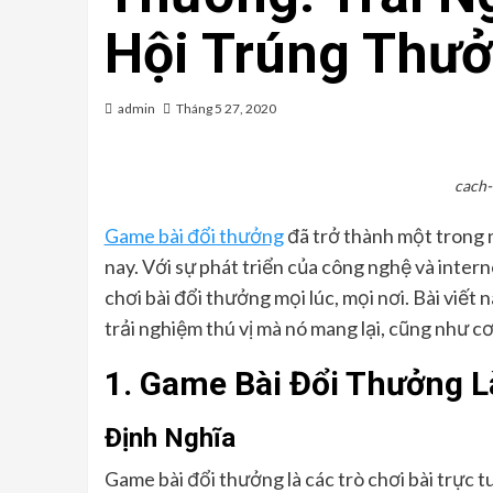
Hội Trúng Thư
admin
Tháng 5 27, 2020
cach-
Game bài đổi thưởng
đã trở thành một trong n
nay. Với sự phát triển của công nghệ và intern
chơi bài đổi thưởng mọi lúc, mọi nơi. Bài viết 
trải nghiệm thú vị mà nó mang lại, cũng như c
1. Game Bài Đổi Thưởng L
Định Nghĩa
Game bài đổi thưởng là các trò chơi bài trực 