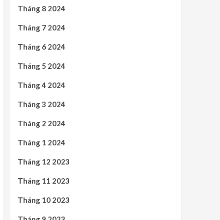
Tháng 8 2024
Tháng 7 2024
Tháng 6 2024
Tháng 5 2024
Tháng 4 2024
Tháng 3 2024
Tháng 2 2024
Tháng 1 2024
Tháng 12 2023
Tháng 11 2023
Tháng 10 2023
Tháng 9 2023