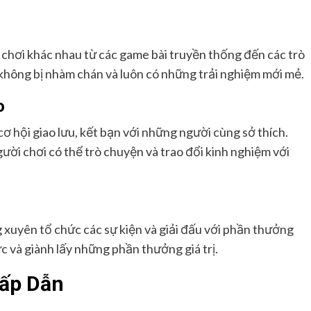
 chơi khác nhau từ các game bài truyền thống đến các trò
 không bị nhàm chán và luôn có những trải nghiệm mới mẻ.
o
ơ hội giao lưu, kết bạn với những người cùng sở thích.
gười chơi có thể trò chuyện và trao đổi kinh nghiệm với
xuyên tổ chức các sự kiện và giải đấu với phần thưởng
c và giành lấy những phần thưởng giá trị.
Hấp Dẫn