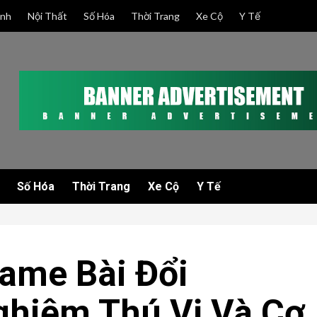
anh
Nội Thất
Số Hóa
Thời Trang
Xe Cộ
Y Tế
Số Hóa
Thời Trang
Xe Cộ
Y Tế
Game Bài Đổi
ghiệm Thú Vị Và Cơ