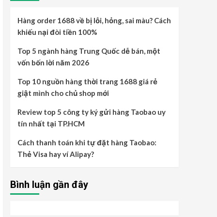
Hàng order 1688 về bị lỗi, hỏng, sai màu? Cách
khiếu nại đòi tiền 100%
Top 5 ngành hàng Trung Quốc dễ bán, một
vốn bốn lời năm 2026
Top 10 nguồn hàng thời trang 1688 giá rẻ
giật mình cho chủ shop mới
Review top 5 công ty ký gửi hàng Taobao uy
tín nhất tại TP.HCM
Cách thanh toán khi tự đặt hàng Taobao:
Thẻ Visa hay ví Alipay?
Bình luận gần đây