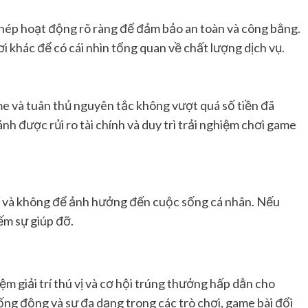
phép hoạt động rõ ràng để đảm bảo an toàn và công bằng.
i khác để có cái nhìn tổng quan về chất lượng dịch vụ.
me và tuân thủ nguyên tắc không vượt quá số tiền đã
nh được rủi ro tài chính và duy trì trải nghiệm chơi game
trí và không để ảnh hưởng đến cuộc sống cá nhân. Nếu
ếm sự giúp đỡ.
m giải trí thú vị và cơ hội trúng thưởng hấp dẫn cho
ống động và sự đa dạng trong các trò chơi, game bài đổi