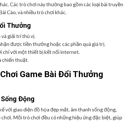
khác. Các trò chơi này thường bao gồm các loại bài truyền
i Cào, và nhiều trò chơi khác.
Đổi Thưởng
à giải trí thú vị.
nhận được tiền thưởng hoặc các phần quà giá trị.
i chỉ với một thiết bị kết nối internet.
à chiến thuật.
i Chơi Game Bài Đổi Thưởng
 Sống Động
kế với giao diện đồ họa đẹp mắt, âm thanh sống động,
chơi. Mỗi trò chơi đều có những hiệu ứng đặc biệt, giúp