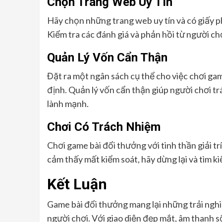
Chọn Trang Web Uy Tín
Hãy chọn những trang web uy tín và có giấy 
Kiểm tra các đánh giá và phản hồi từ người chơ
Quản Lý Vốn Cẩn Thận
Đặt ra một ngân sách cụ thể cho việc chơi ga
định. Quản lý vốn cẩn thận giúp người chơi trá
lành mạnh.
Chơi Có Trách Nhiệm
Chơi game bài đổi thưởng với tinh thần giải 
cảm thấy mất kiểm soát, hãy dừng lại và tìm ki
Kết Luận
Game bài đổi thưởng mang lại những trải nghiệ
người chơi. Với giao diện đẹp mắt, âm thanh s