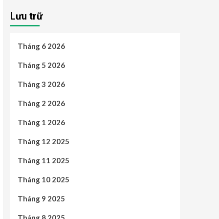
Lưu trữ
Tháng 6 2026
Tháng 5 2026
Tháng 3 2026
Tháng 2 2026
Tháng 1 2026
Tháng 12 2025
Tháng 11 2025
Tháng 10 2025
Tháng 9 2025
Tháng 8 2025