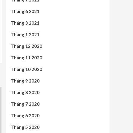
Tháng 6 2021
Tháng 3 2021
Tháng 1 2021
Tháng 12 2020
Tháng 11 2020
Tháng 10 2020
Tháng 9 2020
Tháng 8 2020
Tháng 7 2020
Tháng 6 2020
Tháng 5 2020