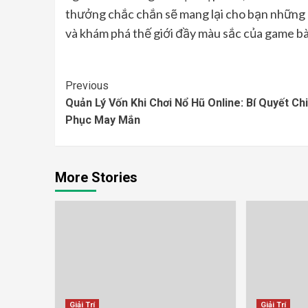
thưởng chắc chắn sẽ mang lại cho bạn những p
và khám phá thế giới đầy màu sắc của game bà
Continue
Previous
Quản Lý Vốn Khi Chơi Nổ Hũ Online: Bí Quyết Ch
Reading
Phục May Mắn
More Stories
Giải Trí
Giải Trí