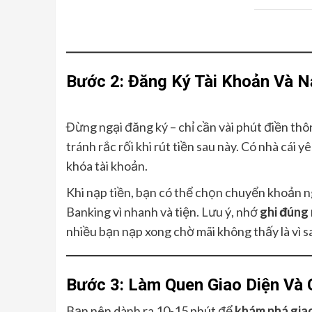
Bước 2: Đăng Ký Tài Khoản Và N
Đừng ngại đăng ký – chỉ cần vài phút điền thôn
tránh rắc rối khi rút tiền sau này. Có nhà cái 
khóa tài khoản.
Khi nạp tiền, bạn có thể chọn chuyển khoản ng
Banking vì nhanh và tiện. Lưu ý, nhớ
ghi đúng
nhiều bạn nạp xong chờ mãi không thấy là vì s
Bước 3: Làm Quen Giao Diện Và 
Bạn nên dành ra 10-15 phút để
khám phá gia