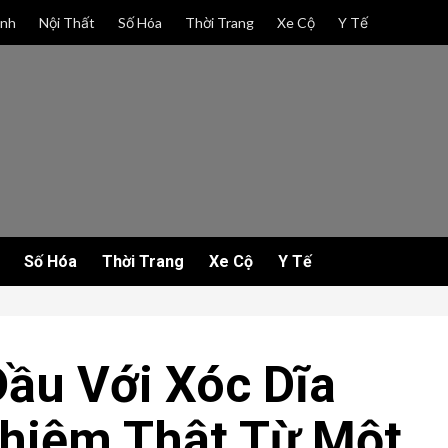
anh
Nội Thất
Số Hóa
Thời Trang
Xe Cộ
Y Tế
Số Hóa
Thời Trang
Xe Cộ
Y Tế
Đầu Với Xóc Dĩa
ghiệm Thật Từ Một