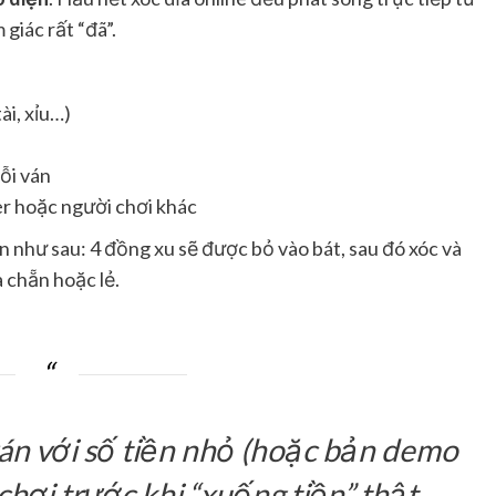
 giác rất “đã”.
ài, xỉu…)
mỗi ván
er hoặc người chơi khác
ản như sau: 4 đồng xu sẽ được bỏ vào bát, sau đó xóc và
 chẵn hoặc lẻ.
ván với số tiền nhỏ (hoặc bản demo
chơi trước khi “xuống tiền” thật.