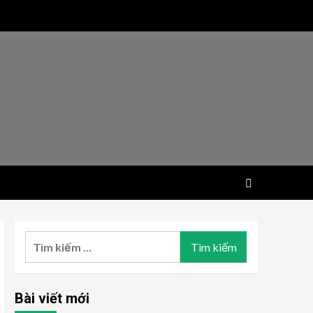
Tìm
kiếm
cho:
Bài viết mới