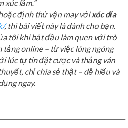
 xúc lắm.”
hoặc định thử vận may với
xóc dĩa
k/
, thì bài viết này là dành cho bạn.
ủa tôi khi bắt đầu làm quen với trò
n tảng online – từ việc lóng ngóng
i lúc tự tin đặt cược và thắng ván
huyết, chỉ chia sẻ thật – dễ hiểu và
dụng ngay.