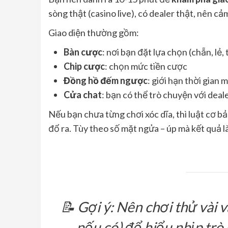
sòng thật (casino live), có dealer thật, nên cảm
Giao diện thường gồm:
Bàn cược
: nơi bạn đặt lựa chọn (chẵn, lẻ, t
Chip cược
: chọn mức tiền cược
Đồng hồ đếm ngược
: giới hạn thời gian 
Cửa chat
: bạn có thể trò chuyện với deal
Nếu bạn chưa từng chơi xóc dĩa, thì luật cơ b
đổ ra. Tùy theo số mặt ngửa – úp mà kết quả là
📝
Gợi ý:
Nên chơi thử vài 
nếu có) để hiểu nhịp trò 