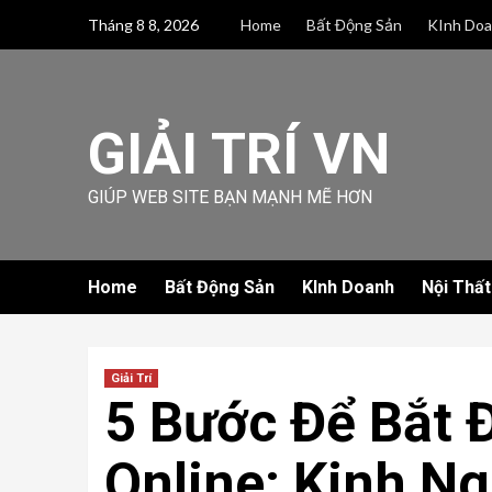
Skip
Tháng 8 8, 2026
Home
Bất Động Sản
KInh Do
to
content
GIẢI TRÍ VN
GIÚP WEB SITE BẠN MẠNH MẼ HƠN
Home
Bất Động Sản
KInh Doanh
Nội Thất
Giải Trí
5 Bước Để Bắt 
Online: Kinh N