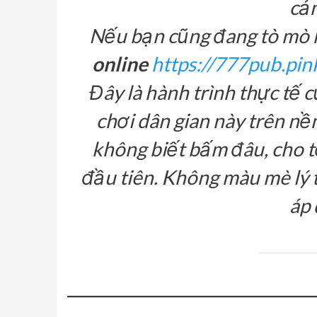
cảm
Nếu bạn cũng đang tò mò 
online
https://777pub.pin
Đây là hành trình thực tế c
chơi dân gian này trên nề
không biết bấm đâu, cho tớ
đầu tiên. Không màu mè lý t
áp 