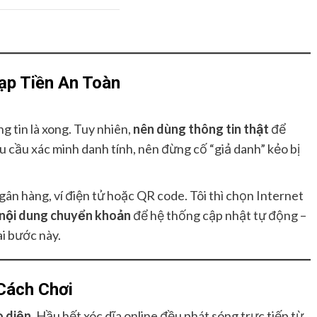
ạp Tiền An Toàn
g tin là xong. Tuy nhiên,
nên dùng thông tin thật
để
yêu cầu xác minh danh tính, nên đừng cố “giả danh” kẻo bị
ân hàng, ví điện tử hoặc QR code. Tôi thì chọn Internet
 nội dung chuyển khoản
để hệ thống cập nhật tự động –
ai bước này.
Cách Chơi
o diện
. Hầu hết xóc dĩa online đều phát sóng trực tiếp từ